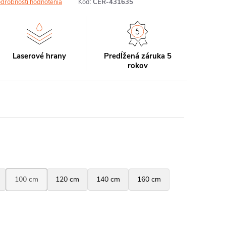
drobnosti hodnotenia
Kód:
CER-431635
Laserové hrany
Predĺžená záruka 5
rokov