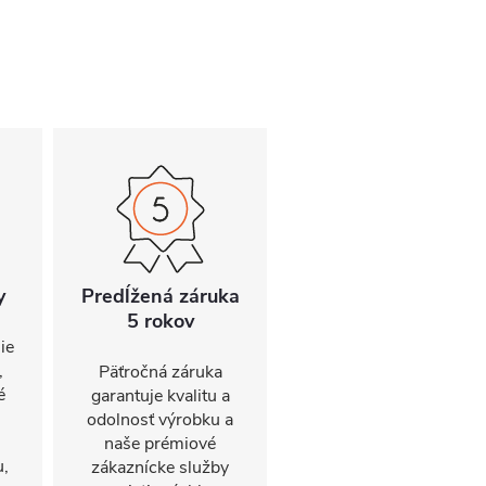
y
Predĺžená záruka
5 rokov
ie
,
Päťročná záruka
é
garantuje kvalitu a
odolnosť výrobku a
naše prémiové
u,
zákaznícke služby