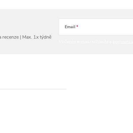
Email
Vložením e-mailu súhlasíte s
podmienka