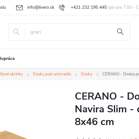
info@livero.sk
+421 232 195 445
odu
Vrátenie tovaru a reklamácia
Obchodné podmienky
Podmi
lupráca
ňové skrinky
Dosky pod umývadlo
Dosky
CERANO - Doska po
CERANO - Do
Navira Slim -
8x46 cm