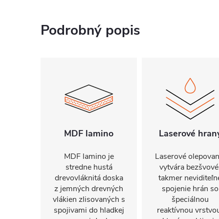
Podrobný popis
MDF lamino
Laserové hran
MDF lamino je
Laserové olepovan
stredne hustá
vytvára bezšvové
drevovláknitá doska
takmer neviditeľn
z jemných drevných
spojenie hrán so
vlákien zlisovaných s
špeciálnou
spojivami do hladkej
reaktívnou vrstvo