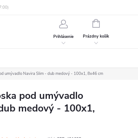
enky ochrany osobných údajov
Informácie o objednávke
NÁKUPNÝ
KOŠÍK
Prázdny košík
Prihlásenie
d umývadlo Navira Slim - dub medový - 100x1, 8x46 cm
ska pod umývadlo
 dub medový - 100x1,