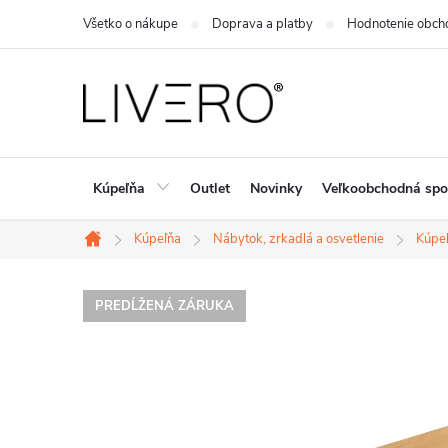
Prejsť
Všetko o nákupe
Doprava a platby
Hodnotenie obch
na
obsah
Kúpeľňa
Outlet
Novinky
Veľkoobchodná spo
Kúpeľňa
Nábytok, zrkadlá a osvetlenie
Kúpeľ
Domov
PREDĹŽENÁ ZÁRUKA