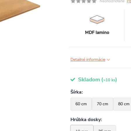
Neohodnotené
Po
MDF lamino
Detailné informácie
Skladom
(
)
>10 ks