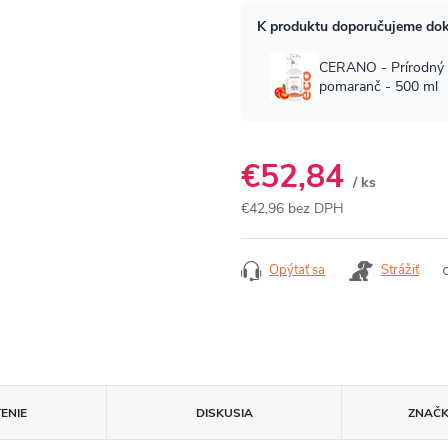
€52,84
/ ks
€42,96 bez DPH
Jednotková
cena:
Opýtať sa
Strážiť
ENIE
DISKUSIA
ZNAČ