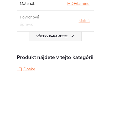
Materiál
:
MDF/lamino
Povrchová
Matná
úprava
:
VŠETKY PARAMETRE
Produkt nájdete v tejto kategórii
Dosky