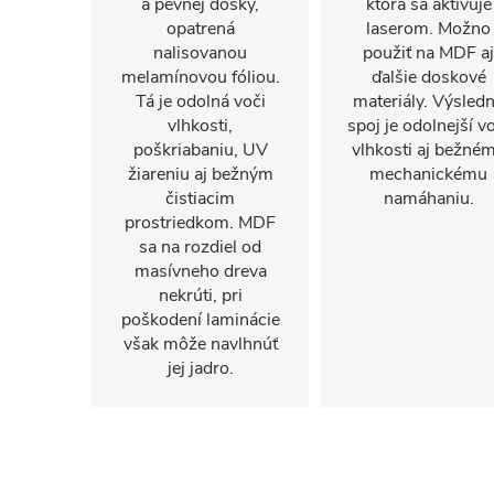
a pevnej dosky,
ktorá sa aktivuje
opatrená
laserom. Možno
nalisovanou
použiť na MDF aj
melamínovou fóliou.
ďalšie doskové
Tá je odolná voči
materiály. Výsled
vlhkosti,
spoj je odolnejší v
poškriabaniu, UV
vlhkosti aj bežné
žiareniu aj bežným
mechanickému
čistiacim
namáhaniu.
prostriedkom. MDF
sa na rozdiel od
masívneho dreva
nekrúti, pri
poškodení laminácie
však môže navlhnúť
jej jadro.