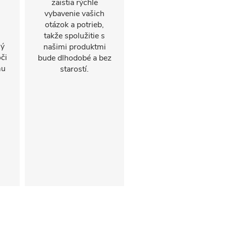
zaistia rýchle
vybavenie vašich
otázok a potrieb,
takže spolužitie s
ný
našimi produktmi
oči
bude dlhodobé a bez
mu
starostí.