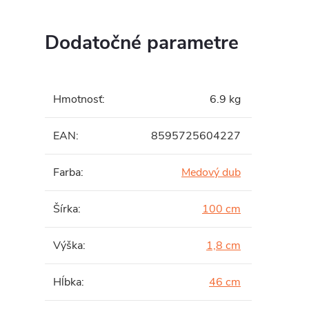
Dodatočné parametre
Hmotnosť
:
6.9 kg
EAN
:
8595725604227
Farba
:
Medový dub
Šírka
:
100 cm
Výška
:
1,8 cm
Hĺbka
:
46 cm