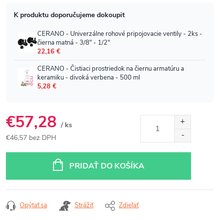
€57,28
/ ks
€46,57 bez DPH
Jednotková
cena:
PRIDAŤ DO KOŠÍKA
Opýtať sa
Strážiť
Zdieľať