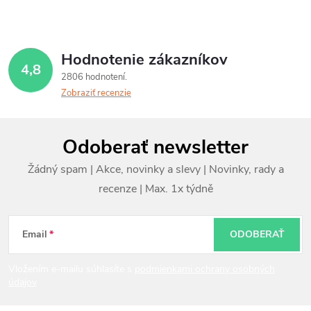
Hodnotenie zákazníkov
4,8
2806 hodnotení
Zobraziť recenzie
Z
Odoberať newsletter
á
p
ä
t
Email
ODOBERAŤ
i
Vložením e-mailu súhlasíte s
podmienkami ochrany osobných
údajov
e