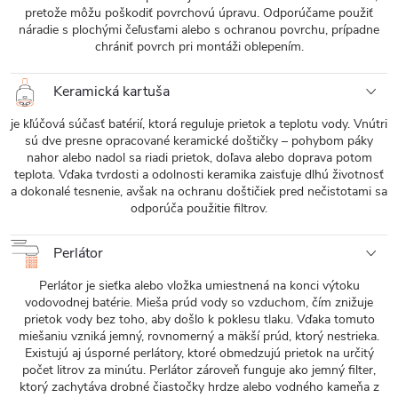
pretože môžu poškodiť povrchovú úpravu. Odporúčame použiť
náradie s plochými čeľusťami alebo s ochranou povrchu, prípadne
chrániť povrch pri montáži oblepením.
Keramická kartuša
je kľúčová súčasť batérií, ktorá reguluje prietok a teplotu vody. Vnútri
sú dve presne opracované keramické doštičky – pohybom páky
nahor alebo nadol sa riadi prietok, doľava alebo doprava potom
teplota. Vďaka tvrdosti a odolnosti keramika zaisťuje dlhú životnosť
a dokonalé tesnenie, avšak na ochranu doštičiek pred nečistotami sa
odporúča použitie filtrov.
Perlátor
Perlátor je sieťka alebo vložka umiestnená na konci výtoku
vodovodnej batérie. Mieša prúd vody so vzduchom, čím znižuje
prietok vody bez toho, aby došlo k poklesu tlaku. Vďaka tomuto
miešaniu vzniká jemný, rovnomerný a mäkší prúd, ktorý nestrieka.
Existujú aj úsporné perlátory, ktoré obmedzujú prietok na určitý
počet litrov za minútu. Perlátor zároveň funguje ako jemný filter,
ktorý zachytáva drobné čiastočky hrdze alebo vodného kameňa z