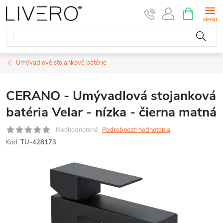
Prejsť
NÁKUPN
KOŠÍK
na
obsah
Umývadlové stojankové batérie
CERANO - Umývadlová stojanková
batéria Velar - nízka - čierna matná
Neohodnotené
Podrobnosti hodnotenia
Kód:
TU-428173