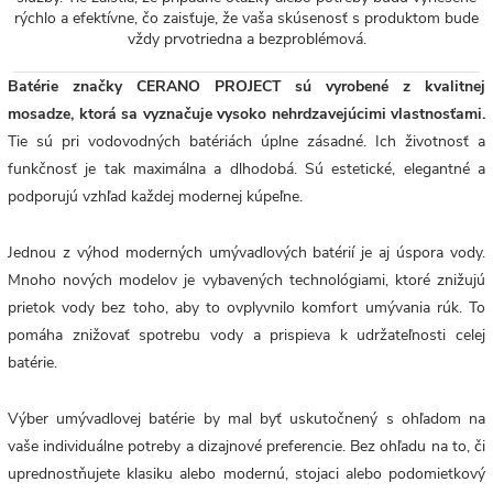
rýchlo a efektívne, čo zaisťuje, že vaša skúsenosť s produktom bude
vždy prvotriedna a bezproblémová.
Batérie značky CERANO PROJECT sú vyrobené z kvalitnej
mosadze, ktorá sa vyznačuje vysoko nehrdzavejúcimi vlastnosťami.
Tie sú pri vodovodných batériách úplne zásadné. Ich životnosť a
funkčnosť je tak maximálna a dlhodobá. Sú estetické, elegantné a
podporujú vzhľad každej modernej kúpeľne.
Jednou z výhod moderných umývadlových batérií je aj úspora vody.
Mnoho nových modelov je vybavených technológiami, ktoré znižujú
prietok vody bez toho, aby to ovplyvnilo komfort umývania rúk. To
pomáha znižovať spotrebu vody a prispieva k udržateľnosti celej
batérie.
Výber umývadlovej batérie by mal byť uskutočnený s ohľadom na
vaše individuálne potreby a dizajnové preferencie. Bez ohľadu na to, či
uprednostňujete klasiku alebo modernú, stojaci alebo podomietkový