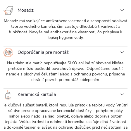
Mosadz
Mosadz má vynikajúce antikorózne vlastnosti a schopnosti odolávať
tvorbe vodného kameňa, čím zaisťuje dlhodobú trvanlivosť a
funkčnosť. Navyše má antibakteriálne vlastnosti, čo prispieva k
lepšej hygiene vody.
Odporúčania pre montáž
Na utiahnutie matíc nepoužívajte SIKO ani iné zúbkované kliešte,
pretože môžu poškodiť povrchovú úpravu. Odporúčame použiť
náradie s plochými čeľusťami alebo s ochranou povrchu, prípadne
chrániť povrch pri montáži oblepením.
Keramická kartuša
je kľúčová súčasť batérií, ktorá reguluje prietok a teplotu vody. Vnútri
sú dve presne opracované keramické doštičky – pohybom páky
nahor alebo nadol sa riadi prietok, doľava alebo doprava potom
teplota. Vďaka tvrdosti a odolnosti keramika zaisťuje dlhú životnosť
a dokonalé tesnenie, avšak na ochranu doštičiek pred nečistotami sa