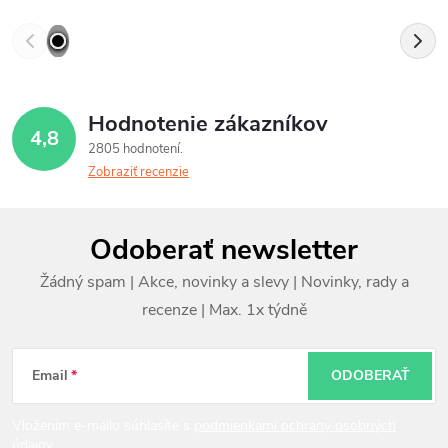
Hodnotenie zákazníkov
4,8
2805 hodnotení
Zobraziť recenzie
Z
Odoberať newsletter
á
p
ä
t
Email
ODOBERAŤ
i
Vložením e-mailu súhlasíte s
podmienkami ochrany osobných
údajov