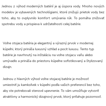
Jednou z výhod moderných batérií je aj úspora vody. Mnoho nových
modelov je vybavených technológiami, ktoré znižujú prietok vody bez
toho, aby to ovplyvnilo komfort umývania rúk. To pomáha znižovať
spotrebu vody a prispieva k udržateľnosti celej batérie.
Voľne stojaca batéria je elegantný a výrazný prvok v modernej
kúpeľni, ktorý prináša luxusný vzhľad a pocit luxusu. Tento typ
batérie je navrhnutý na inštaláciu na voľne stojacu vaňu alebo
umývadlo a prináša do priestoru kúpeľne sofistikovaný a štylizovaný
dizajn.
Jednou z hlavných výhod voľne stojacej batérie je možnosť
umiestniť ju kamkoľvek v kúpeľni podľa vašich preferencií bez toho,
aby ste potrebovali stenové upevnenie. To vám umožňuje vytvoriť
atraktívny a harmonický dizajnový prvok, ktorý priťahuje pozornosť.