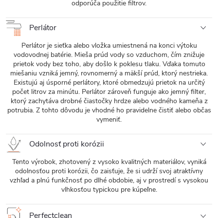
odporúča použitie filtrov.
Perlátor
Perlátor je sieťka alebo vložka umiestnená na konci výtoku
vodovodnej batérie. Mieša prúd vody so vzduchom, čím znižuje
prietok vody bez toho, aby došlo k poklesu tlaku. Vďaka tomuto
miešaniu vzniká jemný, rovnomerný a mäkší prúd, ktorý nestrieka.
Existujú aj úsporné perlátory, ktoré obmedzujú prietok na určitý
počet litrov za minútu. Perlátor zároveň funguje ako jemný filter,
ktorý zachytáva drobné čiastočky hrdze alebo vodného kameňa z
potrubia. Z tohto dôvodu je vhodné ho pravidelne čistiť alebo občas
vymeniť.
Odolnosť proti korózii
Tento výrobok, zhotovený z vysoko kvalitných materiálov, vyniká
odolnosťou proti korózii, čo zaisťuje, že si udrží svoj atraktívny
vzhľad a plnú funkčnosť po dlhé obdobie, aj v prostredí s vysokou
vlhkosťou typickou pre kúpeľne.
Perfectclean