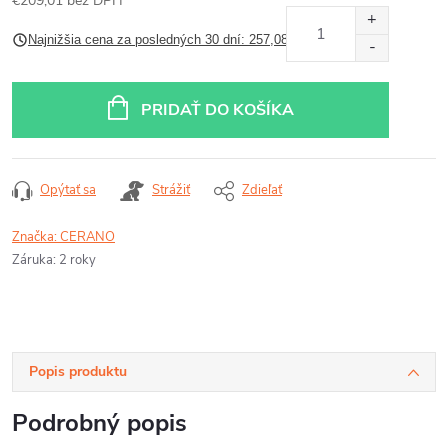
€209,01 bez DPH
Jednotková
Najnižšia cena za posledných 30 dní: 257,08 €
cena:
PRIDAŤ DO KOŠÍKA
Opýtať sa
Strážiť
Zdieľať
Značka:
CERANO
Záruka
:
2 roky
Popis produktu
Podrobný popis