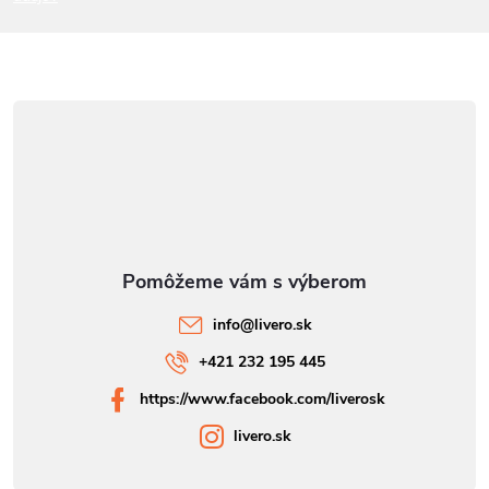
e
info
@
livero.sk
+421 232 195 445
https://www.facebook.com/liverosk
livero.sk