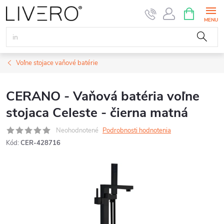
Prejsť
NÁKUPN
KOŠÍK
na
obsah
Voľne stojace vaňové batérie
CERANO - Vaňová batéria voľne
stojaca Celeste - čierna matná
Neohodnotené
Podrobnosti hodnotenia
Kód:
CER-428716