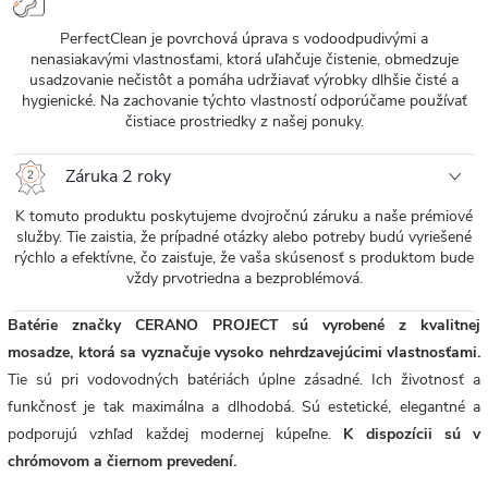
PerfectClean je povrchová úprava s vodoodpudivými a
nenasiakavými vlastnosťami, ktorá uľahčuje čistenie, obmedzuje
usadzovanie nečistôt a pomáha udržiavať výrobky dlhšie čisté a
hygienické. Na zachovanie týchto vlastností odporúčame používať
čistiace prostriedky z našej ponuky.
Záruka 2 roky
K tomuto produktu poskytujeme dvojročnú záruku a naše prémiové
služby. Tie zaistia, že prípadné otázky alebo potreby budú vyriešené
rýchlo a efektívne, čo zaisťuje, že vaša skúsenosť s produktom bude
vždy prvotriedna a bezproblémová.
Batérie značky CERANO PROJECT sú vyrobené z kvalitnej
mosadze, ktorá sa vyznačuje vysoko nehrdzavejúcimi vlastnosťami.
Tie sú pri vodovodných batériách úplne zásadné. Ich životnosť a
funkčnosť je tak maximálna a dlhodobá. Sú estetické, elegantné a
podporujú vzhľad každej modernej kúpeľne.
K dispozícii sú v
chrómovom a čiernom prevedení.