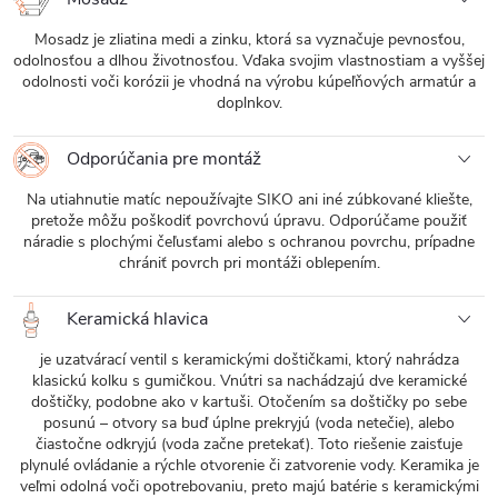
Mosadz je zliatina medi a zinku, ktorá sa vyznačuje pevnosťou,
odolnosťou a dlhou životnosťou. Vďaka svojim vlastnostiam a vyššej
odolnosti voči korózii je vhodná na výrobu kúpeľňových armatúr a
doplnkov.
Odporúčania pre montáž
Na utiahnutie matíc nepoužívajte SIKO ani iné zúbkované kliešte,
pretože môžu poškodiť povrchovú úpravu. Odporúčame použiť
náradie s plochými čeľusťami alebo s ochranou povrchu, prípadne
chrániť povrch pri montáži oblepením.
Keramická hlavica
je uzatvárací ventil s keramickými doštičkami, ktorý nahrádza
klasickú kolku s gumičkou. Vnútri sa nachádzajú dve keramické
doštičky, podobne ako v kartuši. Otočením sa doštičky po sebe
posunú – otvory sa buď úplne prekryjú (voda netečie), alebo
čiastočne odkryjú (voda začne pretekať). Toto riešenie zaisťuje
plynulé ovládanie a rýchle otvorenie či zatvorenie vody. Keramika je
veľmi odolná voči opotrebovaniu, preto majú batérie s keramickými