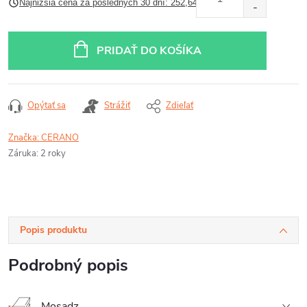
Najnižšia cena za posledných 30 dní: 252,64 €
cena:
PRIDAŤ DO KOŠÍKA
Opýtať sa
Strážiť
Zdieľať
Značka:
CERANO
Záruka
:
2 roky
Popis produktu
Podrobný popis
Mosadz