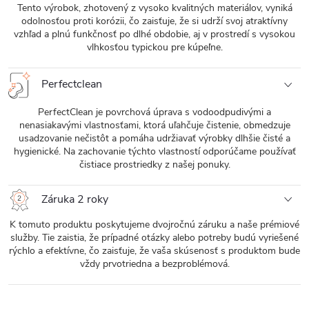
Tento výrobok, zhotovený z vysoko kvalitných materiálov, vyniká
odolnosťou proti korózii, čo zaisťuje, že si udrží svoj atraktívny
vzhľad a plnú funkčnosť po dlhé obdobie, aj v prostredí s vysokou
vlhkosťou typickou pre kúpeľne.
Perfectclean
PerfectClean je povrchová úprava s vodoodpudivými a
nenasiakavými vlastnosťami, ktorá uľahčuje čistenie, obmedzuje
usadzovanie nečistôt a pomáha udržiavať výrobky dlhšie čisté a
hygienické. Na zachovanie týchto vlastností odporúčame používať
čistiace prostriedky z našej ponuky.
Záruka 2 roky
K tomuto produktu poskytujeme dvojročnú záruku a naše prémiové
služby. Tie zaistia, že prípadné otázky alebo potreby budú vyriešené
rýchlo a efektívne, čo zaisťuje, že vaša skúsenosť s produktom bude
vždy prvotriedna a bezproblémová.