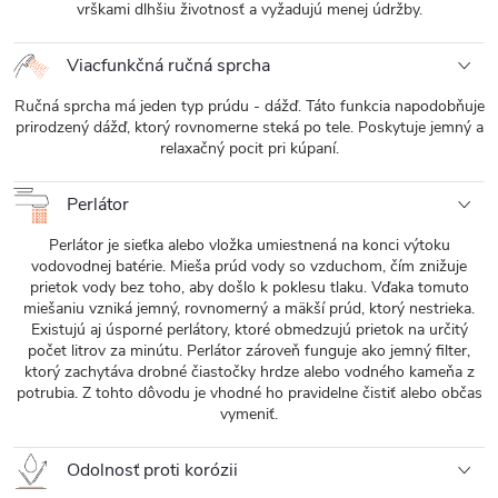
vrškami dlhšiu životnosť a vyžadujú menej údržby.
Viacfunkčná ručná sprcha
Ručná sprcha má jeden typ prúdu - dážď. Táto funkcia napodobňuje
prirodzený dážď, ktorý rovnomerne steká po tele. Poskytuje jemný a
relaxačný pocit pri kúpaní.
Perlátor
Perlátor je sieťka alebo vložka umiestnená na konci výtoku
vodovodnej batérie. Mieša prúd vody so vzduchom, čím znižuje
prietok vody bez toho, aby došlo k poklesu tlaku. Vďaka tomuto
miešaniu vzniká jemný, rovnomerný a mäkší prúd, ktorý nestrieka.
Existujú aj úsporné perlátory, ktoré obmedzujú prietok na určitý
počet litrov za minútu. Perlátor zároveň funguje ako jemný filter,
ktorý zachytáva drobné čiastočky hrdze alebo vodného kameňa z
potrubia. Z tohto dôvodu je vhodné ho pravidelne čistiť alebo občas
vymeniť.
Odolnosť proti korózii