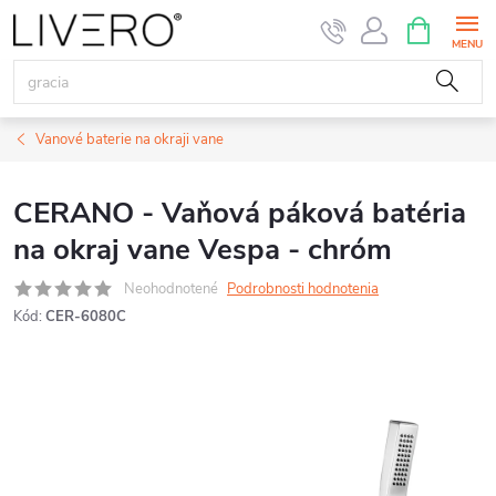
Prejsť
NÁKUPN
KOŠÍK
na
obsah
Vanové baterie na okraji vane
CERANO - Vaňová páková batéria
na okraj vane Vespa - chróm
Neohodnotené
Podrobnosti hodnotenia
Kód:
CER-6080C