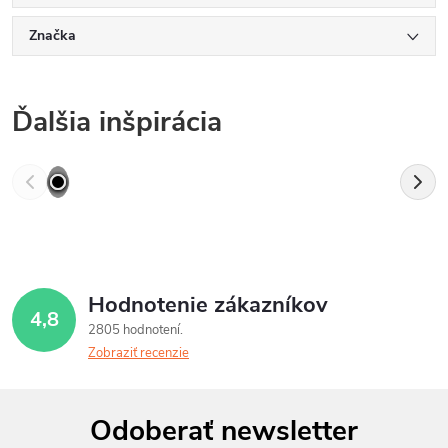
Značka
Ďalšia inšpirácia
Hodnotenie zákazníkov
4,8
2805 hodnotení
Zobraziť recenzie
Z
Odoberať newsletter
á