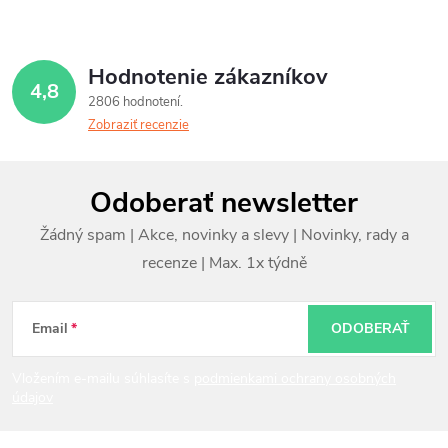
Hodnotenie zákazníkov
4,8
2806 hodnotení
Zobraziť recenzie
Z
Odoberať newsletter
á
p
ä
t
Email
ODOBERAŤ
i
Vložením e-mailu súhlasíte s
podmienkami ochrany osobných
údajov
e