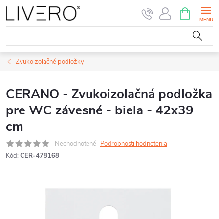
Prejsť
NÁKUPN
KOŠÍK
na
obsah
Zvukoizolačné podložky
CERANO - Zvukoizolačná podložka
pre WC závesné - biela - 42x39
cm
Neohodnotené
Podrobnosti hodnotenia
Kód:
CER-478168