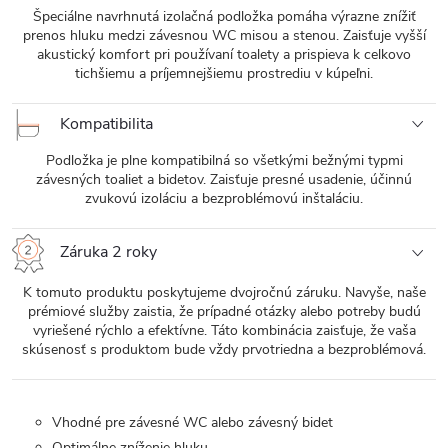
Špeciálne navrhnutá izolačná podložka pomáha výrazne znížiť
prenos hluku medzi závesnou WC misou a stenou. Zaisťuje vyšší
akustický komfort pri používaní toalety a prispieva k celkovo
tichšiemu a príjemnejšiemu prostrediu v kúpeľni.
Kompatibilita
Podložka je plne kompatibilná so všetkými bežnými typmi
závesných toaliet a bidetov. Zaisťuje presné usadenie, účinnú
zvukovú izoláciu a bezproblémovú inštaláciu.
Záruka 2 roky
K tomuto produktu poskytujeme dvojročnú záruku. Navyše, naše
prémiové služby zaistia, že prípadné otázky alebo potreby budú
vyriešené rýchlo a efektívne. Táto kombinácia zaisťuje, že vaša
skúsenosť s produktom bude vždy prvotriedna a bezproblémová.
Vhodné pre závesné WC alebo závesný bidet
Optimálne zníženie hluku