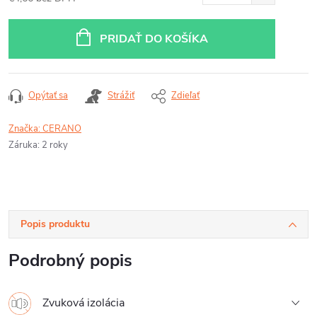
Jednotková
cena:
PRIDAŤ DO KOŠÍKA
Opýtať sa
Strážiť
Zdieľať
Značka:
CERANO
Záruka
:
2 roky
Popis produktu
Podrobný popis
Zvuková izolácia