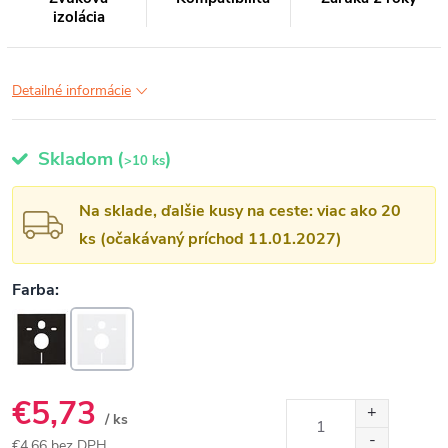
izolácia
Detailné informácie
Skladom
(
)
>10 ks
Na sklade, ďalšie kusy na ceste: viac ako 20
ks (očakávaný príchod 11.01.2027)
€5,73
/ ks
€4,66 bez DPH