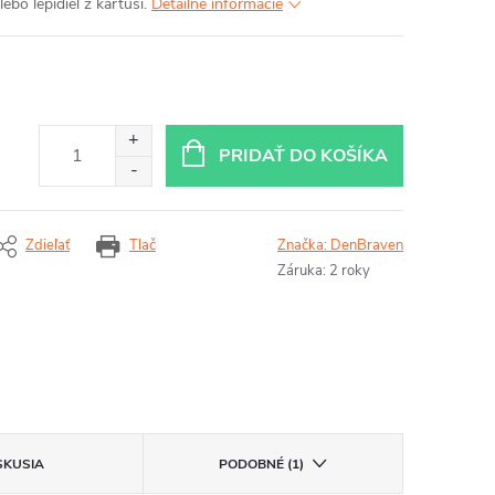
ebo lepidiel z kartuší.
Detailné informácie
PRIDAŤ DO KOŠÍKA
Zdieľať
Tlač
Značka:
DenBraven
Záruka
:
2 roky
SKUSIA
PODOBNÉ (1)