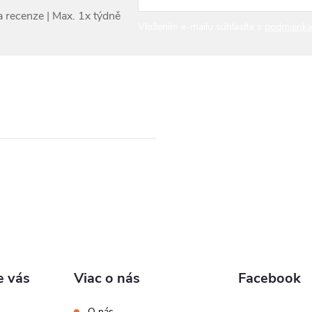
Vložením e-mailu súhlasíte s
podmienka
e vás
Viac o nás
Facebook
O nás