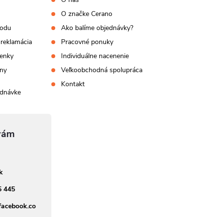
O značke Cerano
hodu
Ako balíme objednávky?
 reklamácia
Pracovné ponuky
enky
Individuálne nacenenie
ny
Veľkoobchodná spolupráca
Kontakt
ednávke
sk
5 445
facebook.co