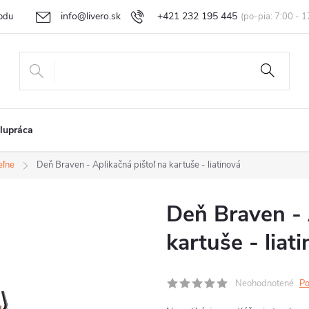
info@livero.sk
+421 232 195 445
odu
Vrátenie tovaru a reklamácia
Obchodné podmienky
Podmi
lupráca
eľne
Deň Braven - Aplikačná pištoľ na kartuše - liatinová
Deň Braven - 
kartuše - liat
Neohodnotené
Po