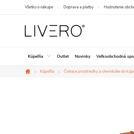
Prejsť
Všetko o nákupe
Doprava a platby
Hodnotenie obch
na
obsah
Kúpeľňa
Outlet
Novinky
Veľkoobchodná spo
Kúpeľňa
Čistiace prostriedky a chemikálie do kúp
Domov