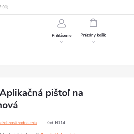
enky ochrany osobných údajov
Informácie o objednávke
NÁKUPNÝ
KOŠÍK
Prázdny košík
Prihlásenie
Aplikačná pištoľ na
inová
drobnosti hodnotenia
Kód:
N114