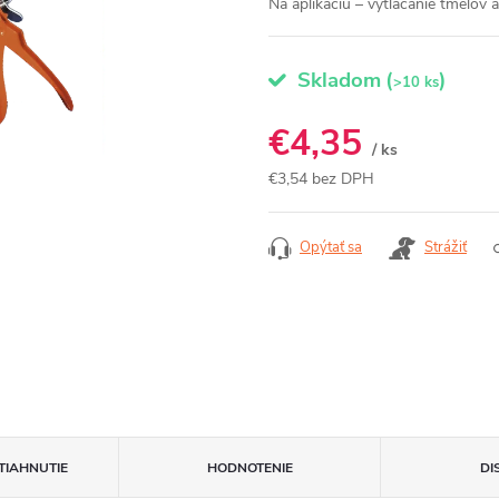
Na aplikáciu – vytláčanie tmelov al
Skladom
(
)
>10 ks
€4,35
/ ks
€3,54 bez DPH
Jednotková
cena:
Opýtať sa
Strážiť
TIAHNUTIE
HODNOTENIE
DI