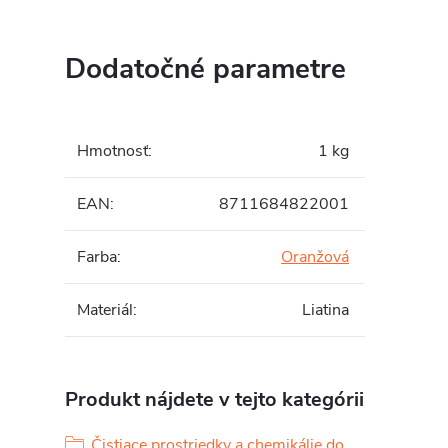
Dodatočné parametre
Hmotnosť
:
1 kg
EAN
:
8711684822001
Farba
:
Oranžová
Materiál
:
Liatina
Produkt nájdete v tejto kategórii
Čistiace prostriedky a chemikálie do