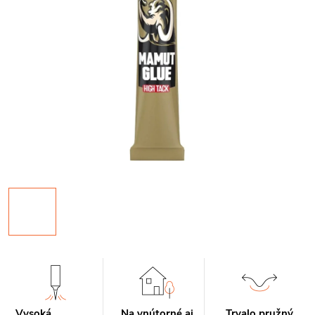
Vysoká
Na vnútorné aj
Trvalo pružný