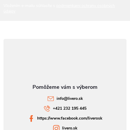
i
Vložením e-mailu súhlasíte s
podmienkami ochrany osobných
údajov
e
info
@
livero.sk
+421 232 195 445
https://www.facebook.com/liverosk
livero.sk