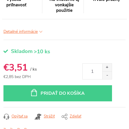
priľnavosť
vonkajšie
použitie
Detailné informácie
Skladom
>10 ks
€3,51
/ ks
€2,85 bez DPH
Jednotková
cena:
PRIDAŤ DO KOŠÍKA
Opýtať sa
Strážiť
Zdieľať