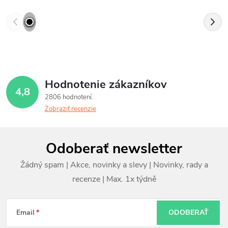
Hodnotenie zákazníkov
4,8
2806 hodnotení
Zobraziť recenzie
Z
Odoberať newsletter
á
p
ä
t
Email
ODOBERAŤ