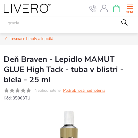
Prejsť
NÁKUPN
KOŠÍK
na
obsah
Tesniace hmoty a lepidlá
Deň Braven - Lepidlo MAMUT
GLUE High Tack - tuba v blistri -
biela - 25 ml
Neohodnotené
Podrobnosti hodnotenia
Kód:
35003TU