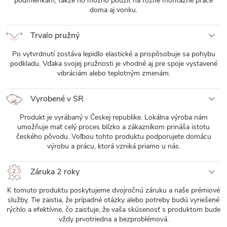
podmienkam, takže ho možno použiť na rôzne montážne práce
doma aj vonku.
Trvalo pružný
Po vytvrdnutí zostáva lepidlo elastické a prispôsobuje sa pohybu
podkladu. Vďaka svojej pružnosti je vhodné aj pre spoje vystavené
vibráciám alebo teplotným zmenám.
Vyrobené v SR
Produkt je vyrábaný v Českej republike. Lokálna výroba nám
umožňuje mať celý proces blízko a zákazníkom prináša istotu
českého pôvodu. Voľbou tohto produktu podporujete domácu
výrobu a prácu, ktorá vzniká priamo u nás.
Záruka 2 roky
K tomuto produktu poskytujeme dvojročnú záruku a naše prémiové
služby. Tie zaistia, že prípadné otázky alebo potreby budú vyriešené
rýchlo a efektívne, čo zaisťuje, že vaša skúsenosť s produktom bude
vždy prvotriedna a bezproblémová.