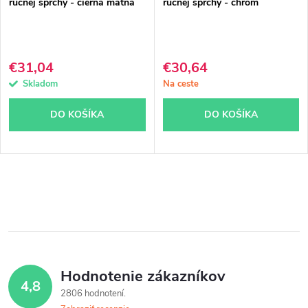
r
r
ručnej sprchy - čierna matná
ručnej sprchy - chróm
o
o
d
d
€31,04
€30,64
u
u
Skladom
Na ceste
k
k
DO KOŠÍKA
DO KOŠÍKA
t
t
o
o
v
v
O
v
l
á
Hodnotenie zákazníkov
4,8
d
2806 hodnotení