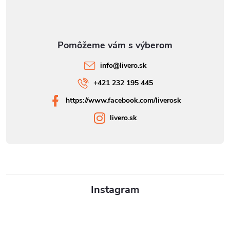
s
u
info
@
livero.sk
+421 232 195 445
https://www.facebook.com/liverosk
livero.sk
Instagram