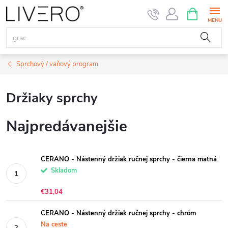
Prejsť
NÁKUPN
KOŠÍK
na
obsah
Sprchový / vaňový program
Držiaky sprchy
Najpredávanejšie
CERANO - Nástenný držiak ručnej sprchy - čierna matná
Skladom
€31,04
CERANO - Nástenný držiak ručnej sprchy - chróm
Na ceste