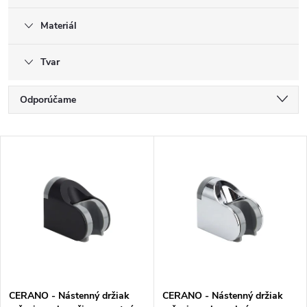
Materiál
Tvar
R
Odporúčame
a
Najlacnejšie
V
d
Najdrahšie
ý
e
Najpredávanejšie
p
n
Abecedne
i
i
s
e
p
p
CERANO - Nástenný držiak
CERANO - Nástenný držiak