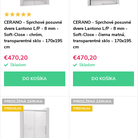
s
e
p
p
CERANO - Sprchové posuvné
CERANO - Sprchové posuvné
r
r
dvere Lantono Ľ/P - 8 mm -
dvere Lantono L/P - 8 mm -
Soft-Close - chróm,
Soft-Close - čierna matná,
o
o
transparentné sklo - 170x195
transparentné sklo - 170x195
cm
cm
d
d
€470,20
€470,20
u
u
Skladom
Skladom
k
k
DO KOŠÍKA
DO KOŠÍKA
t
t
o
o
PREDĹŽENÁ ZÁRUKA
PREDĹŽENÁ ZÁRUKA
PREMIUM
PREMIUM
v
v