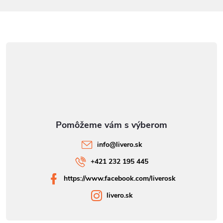
e
y
v
ý
p
i
s
u
info
@
livero.sk
+421 232 195 445
https://www.facebook.com/liverosk
livero.sk