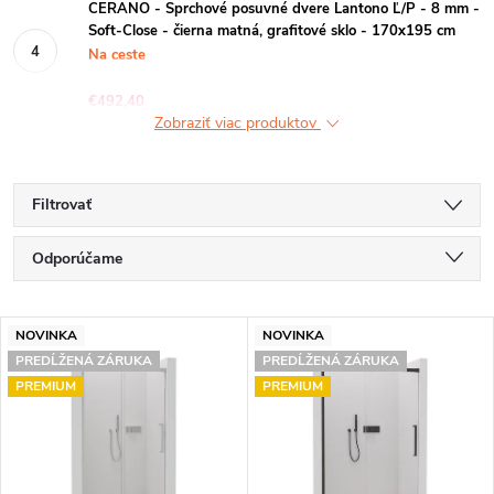
CERANO - Sprchové posuvné dvere Lantono Ľ/P - 8 mm -
Soft-Close - čierna matná, grafitové sklo - 170x195 cm
Na ceste
€492,40
Zobraziť viac produktov
Filtrovať
R
Odporúčame
a
Najlacnejšie
V
d
NOVINKA
NOVINKA
Najdrahšie
PREDĹŽENÁ ZÁRUKA
PREDĹŽENÁ ZÁRUKA
ý
e
PREMIUM
PREMIUM
Najpredávanejšie
p
n
Abecedne
i
i