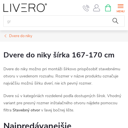
Prejsť
NÁKUPN
KOŠÍK
na
obsah
Dvere do niky
Dvere do niky šírka 167-170 cm
Dvere do niky možno pri montáži šírkovo prispôsobiť stavebnému
otvoru v uvedenom rozsahu. Rozmer v názve produktu označuje
najväčšiu možnú šírku dverí, nie ich pevný rozmer.
Dvere sú v kategóriách rozdelené podľa dostupných šírok. Vhodný
variant pre presný rozmer inštalačného otvoru nájdete pomocou
filtra
Stavebný otvor
v ľavej bočnej lište.
Najpredávanejšie