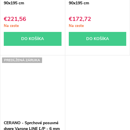
90x195 cm
90x195 cm
€221,56
€172,72
Na ceste
Na ceste
DO KOŠÍKA
DO KOŠÍKA
PREDĹŽENÁ ZÁRUKA
CERANO - Sprchové posuvné
dvere Varone LINE Ľ/P - 6 mm