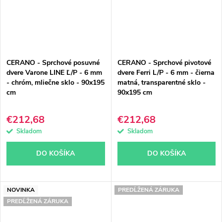
CERANO - Sprchové posuvné
CERANO - Sprchové pivotové
dvere Varone LINE Ľ/P - 6 mm
dvere Ferri L/P - 6 mm - čierna
- chróm, mliečne sklo - 90x195
matná, transparentné sklo -
cm
90x195 cm
€212,68
€212,68
Skladom
Skladom
DO KOŠÍKA
DO KOŠÍKA
NOVINKA
PREDĹŽENÁ ZÁRUKA
PREDĹŽENÁ ZÁRUKA