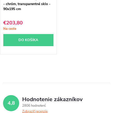
- chróm, transparentné sklo -
90x195 cm
€203,80
Na ceste
DO KOŠÍKA
O
v
l
á
Hodnotenie zákazníkov
4,8
d
2806 hodnotení
Zobraziť recenzie