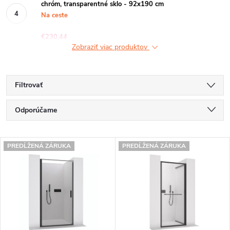
chróm, transparentné sklo - 92x190 cm
Na ceste
€230,44
Zobraziť viac produktov
Filtrovať
R
Odporúčame
a
Najlacnejšie
V
d
PREDĹŽENÁ ZÁRUKA
PREDĹŽENÁ ZÁRUKA
Najdrahšie
ý
e
Najpredávanejšie
p
n
Abecedne
i
i
s
e