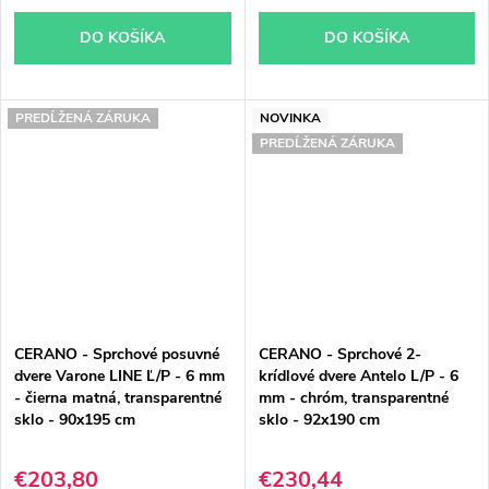
DO KOŠÍKA
DO KOŠÍKA
PREDĹŽENÁ ZÁRUKA
NOVINKA
PREDĹŽENÁ ZÁRUKA
CERANO - Sprchové posuvné
CERANO - Sprchové 2-
dvere Varone LINE Ľ/P - 6 mm
krídlové dvere Antelo L/P - 6
- čierna matná, transparentné
mm - chróm, transparentné
sklo - 90x195 cm
sklo - 92x190 cm
€203,80
€230,44