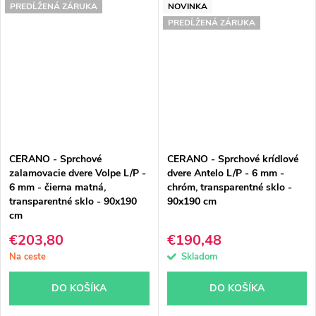
PREDĹŽENÁ ZÁRUKA
NOVINKA
PREDĹŽENÁ ZÁRUKA
CERANO - Sprchové
CERANO - Sprchové krídlové
zalamovacie dvere Volpe L/P -
dvere Antelo L/P - 6 mm -
6 mm - čierna matná,
chróm, transparentné sklo -
transparentné sklo - 90x190
90x190 cm
cm
€203,80
€190,48
Na ceste
Skladom
DO KOŠÍKA
DO KOŠÍKA