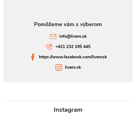
s
u
info
@
livero.sk
+421 232 195 445
https://www.facebook.com/liverosk
livero.sk
Instagram