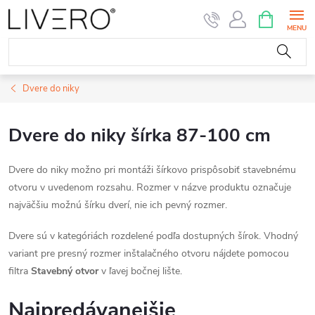
Prejsť
NÁKUPN
KOŠÍK
na
obsah
Dvere do niky
Dvere do niky šírka 87-100 cm
Dvere do niky možno pri montáži šírkovo prispôsobiť stavebnému
otvoru v uvedenom rozsahu. Rozmer v názve produktu označuje
najväčšiu možnú šírku dverí, nie ich pevný rozmer.
Dvere sú v kategóriách rozdelené podľa dostupných šírok. Vhodný
variant pre presný rozmer inštalačného otvoru nájdete pomocou
filtra
Stavebný otvor
v ľavej bočnej lište.
Najpredávanejšie