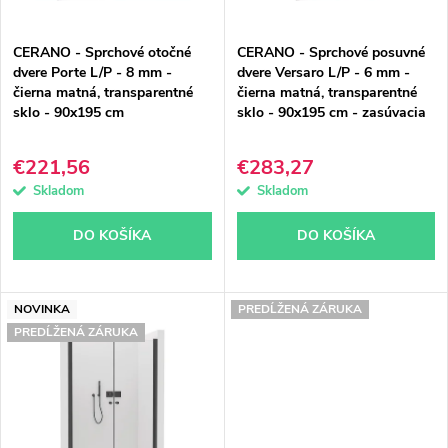
p
p
CERANO - Sprchové otočné
CERANO - Sprchové posuvné
r
r
dvere Porte L/P - 8 mm -
dvere Versaro L/P - 6 mm -
čierna matná, transparentné
čierna matná, transparentné
o
o
sklo - 90x195 cm
sklo - 90x195 cm - zasúvacia
d
d
€221,56
€283,27
u
u
Skladom
Skladom
k
k
DO KOŠÍKA
DO KOŠÍKA
t
t
o
o
NOVINKA
PREDĹŽENÁ ZÁRUKA
PREDĹŽENÁ ZÁRUKA
v
v