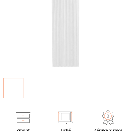
Zmont
Tiché
Záruka 2 roky