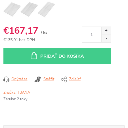
€167,17
/ ks
€135,91 bez DPH
Jednotková
cena:
PRIDAŤ DO KOŠÍKA
Opýtať sa
Strážiť
Zdieľať
Značka:
TUANA
Záruka
:
2 roky