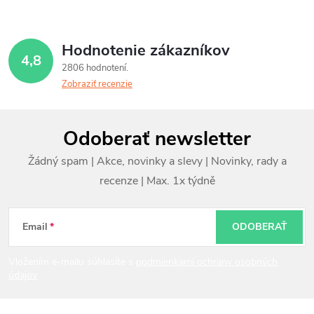
Hodnotenie zákazníkov
4,8
2806 hodnotení
Zobraziť recenzie
Z
Odoberať newsletter
á
p
ä
t
Email
ODOBERAŤ
i
Vložením e-mailu súhlasíte s
podmienkami ochrany osobných
údajov
e