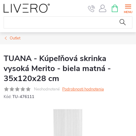
Prejsť
NÁKUPN
KOŠÍK
na
obsah
Outlet
TUANA - Kúpeľňová skrinka
vysoká Merito - biela matná -
35x120x28 cm
Neohodnotené
Podrobnosti hodnotenia
Kód:
TU-476111