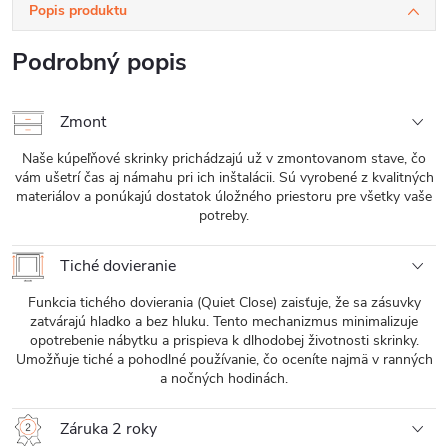
Popis produktu
Podrobný popis
Zmont
Naše kúpeľňové skrinky prichádzajú už v zmontovanom stave, čo
vám ušetrí čas aj námahu pri ich inštalácii. Sú vyrobené z kvalitných
materiálov a ponúkajú dostatok úložného priestoru pre všetky vaše
potreby.
Tiché dovieranie
Funkcia tichého dovierania (Quiet Close) zaisťuje, že sa zásuvky
zatvárajú hladko a bez hluku. Tento mechanizmus minimalizuje
opotrebenie nábytku a prispieva k dlhodobej životnosti skrinky.
Umožňuje tiché a pohodlné používanie, čo oceníte najmä v ranných
a nočných hodinách.
Záruka 2 roky