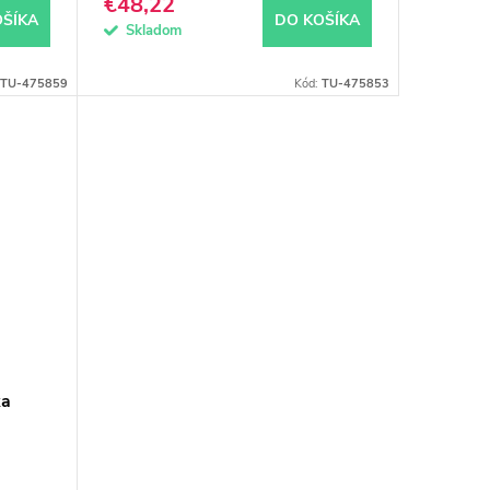
€48,22
OŠÍKA
DO KOŠÍKA
Skladom
TU-475859
Kód:
TU-475853
ka