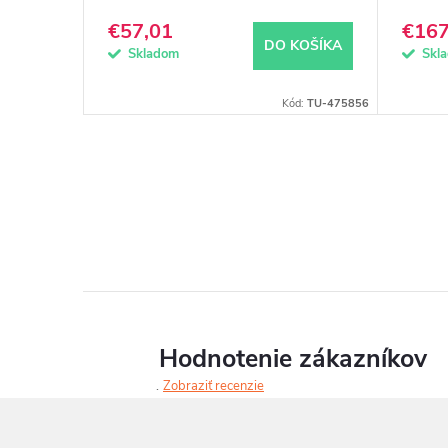
€57,01
€167
DO KOŠÍKA
Skladom
Skl
Kód:
TU-475856
O
v
l
á
d
Hodnotenie zákazníkov
a
Zobraziť recenzie
c
i