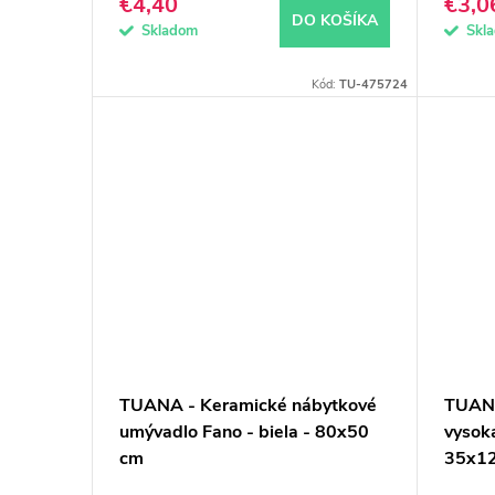
€4,40
€3,0
t
k
DO KOŠÍKA
Skladom
Skl
o
t
Kód:
TU-475724
v
o
v
TUANA - Keramické nábytkové
TUANA
umývadlo Fano - biela - 80x50
vysoká
cm
35x1