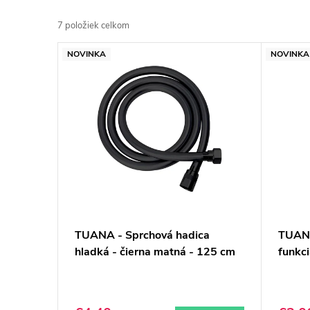
d
7
položiek celkom
e
V
NOVINKA
NOVINKA
n
ý
i
p
e
i
p
s
r
p
o
r
d
TUANA - Sprchová hadica
TUANA
o
hladká - čierna matná - 125 cm
funkci
u
d
k
u