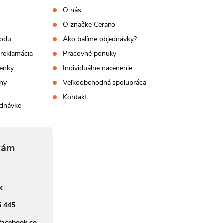
O nás
O značke Cerano
hodu
Ako balíme objednávky?
 reklamácia
Pracovné ponuky
enky
Individuálne nacenenie
ny
Veľkoobchodná spolupráca
Kontakt
ednávke
sk
5 445
facebook.co