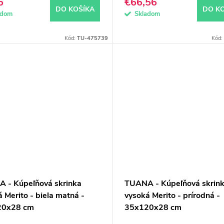
6
€66,56
DO KOŠÍKA
DO K
adom
Skladom
Kód:
TU-475739
Kód:
 - Kúpeľňová skrinka
TUANA - Kúpeľňová skrin
 Merito - biela matná -
vysoká Merito - prírodná -
20x28 cm
35x120x28 cm