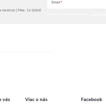
Email
Vložením e-mailu súhlasíte s
podmienka
e vás
Viac o nás
Facebook