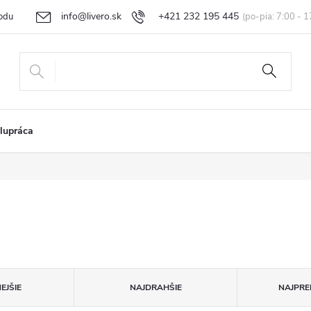
info@livero.sk
+421 232 195 445
odu
Vrátenie tovaru a reklamácia
Obchodné podmienky
Podmi
lupráca
EJŠIE
NAJDRAHŠIE
NAJPRE