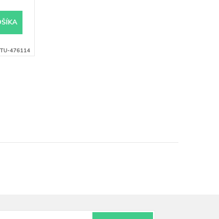
OŠÍKA
TU-476114