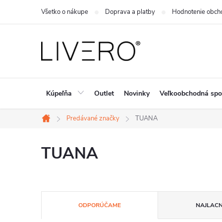
Prejsť
Všetko o nákupe
Doprava a platby
Hodnotenie obch
na
obsah
Kúpeľňa
Outlet
Novinky
Veľkoobchodná spo
Predávané značky
TUANA
Domov
TUANA
R
ODPORÚČAME
NAJLACN
a