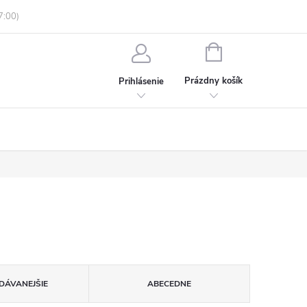
enky ochrany osobných údajov
Informácie o objednávke
NÁKUPNÝ
KOŠÍK
Prázdny košík
Prihlásenie
DÁVANEJŠIE
ABECEDNE