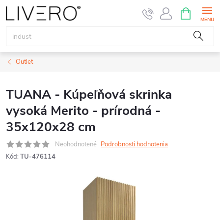
Prejsť
NÁKUPN
KOŠÍK
na
obsah
Outlet
TUANA - Kúpeľňová skrinka
vysoká Merito - prírodná -
35x120x28 cm
Neohodnotené
Podrobnosti hodnotenia
Kód:
TU-476114