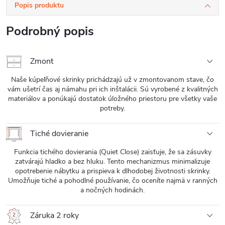
Popis produktu
Podrobný popis
Zmont
Naše kúpeľňové skrinky prichádzajú už v zmontovanom stave, čo
vám ušetrí čas aj námahu pri ich inštalácii. Sú vyrobené z kvalitných
materiálov a ponúkajú dostatok úložného priestoru pre všetky vaše
potreby.
Tiché dovieranie
Funkcia tichého dovierania (Quiet Close) zaisťuje, že sa zásuvky
zatvárajú hladko a bez hluku. Tento mechanizmus minimalizuje
opotrebenie nábytku a prispieva k dlhodobej životnosti skrinky.
Umožňuje tiché a pohodlné používanie, čo oceníte najmä v ranných
a nočných hodinách.
Záruka 2 roky