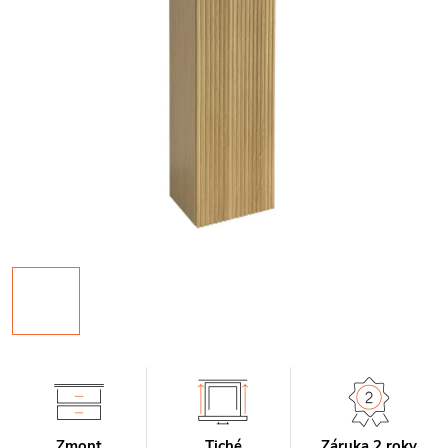
Zmont
Tiché
Záruka 2 roky