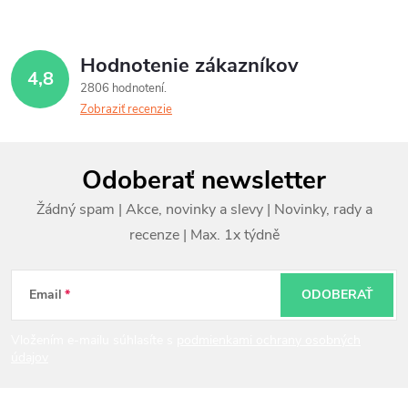
Hodnotenie zákazníkov
4,8
2806 hodnotení
Zobraziť recenzie
Z
Odoberať newsletter
á
p
ä
t
Email
ODOBERAŤ
i
Vložením e-mailu súhlasíte s
podmienkami ochrany osobných
údajov
e