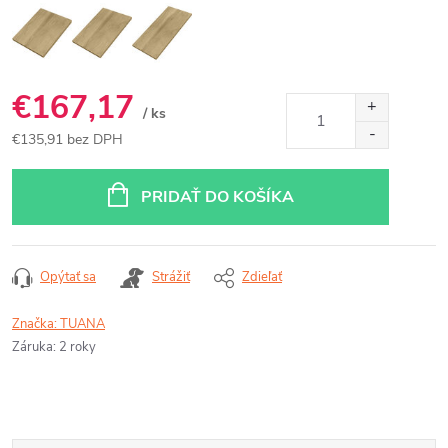
€167,17
/ ks
€135,91 bez DPH
Jednotková
cena:
PRIDAŤ DO KOŠÍKA
Opýtať sa
Strážiť
Zdieľať
Značka:
TUANA
Záruka
:
2 roky