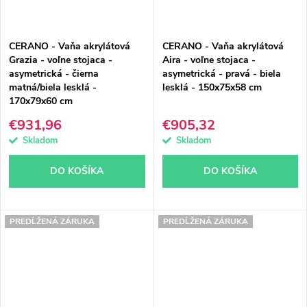
CERANO - Vaňa akrylátová
CERANO - Vaňa akrylátová
Grazia - voľne stojaca -
Aira - voľne stojaca -
asymetrická - čierna
asymetrická - pravá - biela
matná/biela lesklá -
lesklá - 150x75x58 cm
170x79x60 cm
€931,96
€905,32
Skladom
Skladom
DO KOŠÍKA
DO KOŠÍKA
PREDĹŽENÁ ZÁRUKA
PREDĹŽENÁ ZÁRUKA