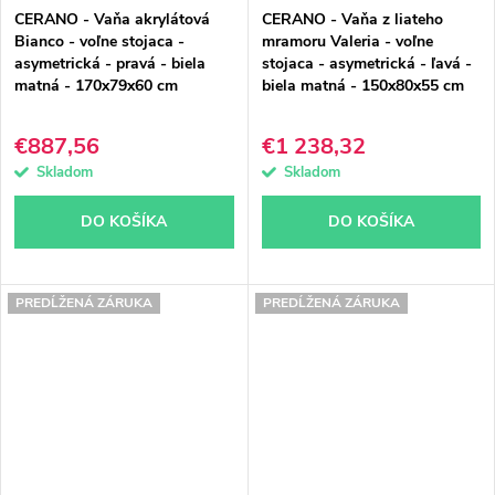
CERANO - Vaňa akrylátová
CERANO - Vaňa z liateho
Bianco - voľne stojaca -
mramoru Valeria - voľne
asymetrická - pravá - biela
stojaca - asymetrická - ľavá -
matná - 170x79x60 cm
biela matná - 150x80x55 cm
€887,56
€1 238,32
Skladom
Skladom
DO KOŠÍKA
DO KOŠÍKA
PREDĹŽENÁ ZÁRUKA
PREDĹŽENÁ ZÁRUKA