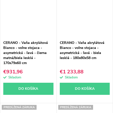
CERANO - Vaňa akrylátová
CERANO - Vaňa akrylátová
Bianco - voľne stojaca -
Bianco - voľne stojaca -
asymetrická - ľavá - čierna
asymetrická - ľavá - biela
matná/biela lesklá -
lesklá - 180x80x58 cm
170x79x60 cm
€931,96
€1 233,88
Skladom
Skladom
DO KOŠÍKA
DO KOŠÍKA
PREDĹŽENÁ ZÁRUKA
PREDĹŽENÁ ZÁRUKA