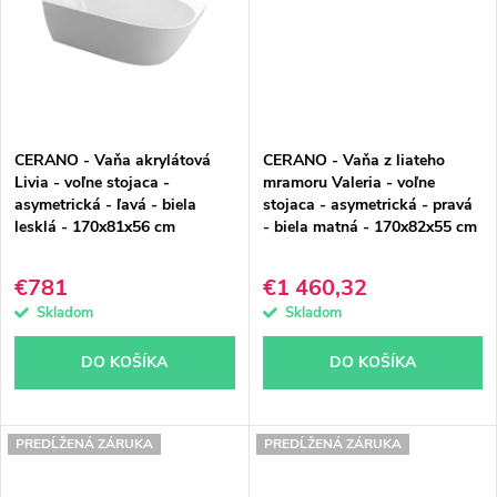
CERANO - Vaňa akrylátová
CERANO - Vaňa z liateho
Livia - voľne stojaca -
mramoru Valeria - voľne
asymetrická - ľavá - biela
stojaca - asymetrická - pravá
lesklá - 170x81x56 cm
- biela matná - 170x82x55 cm
€781
€1 460,32
Skladom
Skladom
DO KOŠÍKA
DO KOŠÍKA
PREDĹŽENÁ ZÁRUKA
PREDĹŽENÁ ZÁRUKA