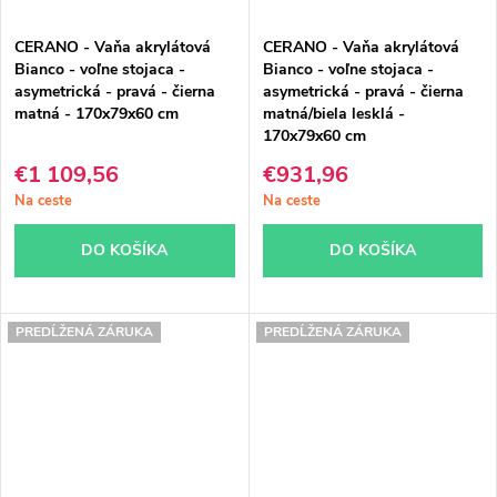
CERANO - Vaňa akrylátová
CERANO - Vaňa akrylátová
Bianco - voľne stojaca -
Bianco - voľne stojaca -
asymetrická - pravá - čierna
asymetrická - pravá - čierna
matná - 170x79x60 cm
matná/biela lesklá -
170x79x60 cm
€1 109,56
€931,96
Na ceste
Na ceste
DO KOŠÍKA
DO KOŠÍKA
PREDĹŽENÁ ZÁRUKA
PREDĹŽENÁ ZÁRUKA