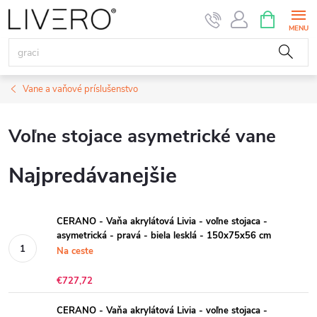
Prejsť
NÁKUPN
KOŠÍK
na
obsah
Vane a vaňové príslušenstvo
Voľne stojace asymetrické vane
Najpredávanejšie
CERANO - Vaňa akrylátová Livia - voľne stojaca -
asymetrická - pravá - biela lesklá - 150x75x56 cm
Na ceste
€727,72
CERANO - Vaňa akrylátová Livia - voľne stojaca -