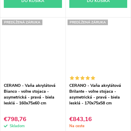
DO KOŠÍKA
DO KOŠÍKA
PREDĹŽENÁ ZÁRUKA
PREDĹŽENÁ ZÁRUKA
CERANO - Vaňa akrylátová
CERANO - Vaňa akrylátová
Bianco - voľne stojaca -
Brilante - voľne stojaca -
asymetrická - pravá - biela
asymetrická - pravá - biela
lesklá - 160x75x60 cm
lesklá - 170x75x58 cm
€798,76
€843,16
Skladom
Na ceste