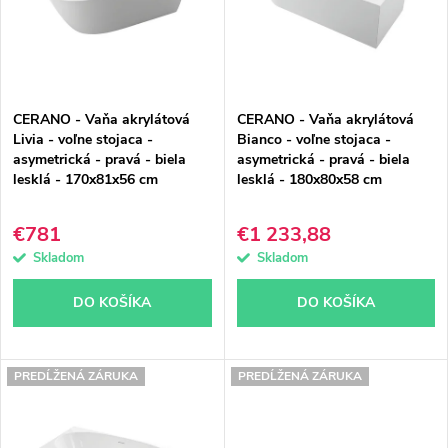
i
i
s
e
p
p
CERANO - Vaňa akrylátová
CERANO - Vaňa akrylátová
r
r
Livia - voľne stojaca -
Bianco - voľne stojaca -
asymetrická - pravá - biela
asymetrická - pravá - biela
o
o
lesklá - 170x81x56 cm
lesklá - 180x80x58 cm
d
d
€781
€1 233,88
u
u
Skladom
Skladom
k
k
DO KOŠÍKA
DO KOŠÍKA
t
t
o
o
PREDĹŽENÁ ZÁRUKA
PREDĹŽENÁ ZÁRUKA
v
v