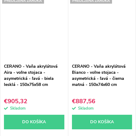
PREDĹŽENÁ ZÁRUKA
PREDĹŽENÁ ZÁRUKA
CERANO - Vaňa akrylátová
CERANO - Vaňa akrylátová
Aira - voľne stojaca -
Bianco - voľne stojaca -
asymetrická - ľavá - biela
asymetrická - ľavá - čierna
lesklá - 150x75x58 cm
matná - 150x74x60 cm
€905,32
€887,56
Skladom
Skladom
DO KOŠÍKA
DO KOŠÍKA