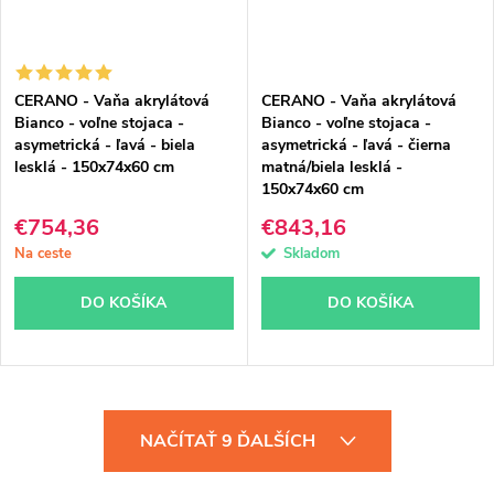
CERANO - Vaňa akrylátová
CERANO - Vaňa akrylátová
Bianco - voľne stojaca -
Bianco - voľne stojaca -
asymetrická - ľavá - biela
asymetrická - ľavá - čierna
lesklá - 150x74x60 cm
matná/biela lesklá -
150x74x60 cm
€754,36
€843,16
Na ceste
Skladom
DO KOŠÍKA
DO KOŠÍKA
O
NAČÍTAŤ 9 ĎALŠÍCH
v