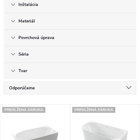
Inštalácia
Materiál
Povrchová úprava
Séria
Tvar
R
Odporúčame
a
Najlacnejšie
V
d
PREDĹŽENÁ ZÁRUKA
PREDĹŽENÁ ZÁRUKA
Najdrahšie
ý
e
Najpredávanejšie
p
n
Abecedne