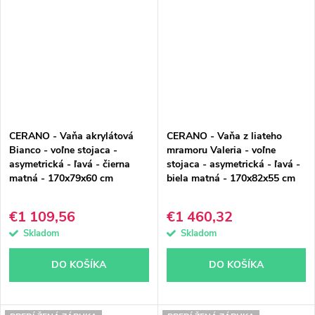
CERANO - Vaňa akrylátová
CERANO - Vaňa z liateho
Bianco - voľne stojaca -
mramoru Valeria - voľne
asymetrická - ľavá - čierna
stojaca - asymetrická - ľavá -
matná - 170x79x60 cm
biela matná - 170x82x55 cm
€1 109,56
€1 460,32
Skladom
Skladom
DO KOŠÍKA
DO KOŠÍKA