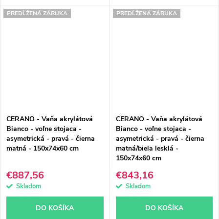
PREDĹŽENÁ ZÁRUKA
PREDĹŽENÁ ZÁRUKA
CERANO - Vaňa akrylátová
CERANO - Vaňa akrylátová
Bianco - voľne stojaca -
Bianco - voľne stojaca -
asymetrická - pravá - čierna
asymetrická - pravá - čierna
matná - 150x74x60 cm
matná/biela lesklá -
150x74x60 cm
€887,56
€843,16
Skladom
Skladom
DO KOŠÍKA
DO KOŠÍKA