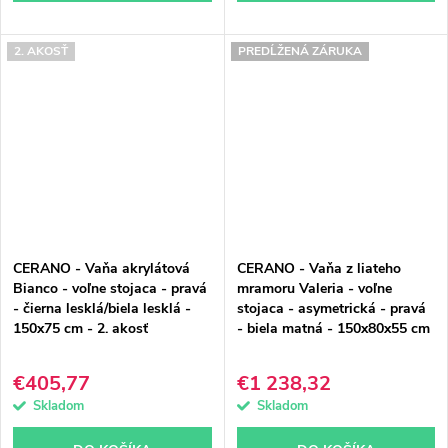
2. AKOSŤ
PREDĹŽENÁ ZÁRUKA
CERANO - Vaňa akrylátová
CERANO - Vaňa z liateho
Bianco - voľne stojaca - pravá
mramoru Valeria - voľne
- čierna lesklá/biela lesklá -
stojaca - asymetrická - pravá
150x75 cm - 2. akosť
- biela matná - 150x80x55 cm
€405,77
€1 238,32
Skladom
Skladom