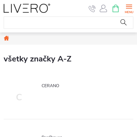
Prejsť
NÁKUPN
KOŠÍK
na
obsah
Domov
všetky značky A-Z
CERANO
C