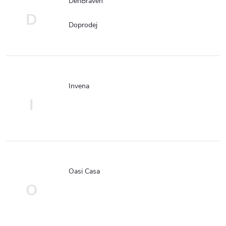
DenBraven
D
Doprodej
Invena
I
Oasi Casa
O