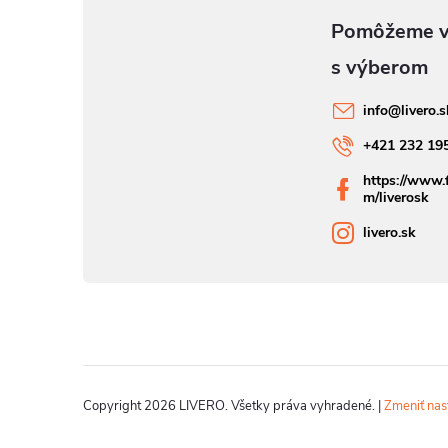
info
@
livero.
+421 232 19
https://www.
m/liverosk
livero.sk
Copyright 2026
LIVERO
. Všetky práva vyhradené.
|
Zmeniť nas