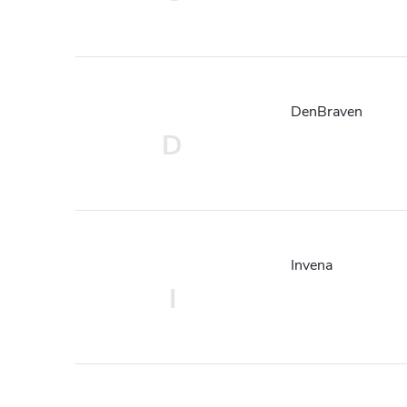
DenBraven
D
Invena
I