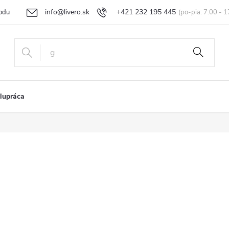
info@livero.sk
+421 232 195 445
odu
Vrátenie tovaru a reklamácia
Obchodné podmienky
Podmi
lupráca