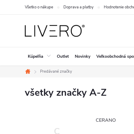
Prejsť
Všetko o nákupe
Doprava a platby
Hodnotenie obch
na
obsah
Kúpeľňa
Outlet
Novinky
Veľkoobchodná spo
Predávané značky
Domov
všetky značky A-Z
CERANO
C