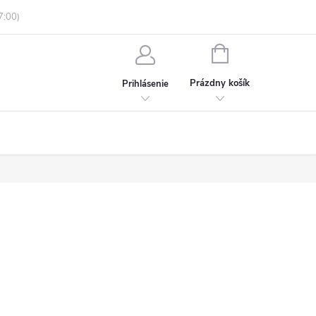
enky ochrany osobných údajov
Informácie o objednávke
NÁKUPNÝ
KOŠÍK
Prázdny košík
Prihlásenie