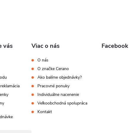
e vás
Viac o nás
Facebook
O nás
O značke Cerano
hodu
Ako balíme objednávky?
 reklamácia
Pracovné ponuky
enky
Individuálne nacenenie
ny
Veľkoobchodná spolupráca
Kontakt
ednávke