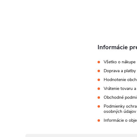
t
i
e
Informácie pr
Všetko o nákupe
Doprava a platby
Hodnotenie obc
Vrátenie tovaru a
Obchodné podmi
Podmienky ochra
osobných údajov
Informácie o obj