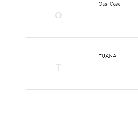
Oasi Casa
O
TUANA
T