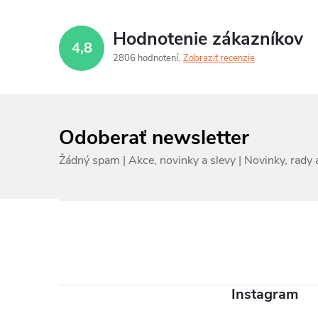
Hodnotenie zákazníkov
4,8
2806 hodnotení
Zobraziť recenzie
Odoberať newsletter
Z
á
p
ä
Instagram