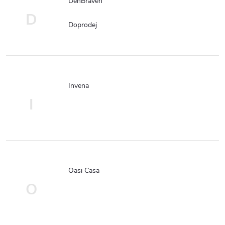
DenBraven
D
Doprodej
Invena
I
Oasi Casa
O