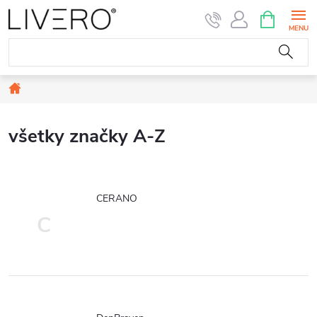
Prejsť
NÁKUPN
KOŠÍK
na
obsah
Domov
všetky značky A-Z
CERANO
C