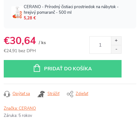
€30,64
/ ks
€24,91 bez DPH
Jednotková
cena:
PRIDAŤ DO KOŠÍKA
Opýtať sa
Strážiť
Zdieľať
Značka:
CERANO
Záruka
:
5 rokov