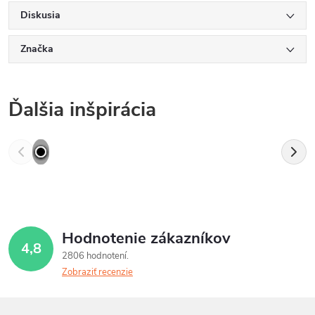
Diskusia
Značka
Ďalšia inšpirácia
Hodnotenie zákazníkov
4,8
2806 hodnotení
Zobraziť recenzie
Z