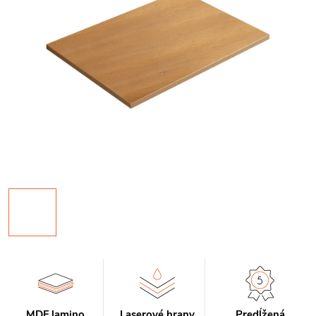
MDF lamino
Laserové hrany
Predĺžená