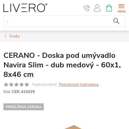
Prejsť
NÁKUPN
KOŠÍK
na
obsah
Dosky
CERANO - Doska pod umývadlo
Navira Slim - dub medový - 60x1,
8x46 cm
Neohodnotené
Podrobnosti hodnotenia
Kód:
CER-431629
PREDĹŽENÁ ZÁRUKA