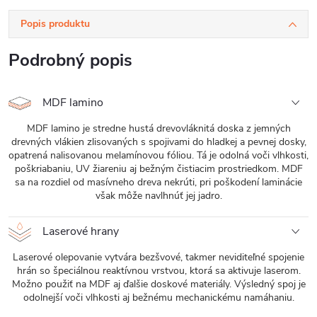
Popis produktu
Podrobný popis
MDF lamino
MDF lamino je stredne hustá drevovláknitá doska z jemných
drevných vlákien zlisovaných s spojivami do hladkej a pevnej dosky,
opatrená nalisovanou melamínovou fóliou. Tá je odolná voči vlhkosti,
poškriabaniu, UV žiareniu aj bežným čistiacim prostriedkom. MDF
sa na rozdiel od masívneho dreva nekrúti, pri poškodení laminácie
však môže navlhnúť jej jadro.
Laserové hrany
Laserové olepovanie vytvára bezšvové, takmer neviditeľné spojenie
hrán so špeciálnou reaktívnou vrstvou, ktorá sa aktivuje laserom.
Možno použiť na MDF aj ďalšie doskové materiály. Výsledný spoj je
odolnejší voči vlhkosti aj bežnému mechanickému namáhaniu.