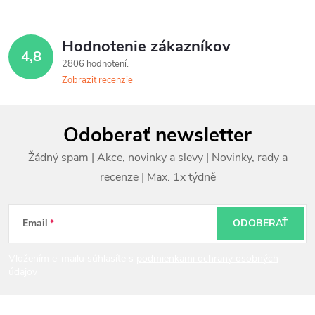
Hodnotenie zákazníkov
4,8
2806 hodnotení
Zobraziť recenzie
Z
Odoberať newsletter
á
p
ä
t
Email
ODOBERAŤ
i
Vložením e-mailu súhlasíte s
podmienkami ochrany osobných
údajov
e