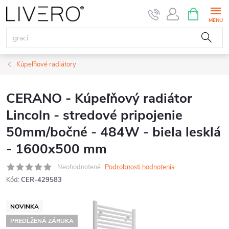
Prejsť
NÁKUPN
KOŠÍK
na
obsah
Kúpeľňové radiátory
CERANO - Kúpeľňový radiátor
Lincoln - stredové pripojenie
50mm/bočné - 484W - biela lesklá
- 1600x500 mm
Neohodnotené
Podrobnosti hodnotenia
Kód:
CER-429583
NOVINKA
PREDĹŽENÁ ZÁRUKA