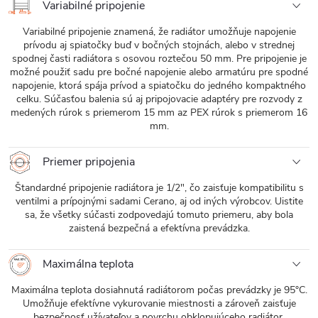
Variabilné pripojenie
Variabilné pripojenie znamená, že radiátor umožňuje napojenie
prívodu aj spiatočky buď v bočných stojnách, alebo v strednej
spodnej časti radiátora s osovou roztečou 50 mm. Pre pripojenie je
možné použiť sadu pre bočné napojenie alebo armatúru pre spodné
napojenie, ktorá spája prívod a spiatočku do jedného kompaktného
celku. Súčasťou balenia sú aj pripojovacie adaptéry pre rozvody z
medených rúrok s priemerom 15 mm az PEX rúrok s priemerom 16
mm.
Priemer pripojenia
Štandardné pripojenie radiátora je 1/2", čo zaisťuje kompatibilitu s
ventilmi a prípojnými sadami Cerano, aj od iných výrobcov. Uistite
sa, že všetky súčasti zodpovedajú tomuto priemeru, aby bola
zaistená bezpečná a efektívna prevádzka.
Maximálna teplota
Maximálna teplota dosiahnutá radiátorom počas prevádzky je 95°C.
Umožňuje efektívne vykurovanie miestnosti a zároveň zaisťuje
bezpečnosť užívateľov a povrchu obklopujúceho radiátor.