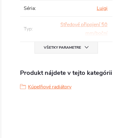
Séria
:
Luigi
Středové připojení 50
Typ
:
mm/boční
VŠETKY PARAMETRE
Produkt nájdete v tejto kategórii
Kúpeľňové radiátory