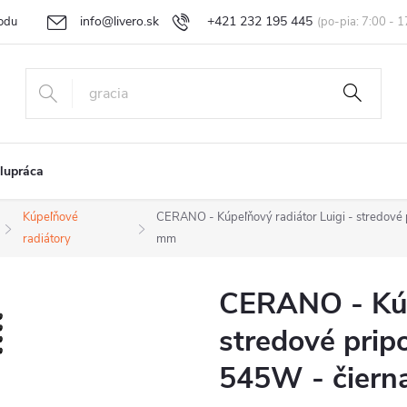
info@livero.sk
+421 232 195 445
odu
Vrátenie tovaru a reklamácia
Obchodné podmienky
Podmi
lupráca
Kúpeľňové
CERANO - Kúpeľňový radiátor Luigi - stredov
radiátory
mm
CERANO - Kúpe
stredové prip
545W - čiern