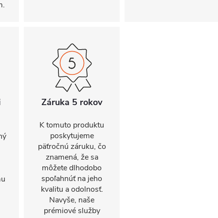
m.
i
Záruka 5 rokov
K tomuto produktu
poskytujeme
ný
päťročnú záruku, čo
znamená, že sa
môžete dlhodobo
spoľahnúť na jeho
mu
kvalitu a odolnosť.
Navyše, naše
prémiové služby