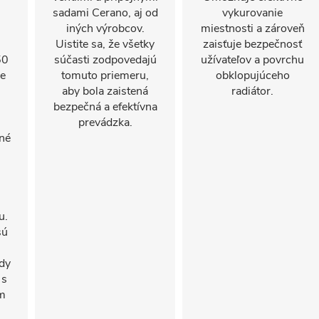
sadami Cerano, aj od
vykurovanie
iných výrobcov.
miestnosti a zároveň
Uistite sa, že všetky
zaisťuje bezpečnosť
50
súčasti zodpovedajú
užívateľov a povrchu
ie
tomuto priemeru,
obklopujúceho
aby bola zaistená
radiátor.
bezpečná a efektívna
prevádzka.
né
u.
sú
ody
 s
m