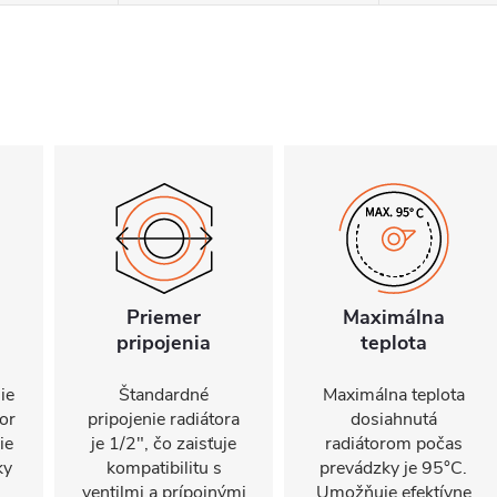
Priemer
Maximálna
pripojenia
teplota
ie
Štandardné
Maximálna teplota
or
pripojenie radiátora
dosiahnutá
ie
je 1/2", čo zaisťuje
radiátorom počas
ky
kompatibilitu s
prevádzky je 95°C.
ventilmi a prípojnými
Umožňuje efektívne