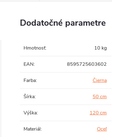
Dodatočné parametre
Hmotnosť
:
10 kg
EAN
:
8595725603602
Farba
:
Čierna
Šírka
:
50 cm
Výška
:
120 cm
Materiál
:
Oceľ