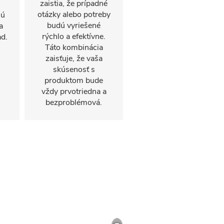
zaistia, že prípadné
otázky alebo potreby
hú
budú vyriešené
a
rýchlo a efektívne.
d.
Táto kombinácia
zaisťuje, že vaša
skúsenosť s
produktom bude
vždy prvotriedna a
bezproblémová.