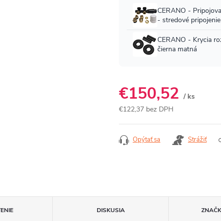
€150,52
/ ks
€122,37 bez DPH
Jednotková
cena:
Opýtať sa
Strážiť
ENIE
DISKUSIA
ZNAČ