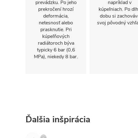
prevádzku. Po jeho
napríklad v
prekročení hrozí
kúpeľniach. Po dl
deformácia,
dobu si zachováv
netesnosť alebo
svoj pôvodný vzhľa
prasknutie. Pri
kúpeľňových
radiátoroch býva
typicky 6 bar (0,6
MPa), niekedy 8 bar.
Ďalšia inšpirácia