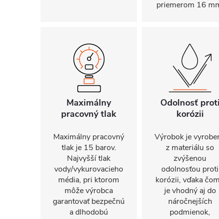
priemerom 16 m
Maximálny
Odolnosť prot
pracovný tlak
korózii
Maximálny pracovný
Výrobok je vyrobe
tlak je 15 barov.
z materiálu so
Najvyšší tlak
zvýšenou
vody/vykurovacieho
odolnosťou proti
média, pri ktorom
korózii, vďaka čo
môže výrobca
je vhodný aj do
garantovať bezpečnú
náročnejších
a dlhodobú
podmienok,