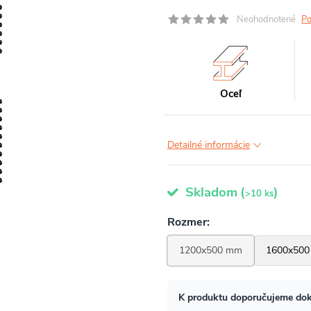
Neohodnotené
Po
Oceľ
Detailné informácie
Skladom
(
)
>10 ks