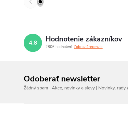
Hodnotenie zákazníkov
4,8
2806 hodnotení
Zobraziť recenzie
Odoberať newsletter
Z
á