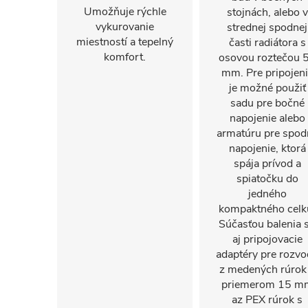
Umožňuje rýchle
stojnách, alebo v
vykurovanie
strednej spodnej
miestností a tepelný
časti radiátora s
komfort.
osovou roztečou 
mm. Pre pripojen
je možné použiť
sadu pre bočné
napojenie alebo
armatúru pre spod
napojenie, ktorá
spája prívod a
spiatočku do
jedného
kompaktného celk
Súčasťou balenia 
aj pripojovacie
adaptéry pre rozv
z medených rúrok
priemerom 15 m
az PEX rúrok s