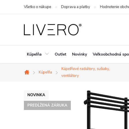
Prejsť
Všetko o nákupe
Doprava a platby
Hodnotenie obch
na
obsah
Kúpeľňa
Outlet
Novinky
Veľkoobchodná spo
Kúpeľňové radiátory, sušiaky,
Kúpeľňa
Domov
ventilátory
NOVINKA
PREDĹŽENÁ ZÁRUKA