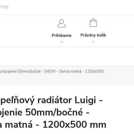
enky ochrany osobných údajov
Informácie o objednávke
NÁKUPNÝ
KOŠÍK
Prázdny košík
Prihlásenie
é pripojenie 50mm/bočné - 545W - čierna matná - 1200x500
ľňový radiátor Luigi -
ojenie 50mm/bočné -
a matná - 1200x500 mm