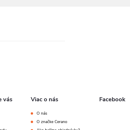
e vás
Viac o nás
Facebook
O nás
O značke Cerano