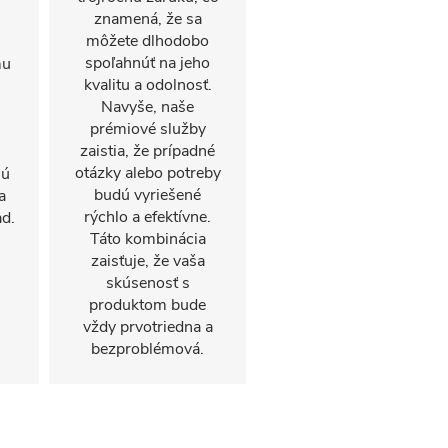
znamená, že sa
môžete dlhodobo
spoľahnúť na jeho
mu
kvalitu a odolnosť.
Navyše, naše
prémiové služby
zaistia, že prípadné
otázky alebo potreby
hú
budú vyriešené
a
rýchlo a efektívne.
d.
Táto kombinácia
zaisťuje, že vaša
skúsenosť s
produktom bude
vždy prvotriedna a
bezproblémová.