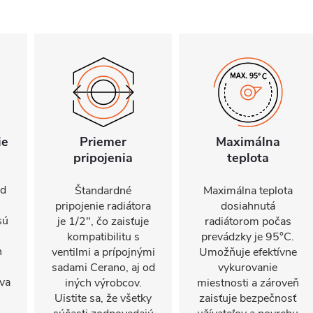
ie
Priemer
Maximálna
pripojenia
teplota
od
Štandardné
Maximálna teplota
pripojenie radiátora
dosiahnutá
sú
je 1/2", čo zaisťuje
radiátorom počas
kompatibilitu s
prevádzky je 95°C.
h
ventilmi a prípojnými
Umožňuje efektívne
sadami Cerano, aj od
vykurovanie
íva
iných výrobcov.
miestnosti a zároveň
Uistite sa, že všetky
zaisťuje bezpečnosť