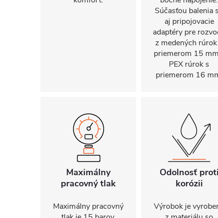
komfort.
bočné napojenie.
Súčasťou balenia 
aj pripojovacie
adaptéry pre rozv
z medených rúrok
priemerom 15 mm
PEX rúrok s
priemerom 16 m
Maximálny
Odolnosť prot
pracovný tlak
korózii
Maximálny pracovný
Výrobok je vyrobe
tlak je 15 barov.
z materiálu so