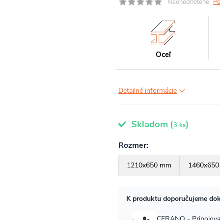
Neohodnotené
Po
Oceľ
Detailné informácie
Skladom
(
)
3 ks