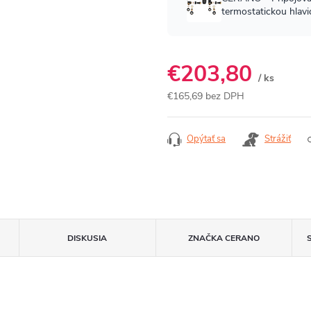
€203,80
/ ks
€165,69 bez DPH
Jednotková
cena:
Opýtať sa
Strážiť
DISKUSIA
ZNAČKA
CERANO