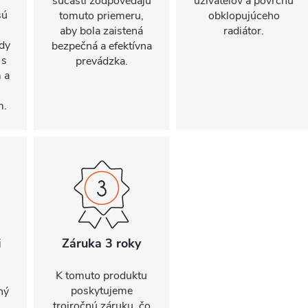
súčasti zodpovedajú
užívateľov a povrchu
sú
tomuto priemeru,
obklopujúceho
aby bola zaistená
radiátor.
ody
bezpečná a efektívna
 s
prevádzka.
 a
m.
i
Záruka 3 roky
K tomuto produktu
poskytujeme
ný
trojročnú záruku, čo