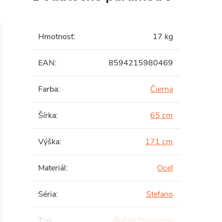
Hmotnosť
:
17 kg
EAN
:
8594215980469
Farba
:
Čierna
Šírka
:
65 cm
Výška
:
171 cm
Materiál
:
Oceľ
Séria
:
Stefano
Typ
:
Bočné Pripojenie