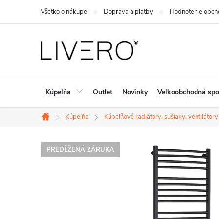
Prejsť
Všetko o nákupe
Doprava a platby
Hodnotenie obch
na
obsah
Kúpeľňa
Outlet
Novinky
Veľkoobchodná spo
Kúpeľňa
Kúpeľňové radiátory, sušiaky, ventilátory
Domov
PREDĹŽENÁ ZÁRUKA