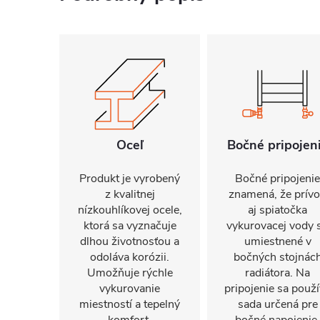
Oceľ
Bočné pripojen
Produkt je vyrobený
Bočné pripojenie
z kvalitnej
znamená, že prív
nízkouhlíkovej ocele,
aj spiatočka
ktorá sa vyznačuje
vykurovacej vody 
dlhou životnosťou a
umiestnené v
odoláva korózii.
bočných stojnác
Umožňuje rýchle
radiátora. Na
vykurovanie
pripojenie sa použ
miestností a tepelný
sada určená pre