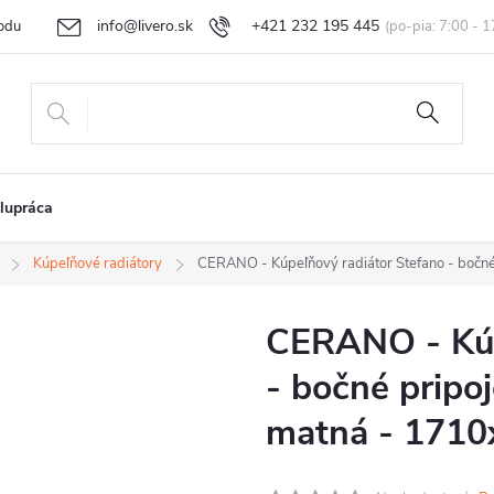
info@livero.sk
+421 232 195 445
odu
Vrátenie tovaru a reklamácia
Obchodné podmienky
Podmi
lupráca
Kúpeľňové radiátory
CERANO - Kúpeľňový radiátor Stefano - bočn
CERANO - Kúp
- bočné pripo
matná - 171