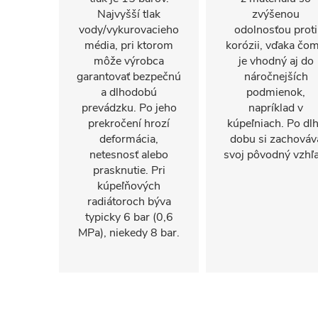
Najvyšší tlak
zvýšenou
vody/vykurovacieho
odolnosťou proti
média, pri ktorom
korózii, vďaka čo
môže výrobca
je vhodný aj do
garantovať bezpečnú
náročnejších
a dlhodobú
podmienok,
prevádzku. Po jeho
napríklad v
prekročení hrozí
kúpeľniach. Po dl
deformácia,
dobu si zachováv
netesnosť alebo
svoj pôvodný vzhľa
prasknutie. Pri
kúpeľňových
radiátoroch býva
typicky 6 bar (0,6
MPa), niekedy 8 bar.