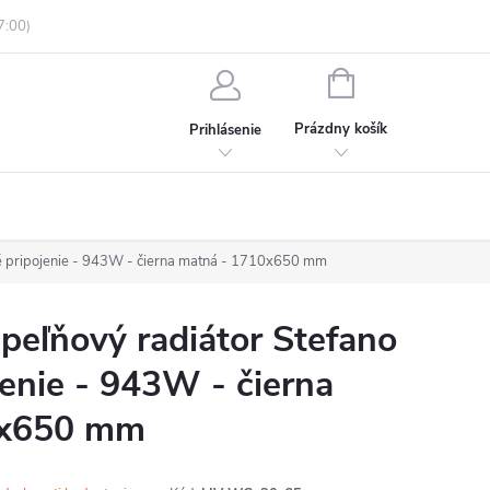
enky ochrany osobných údajov
Informácie o objednávke
NÁKUPNÝ
KOŠÍK
Prázdny košík
Prihlásenie
é pripojenie - 943W - čierna matná - 1710x650 mm
eľňový radiátor Stefano
jenie - 943W - čierna
0x650 mm