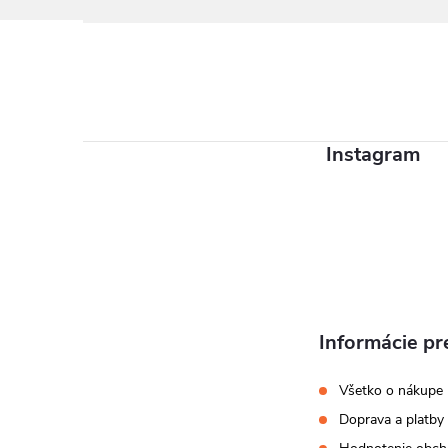
Z
á
p
ä
Instagram
t
i
e
Informácie pr
Všetko o nákupe
Doprava a platby