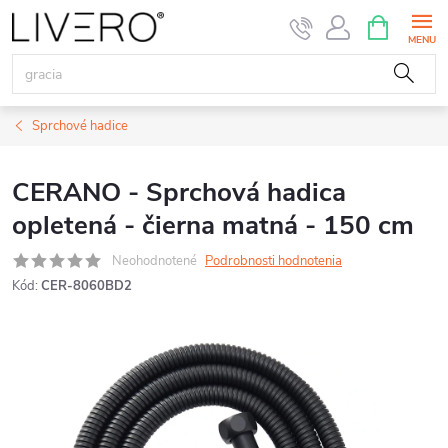
Prejsť
NÁKUPN
KOŠÍK
na
obsah
Sprchové hadice
CERANO - Sprchová hadica
opletená - čierna matná - 150 cm
Neohodnotené
Podrobnosti hodnotenia
Kód:
CER-8060BD2