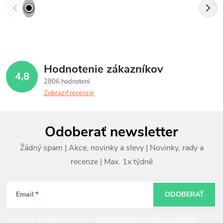
Hodnotenie zákazníkov
4,8
2806 hodnotení
Zobraziť recenzie
Z
Odoberať newsletter
á
p
ä
t
Email
ODOBERAŤ
i
Vložením e-mailu súhlasíte s
podmienkami ochrany osobných