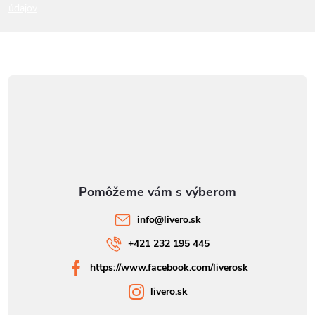
údajov
e
info
@
livero.sk
+421 232 195 445
https://www.facebook.com/liverosk
livero.sk