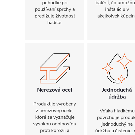
pohodlie pri
batérií, čo umožňu
používaní sprchy a
inštaláciu v
predlžuje životnosť
akejkoľvek kúpeľni
hadice.
Nerezová oceľ
Jednoduchá
údržba
Produkt je vyrobený
z nerezovej ocele,
Vďaka hladkému
ktorá sa vyznačuje
povrchu je produk
vysokou odolnosťou
jednoduchý na
proti korózii a
údržbu a čistenie, 