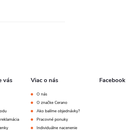
e vás
Viac o nás
Facebook
O nás
O značke Cerano
hodu
Ako balíme objednávky?
 reklamácia
Pracovné ponuky
enky
Individuálne nacenenie