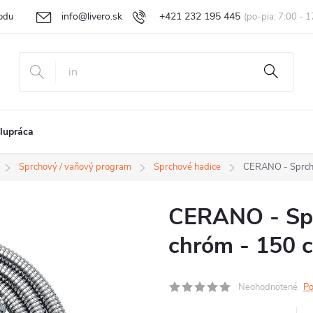
info@livero.sk
+421 232 195 445
odu
Vrátenie tovaru a reklamácia
Obchodné podmienky
Podmi
lupráca
Sprchový / vaňový program
Sprchové hadice
CERANO - Sprcho
CERANO - Spr
chróm - 150 
Neohodnotené
Po