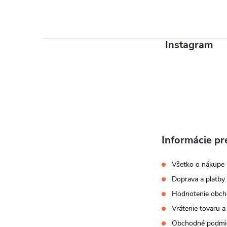
á
p
ä
Instagram
t
i
e
Informácie pr
Všetko o nákupe
Doprava a platby
Hodnotenie obc
Vrátenie tovaru a
Obchodné podmi