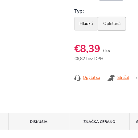
€8,39
/ ks
€6,82 bez DPH
Jednotková
cena:
Opýtať sa
Strážiť
DISKUSIA
ZNAČKA
CERANO