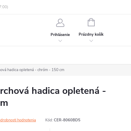
enky ochrany osobných údajov
Informácie o objednávke
NÁKUPNÝ
KOŠÍK
Prázdny košík
Prihlásenie
vá hadica opletená - chróm - 150 cm
chová hadica opletená -
cm
drobnosti hodnotenia
Kód:
CER-8060BD5