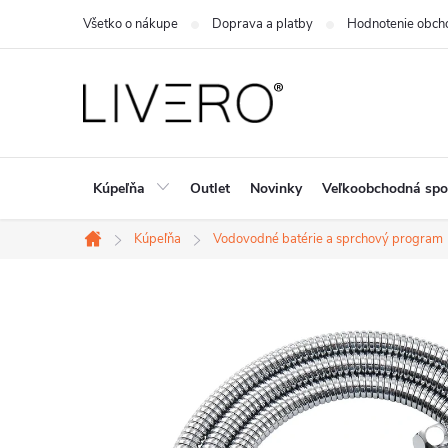
Prejsť
Všetko o nákupe
Doprava a platby
Hodnotenie obch
na
obsah
Kúpeľňa
Outlet
Novinky
Veľkoobchodná spo
Kúpeľňa
Vodovodné batérie a sprchový program
Domov