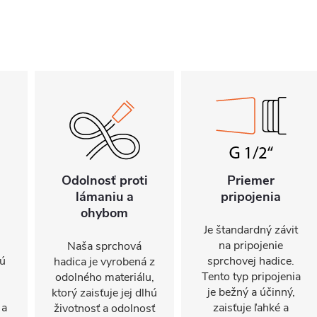
Odolnosť proti
Priemer
lámaniu a
pripojenia
ohybom
Je štandardný závit
na pripojenie
Naša sprchová
sú
sprchovej hadice.
hadica je vyrobená z
Tento typ pripojenia
odolného materiálu,
je bežný a účinný,
ktorý zaisťuje jej dlhú
 a
zaisťuje ľahké a
životnosť a odolnosť