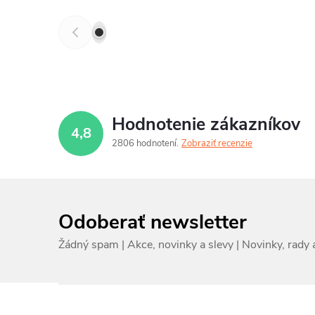
Hodnotenie zákazníkov
4,8
2806 hodnotení
Zobraziť recenzie
Odoberať newsletter
Z