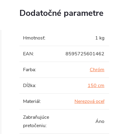
Dodatočné parametre
Hmotnosť
:
1 kg
EAN
:
8595725601462
Farba
:
Chróm
Dĺžka
:
150 cm
Materiál
:
Nerezová oceľ
Zabraňujúce
Áno
pretočeniu
: