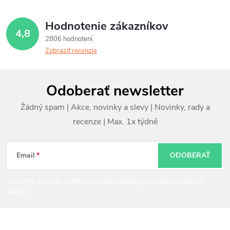
Hodnotenie zákazníkov
4,8
2806 hodnotení
Zobraziť recenzie
Z
Odoberať newsletter
á
p
ä
t
Email
ODOBERAŤ
i
Vložením e-mailu súhlasíte s
podmienkami ochrany osobných
údajov
e