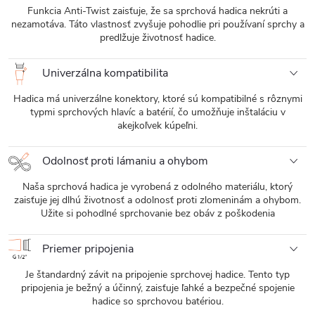
Funkcia Anti-Twist zaisťuje, že sa sprchová hadica nekrúti a
nezamotáva. Táto vlastnosť zvyšuje pohodlie pri používaní sprchy a
predlžuje životnosť hadice.
Univerzálna kompatibilita
Hadica má univerzálne konektory, ktoré sú kompatibilné s rôznymi
typmi sprchových hlavíc a batérií, čo umožňuje inštaláciu v
akejkoľvek kúpeľni.
Odolnosť proti lámaniu a ohybom
Naša sprchová hadica je vyrobená z odolného materiálu, ktorý
zaisťuje jej dlhú životnosť a odolnosť proti zlomeninám a ohybom.
Užite si pohodlné sprchovanie bez obáv z poškodenia
Priemer pripojenia
Je štandardný závit na pripojenie sprchovej hadice. Tento typ
pripojenia je bežný a účinný, zaisťuje ľahké a bezpečné spojenie
hadice so sprchovou batériou.