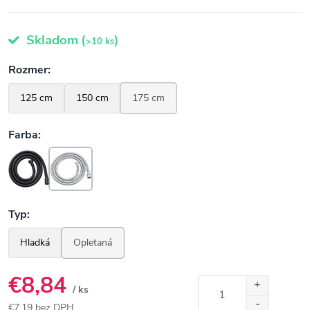
Skladom
(
)
>10 ks
€8,84
/ ks
€7,19 bez DPH