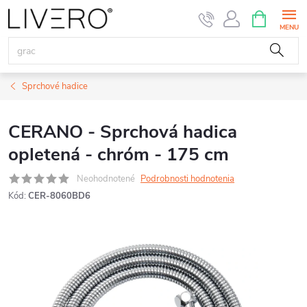
Prejsť
NÁKUPN
KOŠÍK
na
obsah
Sprchové hadice
CERANO - Sprchová hadica
opletená - chróm - 175 cm
Neohodnotené
Podrobnosti hodnotenia
Kód:
CER-8060BD6