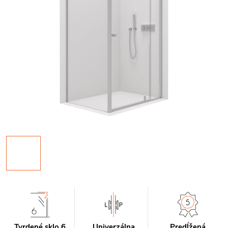
Tvrdené sklo 6
Univerzálna
Predĺžená