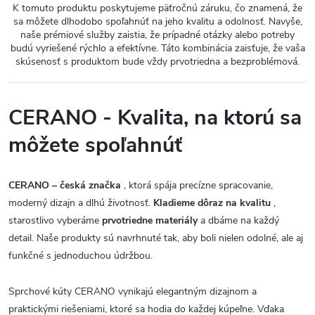
K tomuto produktu poskytujeme päťročnú záruku, čo znamená, že
sa môžete dlhodobo spoľahnúť na jeho kvalitu a odolnosť. Navyše,
naše prémiové služby zaistia, že prípadné otázky alebo potreby
budú vyriešené rýchlo a efektívne. Táto kombinácia zaisťuje, že vaša
skúsenosť s produktom bude vždy prvotriedna a bezproblémová.
CERANO - Kvalita, na ktorú sa
môžete spoľahnúť
CERANO – česká značka
, ktorá spája precízne spracovanie,
moderný dizajn a dlhú životnosť.
Kladieme dôraz na kvalitu
,
starostlivo vyberáme
prvotriedne materiály
a dbáme na každý
detail. Naše produkty sú navrhnuté tak, aby boli nielen odolné, ale aj
funkčné s jednoduchou údržbou.
Sprchové kúty CERANO vynikajú elegantným dizajnom a
praktickými riešeniami, ktoré sa hodia do každej kúpeľne. Vďaka