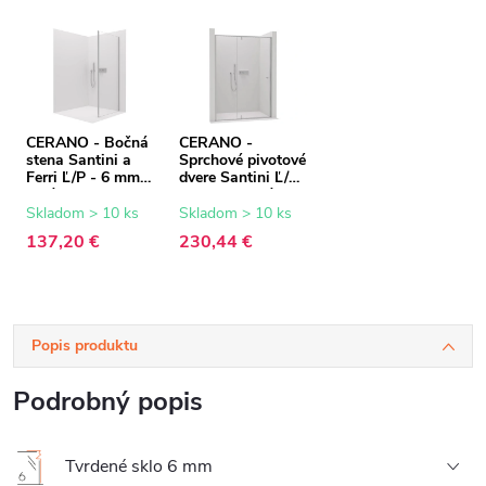
CERANO - Bočná
CERANO -
stena Santini a
Sprchové pivotové
Ferri Ľ/P - 6 mm -
dvere Santini Ľ/P
chróm,
- 6 mm - chróm,
transparentné
transparentné
Skladom > 10 ks
Skladom > 10 ks
sklo - 100x195
sklo - 120x195
137,20 €
230,44 €
cm
cm
Popis produktu
Podrobný popis
Tvrdené sklo 6 mm