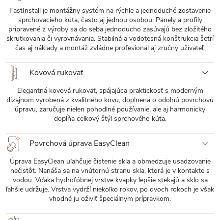
FastInstall je montážny systém na rýchle a jednoduché zostavenie
sprchovacieho kúta, často aj jednou osobou. Panely a profily
pripravené z výroby sa do seba jednoducho zasúvajú bez zložitého
skrutkovania či vyrovnávania. Stabilná a vodotesná konštrukcia šetrí
čas aj náklady a montáž zvládne profesionál aj zručný užívateľ.
Kovová rukoväť
Elegantná kovová rukoväť, spájajúca praktickosť s moderným
dizajnom vyrobená z kvalitného kovu, doplnená o odolnú povrchovú
úpravu, zaručuje nielen pohodlné používanie, ale aj harmonicky
dopĺňa celkový štýl sprchového kúta.
Povrchová úprava EasyClean
Úprava EasyClean uľahčuje čistenie skla a obmedzuje usadzovanie
nečistôt. Nanáša sa na vnútornú stranu skla, ktorá je v kontakte s
vodou. Vďaka hydrofóbnej vrstve kvapky lepšie stekajú a sklo sa
ľahšie udržuje. Vrstva vydrží niekoľko rokov, po dvoch rokoch je však
vhodné ju oživiť špeciálnym prípravkom.