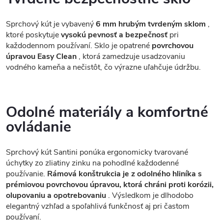
Sprchový kút je vybavený
6 mm hrubým tvrdeným sklom
,
ktoré poskytuje
vysokú pevnosť a bezpečnosť
pri
každodennom používaní. Sklo je opatrené
povrchovou
úpravou Easy Clean
, ktorá zamedzuje usadzovaniu
vodného kameňa a nečistôt, čo výrazne uľahčuje údržbu.
Odolné materiály a komfortné
ovládanie
Sprchový kút Santini ponúka ergonomicky tvarované
úchytky zo zliatiny zinku na pohodlné každodenné
používanie.
Rámová konštrukcia je z odolného hliníka s
prémiovou povrchovou úpravou, ktorá chráni proti korózii,
olupovaniu a opotrebovaniu
. Výsledkom je dlhodobo
elegantný vzhľad a spoľahlivá funkčnosť aj pri častom
používaní.