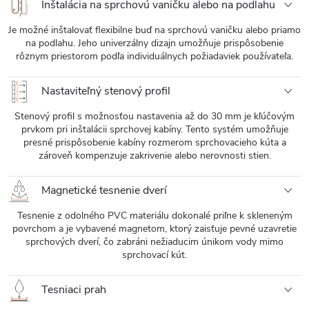
Inštalácia na sprchovú vaničku alebo na podlahu
Je možné inštalovať flexibilne buď na sprchovú vaničku alebo priamo
na podlahu. Jeho univerzálny dizajn umožňuje prispôsobenie
rôznym priestorom podľa individuálnych požiadaviek používateľa.
Nastaviteľný stenový profil
Stenový profil s možnosťou nastavenia až do 30 mm je kľúčovým
prvkom pri inštalácii sprchovej kabíny. Tento systém umožňuje
presné prispôsobenie kabíny rozmerom sprchovacieho kúta a
zároveň kompenzuje zakrivenie alebo nerovnosti stien.
Magnetické tesnenie dverí
Tesnenie z odolného PVC materiálu dokonalé priľne k skleneným
povrchom a je vybavené magnetom, ktorý zaisťuje pevné uzavretie
sprchových dverí, čo zabráni nežiaducim únikom vody mimo
sprchovací kút.
Tesniaci prah