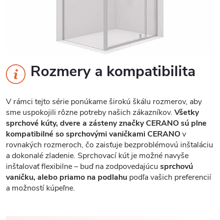
Rozmery a kompatibilita
V rámci tejto série ponúkame širokú škálu rozmerov, aby
sme uspokojili rôzne potreby našich zákazníkov.
Všetky
sprchové kúty, dvere a zásteny značky CERANO sú plne
kompatibilné so sprchovými vaničkami CERANO
v
rovnakých rozmeroch, čo zaisťuje bezproblémovú inštaláciu
a dokonalé zladenie. Sprchovací kút je možné navyše
inštalovať flexibilne – buď na zodpovedajúcu
sprchovú
vaničku, alebo priamo na podlahu
podľa vašich preferencií
a možností kúpeľne.