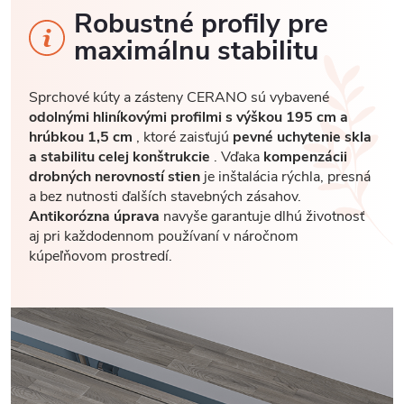
Robustné profily pre
maximálnu stabilitu
Sprchové kúty a zásteny CERANO sú vybavené
odolnými hliníkovými profilmi s výškou 195 cm a
hrúbkou 1,5 cm
, ktoré zaisťujú
pevné uchytenie skla
a stabilitu celej konštrukcie
. Vďaka
kompenzácii
drobných nerovností stien
je inštalácia rýchla, presná
a bez nutnosti ďalších stavebných zásahov.
Antikorózna úprava
navyše garantuje dlhú životnosť
aj pri každodennom používaní v náročnom
kúpeľňovom prostredí.