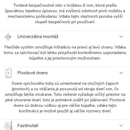
Tvrdené bezpečnostné sklo s hrúbkou 6 mm, ktoré prešlo
špeciálnou tepelnou úpravou, má zvýšenú odolnosť proti rozbitiu a
mechanickému poškodeniu. Vďaka tejto vlastnosti ponúka vyšší
stupeň bezpečnosti pri používaní.
Univerzálna montáž
FlexSide systém umožňuje inštaláciu na pravú aj ľavú stranu. Vďaka
tomu sa sprchovací kút ľahko prispôsobí konkrétnemu usporiadaniu
kúpeľne a jej priestorovým možnostiam.
Pivotové dvere
Dvere sprchového kúta sú umiestnené na otočných čapoch
(pivotoch) a os otáčania je posunutá od okraja dverí von, čo
umožňuje ľahšie otváranie. Toto riešenie vyžaduje určitý priestor na
plné otvorenie dverí, toto je potrebné zvážiť pri plánovaní. Pivotové
dvere sú dobrou voľbou aj pre väčšie kúpeľne, vďaka tejto
konštrukcii je možné použiť aj väčšie rozmery dverí.
FastInstall