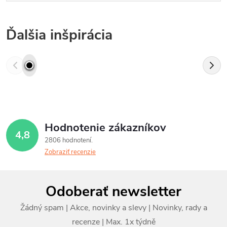
Ďalšia inšpirácia
Hodnotenie zákazníkov
4,8
2806 hodnotení
Zobraziť recenzie
Z
Odoberať newsletter
á
p