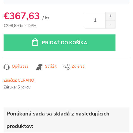
€367,63
/ ks
€298,89 bez DPH
Jednotková
cena:
PRIDAŤ DO KOŠÍKA
Opýtať sa
Strážiť
Zdieľať
Značka:
CERANO
Záruka
:
5 rokov
Ponúkaná sada sa skladá z nasledujúcich
produktov: