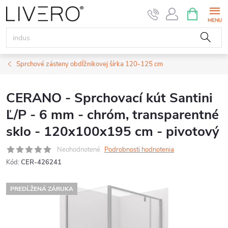
Prejsť
NÁKUPN
KOŠÍK
na
obsah
Sprchové zásteny obdĺžnikovej šírka 120-125 cm
CERANO - Sprchovací kút Santini
Ľ/P - 6 mm - chróm, transparentné
sklo - 120x100x195 cm - pivotový
Neohodnotené
Podrobnosti hodnotenia
Kód:
CER-426241
PREDĹŽENÁ ZÁRUKA