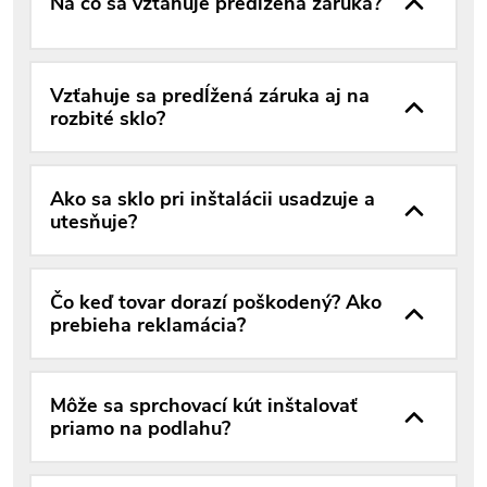
Na čo sa vzťahuje predĺžená záruka?
Vzťahuje sa predĺžená záruka aj na
rozbité sklo?
Ako sa sklo pri inštalácii usadzuje a
utesňuje?
Čo keď tovar dorazí poškodený? Ako
prebieha reklamácia?
Môže sa sprchovací kút inštalovať
priamo na podlahu?