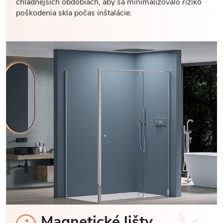
chladnejších obdobiach, aby sa minimalizovalo riziko
poškodenia skla počas inštalácie.
Magnetické lišty