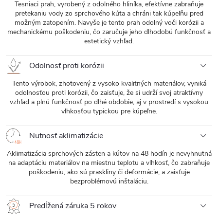
Tesniaci prah, vyrobený z odolného hliníka, efektívne zabraňuje
pretekaniu vody zo sprchového kúta a chráni tak kúpeľňu pred
možným zatopením. Navyše je tento prah odolný voči korózii a
mechanickému poškodeniu, čo zaručuje jeho dlhodobú funkčnosť a
estetický vzhľad.
Odolnosť proti korózii
Tento výrobok, zhotovený z vysoko kvalitných materiálov, vyniká
odolnosťou proti korózii, čo zaisťuje, že si udrží svoj atraktívny
vzhľad a plnú funkčnosť po dlhé obdobie, aj v prostredí s vysokou
vlhkosťou typickou pre kúpeľne.
Nutnosť aklimatizácie
Aklimatizácia sprchových zásten a kútov na 48 hodín je nevyhnutná
na adaptáciu materiálov na miestnu teplotu a vlhkosť, čo zabraňuje
poškodeniu, ako sú praskliny či deformácie, a zaisťuje
bezproblémovú inštaláciu.
Predĺžená záruka 5 rokov