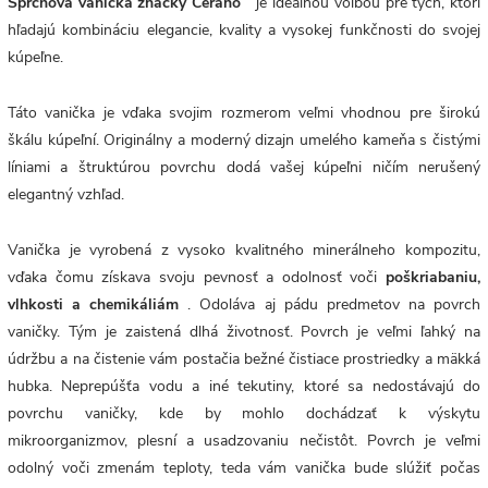
Sprchová vanička značky Cerano
je ideálnou voľbou pre tých, ktorí
hľadajú kombináciu elegancie, kvality a vysokej funkčnosti do svojej
kúpeľne.
Táto vanička je vďaka svojim rozmerom veľmi vhodnou pre širokú
škálu kúpeľní. Originálny a moderný dizajn umelého kameňa s čistými
líniami a štruktúrou povrchu dodá vašej kúpeľni ničím nerušený
elegantný vzhľad.
Vanička je vyrobená z vysoko kvalitného minerálneho kompozitu,
vďaka čomu získava svoju pevnosť a odolnosť voči
poškriabaniu,
vlhkosti a chemikáliám
. Odoláva aj pádu predmetov na povrch
vaničky. Tým je zaistená dlhá životnosť. Povrch
je veľmi ľahký na
údržbu a na čistenie vám postačia bežné čistiace prostriedky a mäkká
hubka. Neprepúšťa vodu a iné tekutiny, ktoré sa nedostávajú do
povrchu vaničky, kde by mohlo dochádzať k výskytu
mikroorganizmov, plesní a usadzovaniu nečistôt. Povrch je veľmi
odolný voči zmenám teploty, teda vám vanička bude slúžiť počas