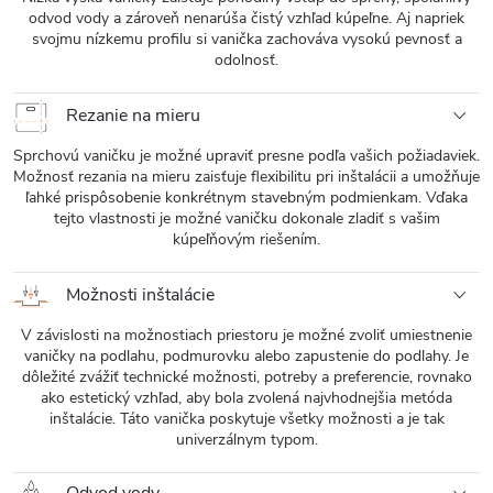
odvod vody a zároveň nenarúša čistý vzhľad kúpeľne. Aj napriek
svojmu nízkemu profilu si vanička zachováva vysokú pevnosť a
odolnosť.
Rezanie na mieru
Sprchovú vaničku je možné upraviť presne podľa vašich požiadaviek.
Možnosť rezania na mieru zaisťuje flexibilitu pri inštalácii a umožňuje
ľahké prispôsobenie konkrétnym stavebným podmienkam. Vďaka
tejto vlastnosti je možné vaničku dokonale zladiť s vašim
kúpeľňovým riešením.
Možnosti inštalácie
V závislosti na možnostiach priestoru je možné zvoliť umiestnenie
vaničky na podlahu, podmurovku alebo zapustenie do podlahy. Je
dôležité zvážiť technické možnosti, potreby a preferencie, rovnako
ako estetický vzhľad, aby bola zvolená najvhodnejšia metóda
inštalácie. Táto vanička poskytuje všetky možnosti a je tak
univerzálnym typom.