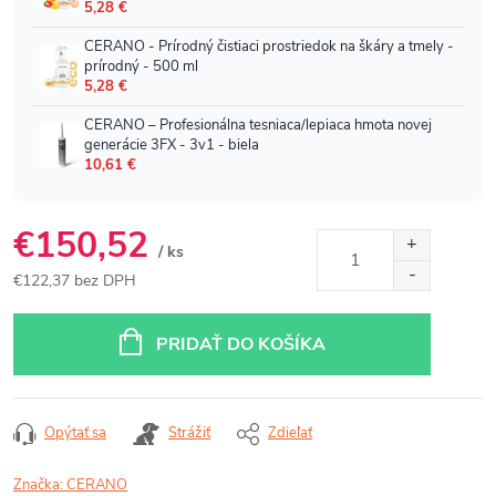
€150,52
/ ks
€122,37 bez DPH
Jednotková
cena:
PRIDAŤ DO KOŠÍKA
Opýtať sa
Strážiť
Zdieľať
Značka:
CERANO