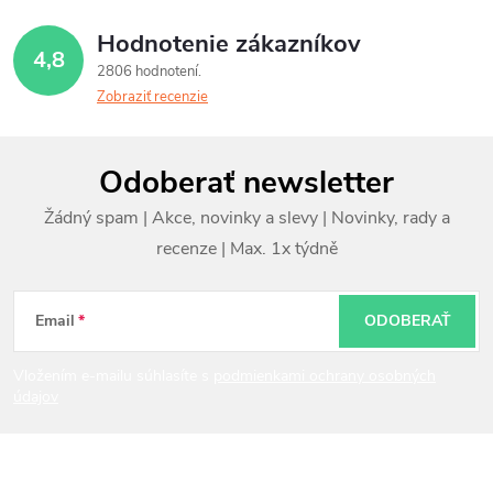
Hodnotenie zákazníkov
4,8
2806 hodnotení
Zobraziť recenzie
Z
Odoberať newsletter
á
p
ä
t
Email
ODOBERAŤ
i
Vložením e-mailu súhlasíte s
podmienkami ochrany osobných
údajov
e