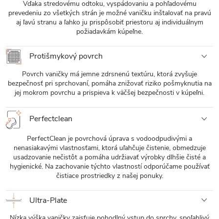
Vďaka stredovému odtoku, vyspádovaniu a pohľadovému
prevedeniu zo všetkých strán je možné vaničku inštalovať na pravú
aj ľavú stranu a ľahko ju prispôsobiť priestoru aj individuálnym
požiadavkám kúpeľne.
Protišmykový povrch
Povrch vaničky má jemne zdrsnenú textúru, ktorá zvyšuje
bezpečnosť pri sprchovaní, pomáha znižovať riziko pošmyknutia na
jej mokrom povrchu a prispieva k väčšej bezpečnosti v kúpeľni.
Perfectclean
PerfectClean je povrchová úprava s vodoodpudivými a
nenasiakavými vlastnosťami, ktorá uľahčuje čistenie, obmedzuje
usadzovanie nečistôt a pomáha udržiavať výrobky dlhšie čisté a
hygienické. Na zachovanie týchto vlastností odporúčame používať
čistiace prostriedky z našej ponuky.
Ultra-Plate
Nízka výška vaničky zaisťuje pohodlný vstup do sprchy, spoľahlivý