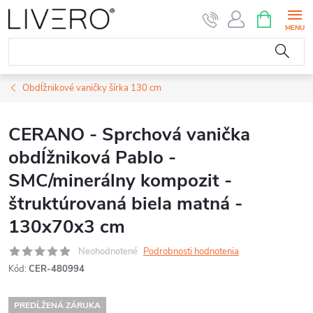
Prejsť
NÁKUPN
KOŠÍK
na
obsah
Obdĺžnikové vaničky šírka 130 cm
CERANO - Sprchová vanička
obdĺžniková Pablo -
SMC/minerálny kompozit -
štruktúrovaná biela matná -
130x70x3 cm
Neohodnotené
Podrobnosti hodnotenia
Kód:
CER-480994
PREDĹŽENÁ ZÁRUKA