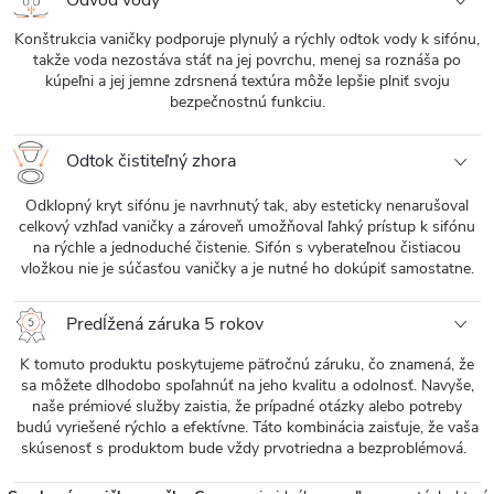
Odvod vody
Konštrukcia vaničky podporuje plynulý a rýchly odtok vody k sifónu,
takže voda nezostáva stáť na jej povrchu, menej sa roznáša po
kúpeľni a jej jemne zdrsnená textúra môže lepšie plniť svoju
bezpečnostnú funkciu.
Odtok čistiteľný zhora
Odklopný kryt sifónu je navrhnutý tak, aby esteticky nenarušoval
celkový vzhľad vaničky a zároveň umožňoval ľahký prístup k sifónu
na rýchle a jednoduché čistenie. Sifón s vyberateľnou čistiacou
vložkou nie je súčasťou vaničky a je nutné ho dokúpiť samostatne.
Predĺžená záruka 5 rokov
K tomuto produktu poskytujeme päťročnú záruku, čo znamená, že
sa môžete dlhodobo spoľahnúť na jeho kvalitu a odolnosť. Navyše,
naše prémiové služby zaistia, že prípadné otázky alebo potreby
budú vyriešené rýchlo a efektívne. Táto kombinácia zaisťuje, že vaša
skúsenosť s produktom bude vždy prvotriedna a bezproblémová.