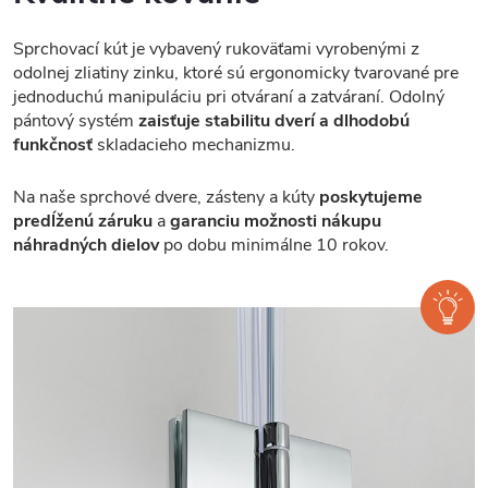
Sprchovací kút je vybavený rukoväťami vyrobenými z
odolnej zliatiny zinku, ktoré sú ergonomicky tvarované pre
jednoduchú manipuláciu pri otváraní a zatváraní. Odolný
pántový systém
zaisťuje stabilitu dverí a dlhodobú
funkčnosť
skladacieho mechanizmu.
Na naše sprchové dvere, zásteny a kúty
poskytujeme
predĺženú záruku
a
garanciu možnosti nákupu
náhradných dielov
po dobu minimálne 10 rokov.