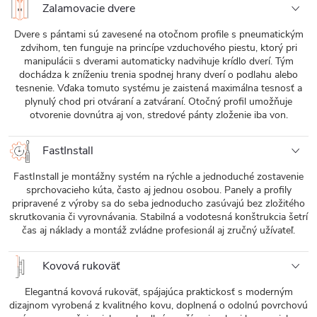
Zalamovacie dvere
Dvere s pántami sú zavesené na otočnom profile s pneumatickým
zdvihom, ten funguje na princípe vzduchového piestu, ktorý pri
manipulácii s dverami automaticky nadvihuje krídlo dverí. Tým
dochádza k zníženiu trenia spodnej hrany dverí o podlahu alebo
tesnenie. Vďaka tomuto systému je zaistená maximálna tesnosť a
plynulý chod pri otváraní a zatváraní. Otočný profil umožňuje
otvorenie dovnútra aj von, stredové pánty zloženie iba von.
FastInstall
FastInstall je montážny systém na rýchle a jednoduché zostavenie
sprchovacieho kúta, často aj jednou osobou. Panely a profily
pripravené z výroby sa do seba jednoducho zasúvajú bez zložitého
skrutkovania či vyrovnávania. Stabilná a vodotesná konštrukcia šetrí
čas aj náklady a montáž zvládne profesionál aj zručný užívateľ.
Kovová rukoväť
Elegantná kovová rukoväť, spájajúca praktickosť s moderným
dizajnom vyrobená z kvalitného kovu, doplnená o odolnú povrchovú