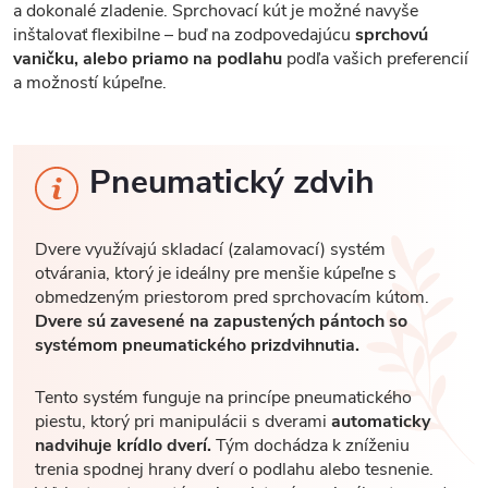
a dokonalé zladenie. Sprchovací kút je možné navyše
inštalovať flexibilne – buď na zodpovedajúcu
sprchovú
vaničku, alebo priamo na podlahu
podľa vašich preferencií
a možností kúpeľne.
Pneumatický zdvih
Dvere využívajú skladací (zalamovací) systém
otvárania, ktorý je ideálny pre menšie kúpeľne s
obmedzeným priestorom pred sprchovacím kútom.
Dvere sú zavesené na zapustených pántoch so
systémom pneumatického prizdvihnutia.
Tento systém funguje na princípe pneumatického
piestu, ktorý pri manipulácii s dverami
automaticky
nadvihuje krídlo dverí.
Tým dochádza k zníženiu
trenia spodnej hrany dverí o podlahu alebo tesnenie.