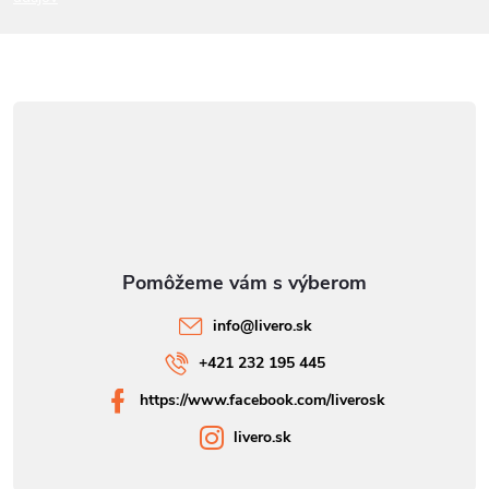
e
info
@
livero.sk
+421 232 195 445
https://www.facebook.com/liverosk
livero.sk