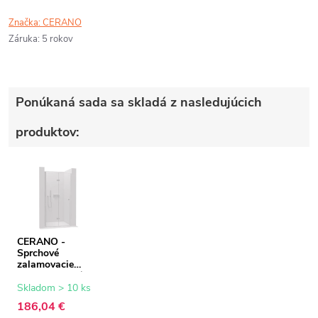
Značka:
CERANO
Záruka
:
5 rokov
Ponúkaná sada sa skladá z nasledujúcich
produktov:
CERANO -
Sprchové
zalamovacie
dvere Volpe L/P -
6 mm - chróm,
Skladom > 10 ks
transparentné
186,04 €
sklo - 70x190 cm