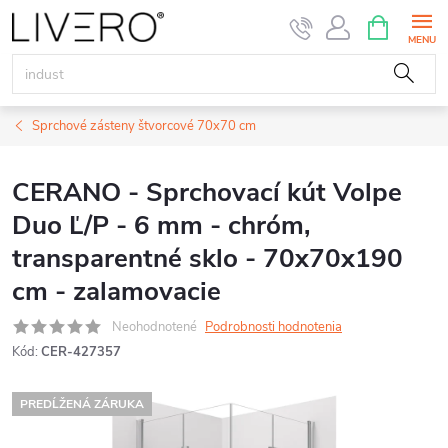
Prejsť
NÁKUPN
KOŠÍK
na
obsah
Sprchové zásteny štvorcové 70x70 cm
CERANO - Sprchovací kút Volpe
Duo Ľ/P - 6 mm - chróm,
transparentné sklo - 70x70x190
cm - zalamovacie
Neohodnotené
Podrobnosti hodnotenia
Kód:
CER-427357
PREDĹŽENÁ ZÁRUKA