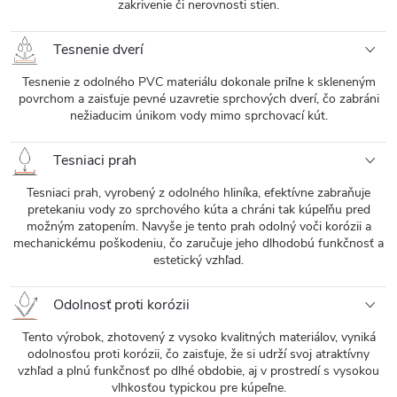
zakrivenie či nerovnosti stien.
Tesnenie dverí
Tesnenie z odolného PVC materiálu dokonale priľne k skleneným
povrchom a zaisťuje pevné uzavretie sprchových dverí, čo zabráni
nežiaducim únikom vody mimo sprchovací kút.
Tesniaci prah
Tesniaci prah, vyrobený z odolného hliníka, efektívne zabraňuje
pretekaniu vody zo sprchového kúta a chráni tak kúpeľňu pred
možným zatopením. Navyše je tento prah odolný voči korózii a
mechanickému poškodeniu, čo zaručuje jeho dlhodobú funkčnosť a
estetický vzhľad.
Odolnosť proti korózii
Tento výrobok, zhotovený z vysoko kvalitných materiálov, vyniká
odolnosťou proti korózii, čo zaisťuje, že si udrží svoj atraktívny
vzhľad a plnú funkčnosť po dlhé obdobie, aj v prostredí s vysokou
vlhkosťou typickou pre kúpeľne.