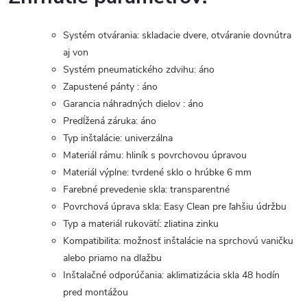
Systém otvárania: skladacie dvere, otváranie dovnútra
aj von
Systém pneumatického zdvihu: áno
Zapustené pánty : áno
Garancia náhradných dielov : áno
Predĺžená záruka: áno
Typ inštalácie: univerzálna
Materiál rámu: hliník s povrchovou úpravou
Materiál výplne: tvrdené sklo o hrúbke 6 mm
Farebné prevedenie skla: transparentné
Povrchová úprava skla: Easy Clean pre ľahšiu údržbu
Typ a materiál rukovätí: zliatina zinku
Kompatibilita: možnosť inštalácie na sprchovú vaničku
alebo priamo na dlažbu
Inštalačné odporúčania: aklimatizácia skla 48 hodín
pred montážou