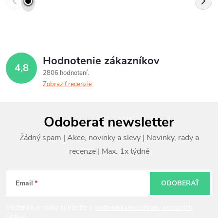
Hodnotenie zákazníkov
4,8
2806 hodnotení
Zobraziť recenzie
Z
Odoberať newsletter
á
p
ä
t
Email
ODOBERAŤ
i
Vložením e-mailu súhlasíte s
podmienkami ochrany osobných
údajov