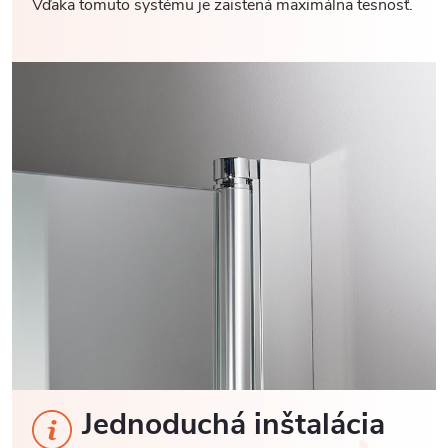
Vďaka tomuto systému je zaistená maximálna tesnosť.
Jednoduchá inštalácia