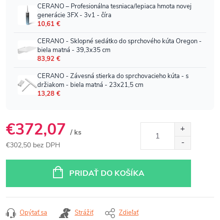
€372,07
/ ks
€302,50 bez DPH
Jednotková
cena:
PRIDAŤ DO KOŠÍKA
Opýtať sa
Strážiť
Zdieľať