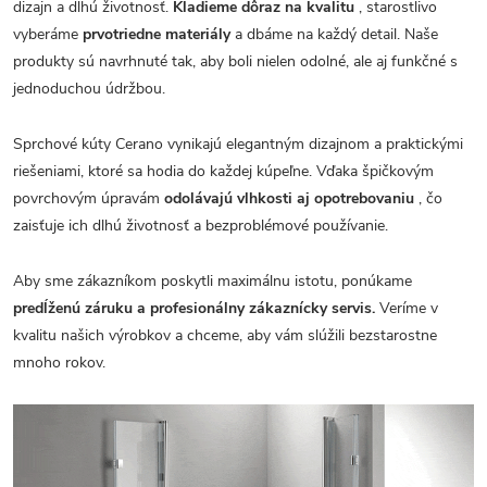
dizajn a dlhú životnosť.
Kladieme dôraz na kvalitu
, starostlivo
vyberáme
prvotriedne materiály
a dbáme na každý detail. Naše
produkty sú navrhnuté tak, aby boli nielen odolné, ale aj funkčné s
jednoduchou údržbou.
Sprchové kúty Cerano vynikajú elegantným dizajnom a praktickými
riešeniami, ktoré sa hodia do každej kúpeľne. Vďaka špičkovým
povrchovým úpravám
odolávajú vlhkosti aj opotrebovaniu
, čo
zaisťuje ich dlhú životnosť a bezproblémové používanie.
Aby sme zákazníkom poskytli maximálnu istotu, ponúkame
predĺženú záruku a profesionálny zákaznícky servis.
Veríme v
kvalitu našich výrobkov a chceme, aby vám slúžili bezstarostne
mnoho rokov.