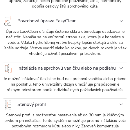
úpravu, zaručuje nielen pohodlné používanie, ale aj harmonicky
dopĺňa celkový štýl sprchového kúta.
Povrchová úprava EasyClean
Úprava EasyClean uľahčuje čistenie skla a obmedzuje usadzovanie
nečistôt. Nanáša sa na vnútornú stranu skla, ktorá je v kontakte s
vodou. Vďaka hydrofóbnej vrstve kvapky lepšie stekajú a sklo sa
ľahšie udržuje. Vrstva vydrží niekoľko rokov, po dvoch rokoch je však
vhodné ju oživiť špeciálnym prípravkom.
Inštalácia na sprchovú vaničku alebo na podlahu
Je možné inštalovať flexibilne buď na sprchovú vaničku alebo priamo
na podlahu. Jeho univerzálny dizajn umožňuje prispôsobenie
rôznym priestorom podľa individuálnych požiadaviek používateľa.
Stenový profil
Stenový profil s možnosťou nastavenia až do 30 mm je kľúčovým
prvkom pri inštalácii. Tento systém umožňuje presnú inštaláciu voči
potrebným rozmerom kútu alebo niky. Zároveň kompenzuje