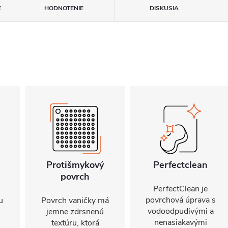
E
HODNOTENIE
DISKUSIA
Protišmykový
Perfectclean
povrch
PerfectClean je
povrchová úprava s
u
Povrch vaničky má
vodoodpudivými a
jemne zdrsnenú
nenasiakavými
textúru, ktorá