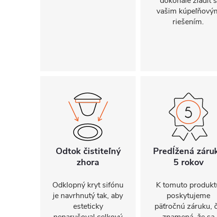
dokonale zladiť s
vašim kúpeľňový
riešením.
Odtok čistiteľný
Predĺžená záru
zhora
5 rokov
Odklopný kryt sifónu
K tomuto produkt
je navrhnutý tak, aby
poskytujeme
esteticky
päťročnú záruku, 