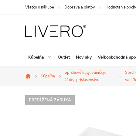
Prejsť
Všetko o nákupe
Doprava a platby
Hodnotenie obch
na
obsah
Kúpeľňa
Outlet
Novinky
Veľkoobchodná spo
Sprchové kúty, vaničky,
Sprch
Kúpeľňa
Domov
žľaby, príslušenstvo
vanič
PREDĹŽENÁ ZÁRUKA