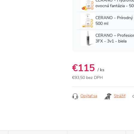
€115
/ ks
€93,50 bez DPH
Jednotková
cena:
Opýtať sa
Strážiť