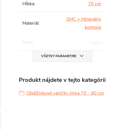
Hĺbka
:
70 cm
SMC + Minerálny
Materiál
:
kompoz
Séria
:
Pablo
VŠETKY PARAMETRE
Produkt nájdete v tejto kategórii
Obdĺžnikové vaničky šírka 70 - 90 cm