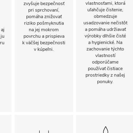
vlastnosťami, ktorá
zvyšuje bezpečnosť
uľahčuje čistenie,
pri sprchovaní,
obmedzuje
pomáha znižovať
usadzovanie nečistôt
riziko pošmyknutia
a pomáha udržiavať
 aj
na jej mokrom
výrobky dlhšie čisté
 ju
povrchu a prispieva
a hygienické. Na
oru
k väčšej bezpečnosti
zachovanie týchto
v kúpeľni.
vlastností
odporúčame
používať čistiace
prostriedky z našej
ponuky.