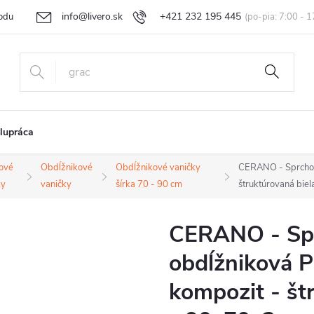
info@livero.sk
+421 232 195 445
odu
Vrátenie tovaru a reklamácia
Obchodné podmienky
Podmi
lupráca
ové
Obdĺžnikové
Obdĺžnikové vaničky
CERANO - Sprchová
ky
vaničky
šírka 70 - 90 cm
štruktúrovaná bie
CERANO - Spr
obdĺžniková P
kompozit - št