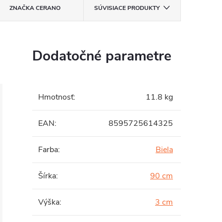
ZNAČKA
CERANO
SÚVISIACE PRODUKTY
Dodatočné parametre
Hmotnosť
:
11.8 kg
EAN
:
8595725614325
Farba
:
Biela
Šírka
:
90 cm
Výška
:
3 cm