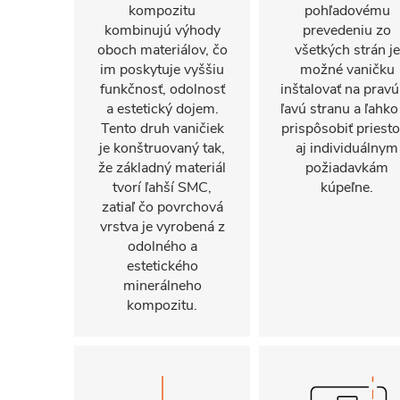
kompozitu
pohľadovému
kombinujú výhody
prevedeniu zo
oboch materiálov, čo
všetkých strán je
im poskytuje vyššiu
možné vaničku
funkčnosť, odolnosť
inštalovať na pravú
a estetický dojem.
ľavú stranu a ľahko
Tento druh vaničiek
prispôsobiť priest
je konštruovaný tak,
aj individuálnym
že základný materiál
požiadavkám
tvorí ľahší SMC,
kúpeľne.
zatiaľ čo povrchová
vrstva je vyrobená z
odolného a
estetického
minerálneho
kompozitu.