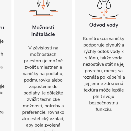
Odvod vody
ru
Možnosti
inštalácie
Konštrukcia vaničky
je
podporuje plynulý a
V závislosti na
rýchly odtok vody k
ch
možnostiach
sifónu, takže voda
priestoru je možné
nezostáva stáť na jej
na
zvoliť umiestnenie
povrchu, menej sa
vaničky na podlahu,
roznáša po kúpeľni a
podmurovku alebo
jej jemne zdrsnená
uje
zapustenie do
textúra môže lepšie
ie
podlahy. Je dôležité
plniť svoju
zvážiť technické
bezpečnostnú
možnosti, potreby a
funkciu.
ka
preferencie, rovnako
ako estetický vzhľad,
aby bola zvolená