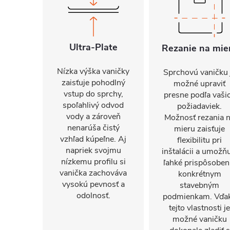
Ultra-Plate
Rezanie na mie
Nízka výška vaničky
Sprchovú vaničku 
zaisťuje pohodlný
možné upraviť
vstup do sprchy,
presne podľa vaši
spoľahlivý odvod
požiadaviek.
vody a zároveň
Možnosť rezania 
nenarúša čistý
mieru zaisťuje
vzhľad kúpeľne. Aj
flexibilitu pri
napriek svojmu
inštalácii a umožň
nízkemu profilu si
ľahké prispôsoben
vanička zachováva
konkrétnym
vysokú pevnosť a
stavebným
odolnosť.
podmienkam. Vďa
tejto vlastnosti je
možné vaničku