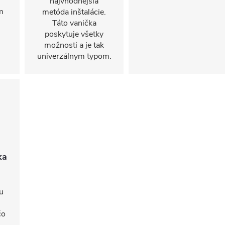
najvhodnejšia
m
metóda inštalácie.
Táto vanička
poskytuje všetky
možnosti a je tak
univerzálnym typom.
ka
u
čo