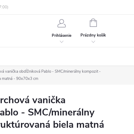
enky ochrany osobných údajov
Informácie o objednávke
NÁKUPNÝ
KOŠÍK
Prázdny košík
Prihlásenie
 vanička obdĺžniková Pablo - SMC/minerálny kompozit -
la matná - 90x70x3 cm
chová vanička
ablo - SMC/minerálny
ruktúrovaná biela matná