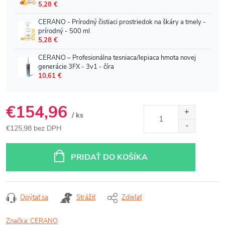
€154,96
/ ks
€125,98 bez DPH
Jednotková
cena:
PRIDAŤ DO KOŠÍKA
Opýtať sa
Strážiť
Zdieľať
Značka:
CERANO