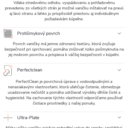
Vďaka stredovému odtoku, vyspádovaniu a pohľadovému
prevedeniu zo všetkých strán je možné vaničku inštalovať na pravú
aj ľavú stranu a ľahko ju prispôsobiť priestoru aj individuálnym
požiadavkám kúpeľne.
Protišmykový povrch
Povrch vaničky má jemne zdrsnenú textúru, ktorá zvyšuje
bezpečnosť pri sprchovaní, pomáha znižovať riziko pošmyknutia na
jej mokrom povrchu a prispieva k väčšej bezpečnosti v kúpeľni.
Perfectclean
PerfectClean je povrchová úprava s vodoodpudivými a
nenasiakavými vlastnosťami, ktorá uľahčuje čistenie, obmedzuje
usadzovanie nečistôt a pomáha udržiavať výrobky dlhšie čisté a
hygienické. Na zachovanie týchto vlastností odporúčame používať
čistiace prostriedky z našej ponuky.
Ultra-Plate
Nízka výška vaničky zaisťuje pohodlný vstup do sprchy, spoľahlivý