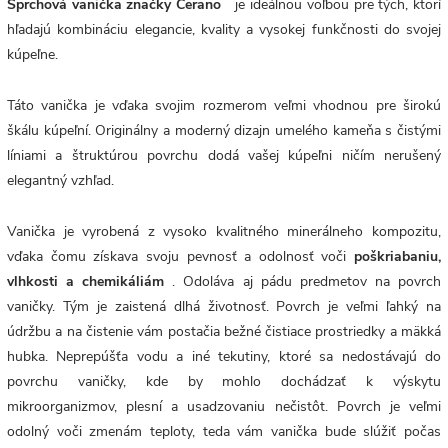
Sprchová vanička značky Cerano
je ideálnou voľbou pre tých, ktorí
hľadajú kombináciu elegancie, kvality a vysokej funkčnosti do svojej
kúpeľne.
Táto vanička je vďaka svojim rozmerom veľmi vhodnou pre širokú
škálu kúpeľní. Originálny a moderný dizajn umelého kameňa s čistými
líniami a štruktúrou povrchu dodá vašej kúpeľni ničím nerušený
elegantný vzhľad.
Vanička je vyrobená z vysoko kvalitného minerálneho kompozitu,
vďaka čomu získava svoju pevnosť a odolnosť voči
poškriabaniu,
vlhkosti a chemikáliám
. Odoláva aj pádu predmetov na povrch
vaničky. Tým je zaistená dlhá životnosť. Povrch
je veľmi ľahký na
údržbu a na čistenie vám postačia bežné čistiace prostriedky a mäkká
hubka. Neprepúšťa vodu a iné tekutiny, ktoré sa nedostávajú do
povrchu vaničky, kde by mohlo dochádzať k výskytu
mikroorganizmov, plesní a usadzovaniu nečistôt. Povrch je veľmi
odolný voči zmenám teploty, teda vám vanička bude slúžiť počas