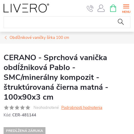
Prejsť
NÁKUPN
KOŠÍK
na
obsah
Obdĺžnikové vaničky šírka 100 cm
CERANO - Sprchová vanička
obdĺžniková Pablo -
SMC/minerálny kompozit -
štruktúrovaná čierna matná -
100x90x3 cm
Neohodnotené
Podrobnosti hodnotenia
Kód:
CER-481144
PREDĹŽENÁ ZÁRUKA