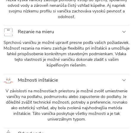
odvod vody a zároveň nenarúša čistý vzhľad kúpeľne. Aj napriek
svojmu nízkemu profilu si vanička zachováva vysokú pevnosť a
odolnosť.
Rezanie na mieru
Sprchovú vaničku je možné upraviť presne podľa vašich požiadaviek.
Možnosť rezania na mieru zaisťuje flexibilitu pri inštalácii a umožňuje
ľahké prispôsobenie konkrétnym stavebným podmienkam. Vďaka
tejto vlastnosti je možné vaničku dokonale zladiť s vašim
kúpeľňovým riešením.
Možnosti inštalácie
V závislosti na možnostiach priestoru je možné zvoliť umiestnenie
vaničky na podlahu, podmurovku alebo zapustenie do podlahy. Je
dôležité zvážiť technické možnosti, potreby a preferencie, rovnako
ako estetický vzhľad, aby bola zvolená najvhodnejšia metóda
inštalácie. Táto vanička poskytuje všetky možnosti a je tak
univerzálnym typom.