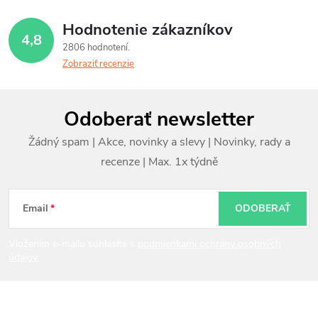
Hodnotenie zákazníkov
4,8
2806 hodnotení
Zobraziť recenzie
Z
Odoberať newsletter
á
p
ä
t
Email
ODOBERAŤ
i
Vložením e-mailu súhlasíte s
podmienkami ochrany osobných
údajov
e