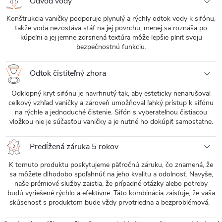
Odvod vody
Konštrukcia vaničky podporuje plynulý a rýchly odtok vody k sifónu,
takže voda nezostáva stáť na jej povrchu, menej sa roznáša po
kúpeľni a jej jemne zdrsnená textúra môže lepšie plniť svoju
bezpečnostnú funkciu.
Odtok čistiteľný zhora
Odklopný kryt sifónu je navrhnutý tak, aby esteticky nenarušoval
celkový vzhľad vaničky a zároveň umožňoval ľahký prístup k sifónu
na rýchle a jednoduché čistenie. Sifón s vyberateľnou čistiacou
vložkou nie je súčasťou vaničky a je nutné ho dokúpiť samostatne.
Predĺžená záruka 5 rokov
K tomuto produktu poskytujeme päťročnú záruku, čo znamená, že
sa môžete dlhodobo spoľahnúť na jeho kvalitu a odolnosť. Navyše,
naše prémiové služby zaistia, že prípadné otázky alebo potreby
budú vyriešené rýchlo a efektívne. Táto kombinácia zaisťuje, že vaša
skúsenosť s produktom bude vždy prvotriedna a bezproblémová.