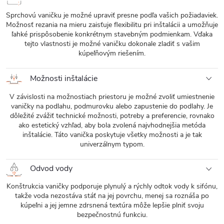
Sprchovú vaničku je možné upraviť presne podľa vašich požiadaviek.
Možnosť rezania na mieru zaisťuje flexibilitu pri inštalácii a umožňuje
ľahké prispôsobenie konkrétnym stavebným podmienkam. Vďaka
tejto vlastnosti je možné vaničku dokonale zladiť s vašim
kúpeľňovým riešením.
Možnosti inštalácie
V závislosti na možnostiach priestoru je možné zvoliť umiestnenie
vaničky na podlahu, podmurovku alebo zapustenie do podlahy. Je
dôležité zvážiť technické možnosti, potreby a preferencie, rovnako
ako estetický vzhľad, aby bola zvolená najvhodnejšia metóda
inštalácie. Táto vanička poskytuje všetky možnosti a je tak
univerzálnym typom.
Odvod vody
Konštrukcia vaničky podporuje plynulý a rýchly odtok vody k sifónu,
takže voda nezostáva stáť na jej povrchu, menej sa roznáša po
kúpeľni a jej jemne zdrsnená textúra môže lepšie plniť svoju
bezpečnostnú funkciu.