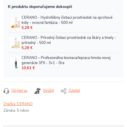
Opýtať sa
Strážiť
Zdieľať
Značka:
CERANO
Záruka
:
5 rokov