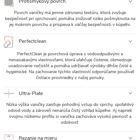
Protišmykový povrch
Povrch vaničky má jemne zdrsnenú textúru, ktorá zvyšuje
bezpečnosť pri sprchovaní, pomáha znižovať riziko pošmyknutia na
jej mokrom povrchu a prispieva k väčšej bezpečnosti v kúpeľni.
Perfectclean
PerfectClean je povrchová úprava s vodoodpudivými a
nenasiakavými vlastnosťami, ktorá uľahčuje čistenie, obmedzuje
usadzovanie nečistôt a pomáha udržiavať výrobky dlhšie čisté a
hygienické. Na zachovanie týchto vlastností odporúčame používať
čistiace prostriedky z našej ponuky.
Ultra-Plate
Nízka výška vaničky zaisťuje pohodlný vstup do sprchy, spoľahlivý
odvod vody a zároveň nenarúša čistý vzhľad kúpeľne. Aj napriek
svojmu nízkemu profilu si vanička zachováva vysokú pevnosť a
odolnosť.
Rezanie na mieru