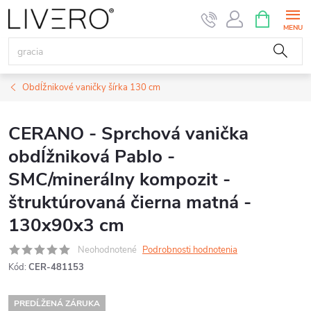
Prejsť
NÁKUPN
KOŠÍK
na
obsah
Obdĺžnikové vaničky šírka 130 cm
CERANO - Sprchová vanička
obdĺžniková Pablo -
SMC/minerálny kompozit -
štruktúrovaná čierna matná -
130x90x3 cm
Neohodnotené
Podrobnosti hodnotenia
Kód:
CER-481153
PREDĹŽENÁ ZÁRUKA