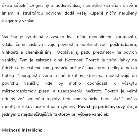
škálu kúpeľní. Originálny a moderný dizajn umelého kameňa s čistými
líniami a štruktúrou povrchu dodá vašej kúpeľni ničím nerušený
elegantný vzhľad.
Vanička je vyrobená z vysoko kvalitného minerálneho kompozitu,
vďaka čomu získava svoju pevnosť a odolnosť voči
poškriabaniu,
vlhkosti a chemikáliám
. Odoláva aj pádu predmetov na povrch
vaničky. Tým je zaistená dlhá životnosť. Povrch
je veľmi ľahký na
údržbu a na čistenie vám postačia bežné čistiace prostriedky a mäkká
hubka. Neprepúšťa vodu a iné tekutiny, ktoré sa nedostávajú do
povrchu vaničky, kde by mohlo dochádzať k výskytu
mikroorganizmov, plesní a usadzovaniu nečistôt. Povrch je veľmi
odolný voči zmenám teploty, teda vám vanička bude slúžiť počas
mnohých rokov bez nutnosti výmeny.
Povrch je protišmykový, čo je
jedným z najdôležitejších faktorov pri výbere vaničiek.
Možnosti inštalácie: