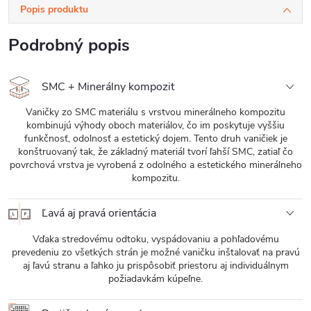
Popis produktu
Podrobný popis
SMC + Minerálny kompozit
Vaničky zo SMC materiálu s vrstvou minerálneho kompozitu
kombinujú výhody oboch materiálov, čo im poskytuje vyššiu
funkčnosť, odolnosť a estetický dojem. Tento druh vaničiek je
konštruovaný tak, že základný materiál tvorí ľahší SMC, zatiaľ čo
povrchová vrstva je vyrobená z odolného a estetického minerálneho
kompozitu.
Ľavá aj pravá orientácia
Vďaka stredovému odtoku, vyspádovaniu a pohľadovému
prevedeniu zo všetkých strán je možné vaničku inštalovať na pravú
aj ľavú stranu a ľahko ju prispôsobiť priestoru aj individuálnym
požiadavkám kúpeľne.