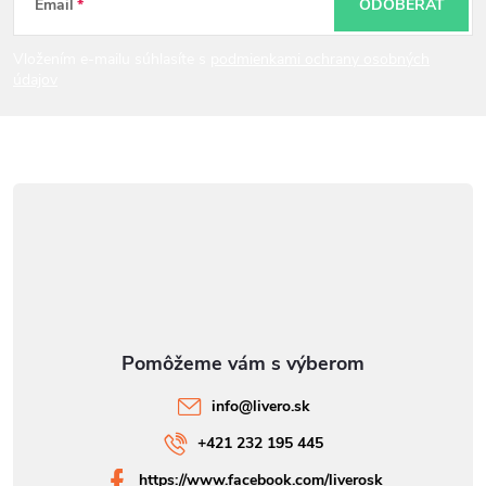
t
Email
ODOBERAŤ
i
Vložením e-mailu súhlasíte s
podmienkami ochrany osobných
údajov
e
info
@
livero.sk
+421 232 195 445
https://www.facebook.com/liverosk