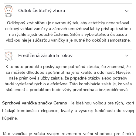
Odtok čistiteľný zhora
Odklopný kryt sifónu je navrhnutý tak, aby esteticky nenarušoval
celkový vzhľad vaničky a zároveň umožňoval ľahký prístup k sifónu
na rýchle a jednoduché čistenie. Sifón s vyberateľnou čistiacou
vložkou nie je súčasťou vaničky a je nutné ho dokúpiť samostatne.
Predĺžená záruka 5 rokov
K tomuto produktu poskytujeme päťročnú záruku, čo znamená, že
sa môžete dlhodobo spoľahnúť na jeho kvalitu a odolnosť. Navyše,
naše prémiové služby zaistia, že prípadné otázky alebo potreby
budú vyriešené rýchlo a efektívne. Táto kombinácia zaisťuje, že vaša
skúsenosť s produktom bude vždy prvotriedna a bezproblémová.
Sprchová vanička značky Cerano
je ideálnou voľbou pre tých, ktorí
hľadajú kombináciu elegancie, kvality a vysokej funkčnosti do svojej
kúpeľne.
Táto vanička je vďaka svojim rozmerom veľmi vhodnou pre širokú