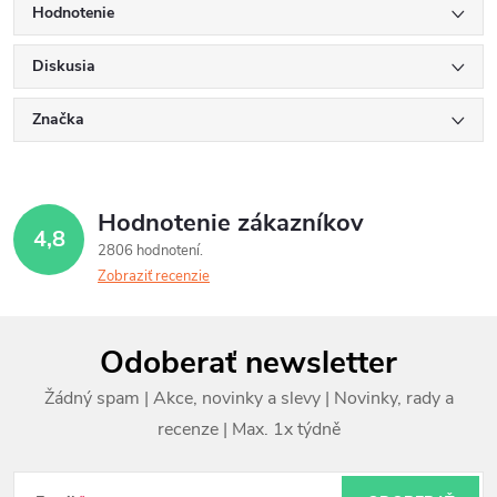
Hodnotenie
Diskusia
Značka
Hodnotenie zákazníkov
4,8
2806 hodnotení
Zobraziť recenzie
Z
Odoberať newsletter
á
p
ä