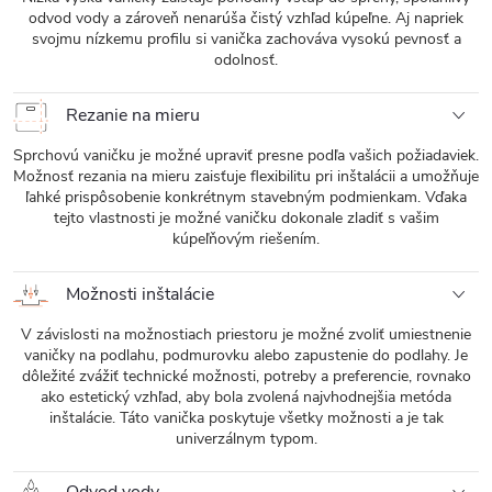
odvod vody a zároveň nenarúša čistý vzhľad kúpeľne. Aj napriek
svojmu nízkemu profilu si vanička zachováva vysokú pevnosť a
odolnosť.
Rezanie na mieru
Sprchovú vaničku je možné upraviť presne podľa vašich požiadaviek.
Možnosť rezania na mieru zaisťuje flexibilitu pri inštalácii a umožňuje
ľahké prispôsobenie konkrétnym stavebným podmienkam. Vďaka
tejto vlastnosti je možné vaničku dokonale zladiť s vašim
kúpeľňovým riešením.
Možnosti inštalácie
V závislosti na možnostiach priestoru je možné zvoliť umiestnenie
vaničky na podlahu, podmurovku alebo zapustenie do podlahy. Je
dôležité zvážiť technické možnosti, potreby a preferencie, rovnako
ako estetický vzhľad, aby bola zvolená najvhodnejšia metóda
inštalácie. Táto vanička poskytuje všetky možnosti a je tak
univerzálnym typom.