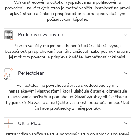
Vďaka stredovému odtoku, vyspádovaniu a pohľadovému
prevedeniu zo všetkých strán je možné vaničku inštalovať na pravú
aj ľavú stranu a ľahko ju prispôsobiť priestoru aj individuálnym
požiadavkám kúpeľne.
Protišmykový povrch
Povrch vaničky má jemne zdrsnenú textúru, ktorá zvyšuje
bezpečnosť pri sprchovaní, pomáha znižovať riziko pošmyknutia na
jej mokrom povrchu a prispieva k väčšej bezpečnosti v kúpeľni.
Perfectclean
PerfectClean je povrchová úprava s vodoodpudivými a
nenasiakavými vlastnosťami, ktorá uľahčuje čistenie, obmedzuje
usadzovanie nečistôt a pomáha udržiavať výrobky dlhšie čisté a
hygienické. Na zachovanie týchto vlastností odporúčame používať
čistiace prostriedky z našej ponuky.
Ultra-Plate
Nízka výška vaničky zaisťuje pohodlný vstup do sprchy, spoľahlivý