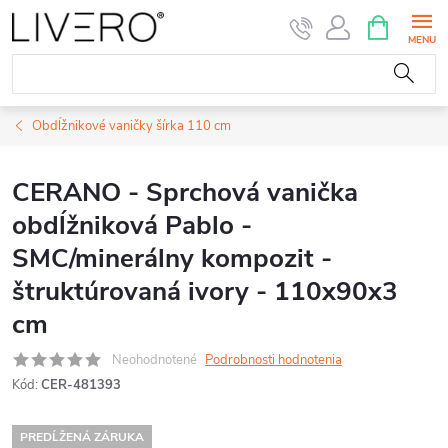
Prejsť
NÁKUPN
KOŠÍK
na
obsah
Obdĺžnikové vaničky šírka 110 cm
CERANO - Sprchová vanička
obdĺžniková Pablo -
SMC/minerálny kompozit -
štruktúrovaná ivory - 110x90x3
cm
Neohodnotené
Podrobnosti hodnotenia
Kód:
CER-481393
PREDĹŽENÁ ZÁRUKA