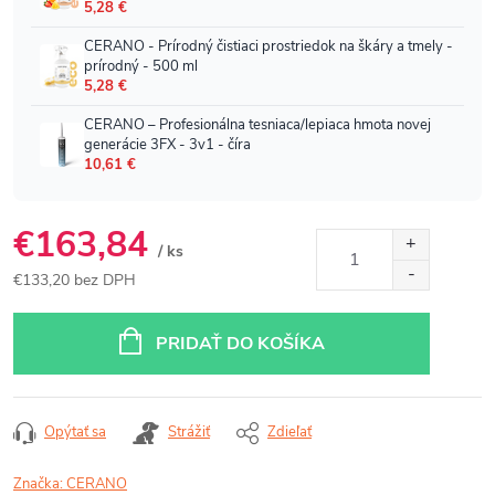
€163,84
/ ks
€133,20 bez DPH
Jednotková
cena:
PRIDAŤ DO KOŠÍKA
Opýtať sa
Strážiť
Zdieľať
Značka:
CERANO