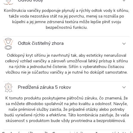
Odvod vody
Konštrukcia vaničky podporuje plynulý a rýchly odtok vody k sifónu,
takže voda nezostáva stáť na jej povrchu, menej sa roznáša po
kúpeľni a jej jemne zdrsnená textúra môže lepšie plniť svoju
bezpečnostnú funkciu.
Odtok čistiteľný zhora
Odklopný kryt sifónu je navrhnutý tak, aby esteticky nenarušoval
celkový vzhľad vaničky a zároveň umožňoval ľahký prístup k sifónu
na rýchle a jednoduché čistenie. Sifón s vyberateľnou čistiacou
vložkou nie je súčasťou vaničky a je nutné ho dokúpiť samostatne.
Predĺžená záruka 5 rokov
K tomuto produktu poskytujeme päťročnú záruku, čo znamená, že
sa môžete dlhodobo spoľahnúť na jeho kvalitu a odolnosť. Navyše,
naše prémiové služby zaistia, že prípadné otázky alebo potreby
budú vyriešené rýchlo a efektívne. Táto kombinácia zaisťuje, že vaša
skúsenosť s produktom bude vždy prvotriedna a bezproblémová.