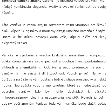
Sprchová vanička značky Cerano
je ideálnou voľbou pre tých, ktorí
hľadajú kombináciu elegancie, kvality a vysokej funkčnosti do svojej
kúpeľne.
Táto vanička je vďaka svojim rozmerom veľmi vhodnou pre širokú
škálu kúpeľní. Originálny a moderný dizajn umelého kameňa s čistými
líniami a štruktúrou povrchu dodá vašej kúpeľni ničím nerušený
elegantný vzhľad.
Vanička je vyrobená z vysoko kvalitného minerálneho kompozitu,
vďaka čomu získava svoju pevnosť a odolnosť voči
poškriabaniu,
vlhkosti a chemikáliám
. Odoláva aj pádu predmetov na povrch
vaničky. Tým je zaistená dlhá životnosť. Povrch
je veľmi ľahký na
údržbu a na čistenie vám postačia bežné čistiace prostriedky a mäkká
hubka. Neprepúšťa vodu a iné tekutiny, ktoré sa nedostávajú do
povrchu vaničky, kde by mohlo dochádzať k výskytu
mikroorganizmov, plesní a usadzovaniu nečistôt. Povrch je veľmi
odolný voči zmenám teploty, teda vám vanička bude slúžiť počas