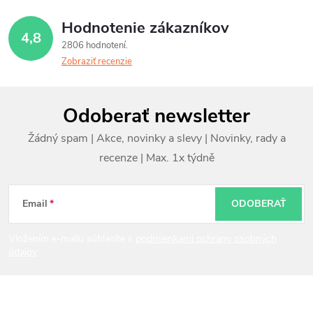
Hodnotenie zákazníkov
4,8
2806 hodnotení
Zobraziť recenzie
Z
Odoberať newsletter
á
p
ä
t
Email
ODOBERAŤ
i
Vložením e-mailu súhlasíte s
podmienkami ochrany osobných
údajov
e