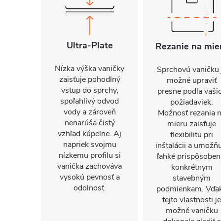
Ultra-Plate
Rezanie na mie
Nízka výška vaničky
Sprchovú vaničku 
zaisťuje pohodlný
možné upraviť
vstup do sprchy,
presne podľa vaši
spoľahlivý odvod
požiadaviek.
vody a zároveň
Možnosť rezania 
nenarúša čistý
mieru zaisťuje
vzhľad kúpeľne. Aj
flexibilitu pri
napriek svojmu
inštalácii a umožň
nízkemu profilu si
ľahké prispôsoben
vanička zachováva
konkrétnym
vysokú pevnosť a
stavebným
odolnosť.
podmienkam. Vďa
tejto vlastnosti je
možné vaničku