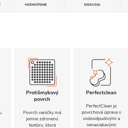
E
HODNOTENIE
DISKUSIA
Protišmykový
Perfectclean
povrch
PerfectClean je
povrchová úprava s
u
Povrch vaničky má
vodoodpudivými a
jemne zdrsnenú
nenasiakavými
textúru, ktorá