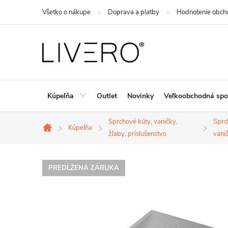
Prejsť
Všetko o nákupe
Doprava a platby
Hodnotenie obch
na
obsah
Kúpeľňa
Outlet
Novinky
Veľkoobchodná spo
Sprchové kúty, vaničky,
Sprc
Kúpeľňa
Domov
žľaby, príslušenstvo
vani
PREDĹŽENÁ ZÁRUKA