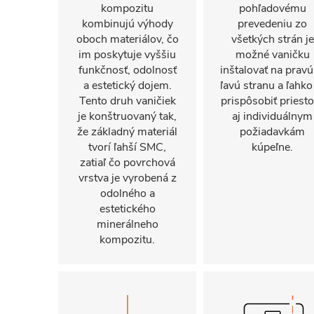
kompozitu
pohľadovému
kombinujú výhody
prevedeniu zo
oboch materiálov, čo
všetkých strán je
im poskytuje vyššiu
možné vaničku
funkčnosť, odolnosť
inštalovať na pravú
a estetický dojem.
ľavú stranu a ľahko
Tento druh vaničiek
prispôsobiť priest
je konštruovaný tak,
aj individuálnym
že základný materiál
požiadavkám
tvorí ľahší SMC,
kúpeľne.
zatiaľ čo povrchová
vrstva je vyrobená z
odolného a
estetického
minerálneho
kompozitu.