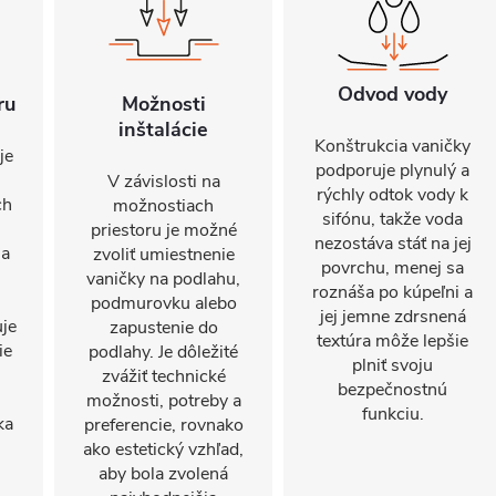
Odvod vody
ru
Možnosti
inštalácie
Konštrukcia vaničky
je
podporuje plynulý a
V závislosti na
rýchly odtok vody k
ch
možnostiach
sifónu, takže voda
priestoru je možné
nezostáva stáť na jej
na
zvoliť umiestnenie
povrchu, menej sa
vaničky na podlahu,
roznáša po kúpeľni a
podmurovku alebo
jej jemne zdrsnená
uje
zapustenie do
textúra môže lepšie
ie
podlahy. Je dôležité
plniť svoju
zvážiť technické
bezpečnostnú
možnosti, potreby a
funkciu.
ka
preferencie, rovnako
ako estetický vzhľad,
aby bola zvolená