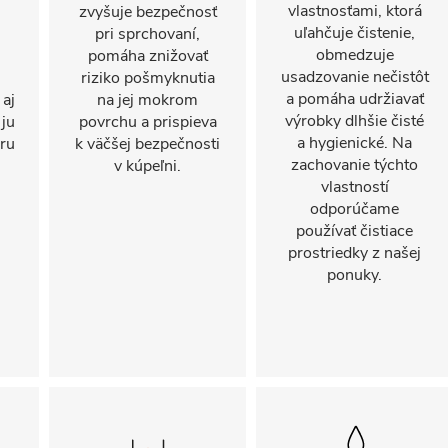
vlastnosťami, ktorá
zvyšuje bezpečnosť
uľahčuje čistenie,
pri sprchovaní,
obmedzuje
pomáha znižovať
usadzovanie nečistôt
riziko pošmyknutia
a pomáha udržiavať
 aj
na jej mokrom
výrobky dlhšie čisté
 ju
povrchu a prispieva
a hygienické. Na
oru
k väčšej bezpečnosti
zachovanie týchto
v kúpeľni.
vlastností
odporúčame
používať čistiace
prostriedky z našej
ponuky.