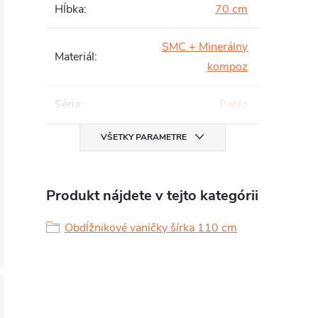
Hĺbka
:
70 cm
SMC + Minerálny
Materiál
:
kompoz
Séria
:
Pablo
VŠETKY PARAMETRE
Produkt nájdete v tejto kategórii
Obdĺžnikové vaničky šírka 110 cm