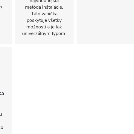
najvhodnejšia
m
metóda inštalácie.
Táto vanička
poskytuje všetky
možnosti a je tak
univerzálnym typom.
ka
u
čo