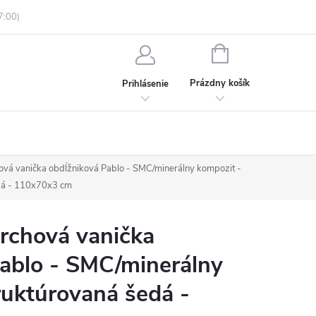
enky ochrany osobných údajov
Informácie o objednávke
NÁKUPNÝ
KOŠÍK
Prázdny košík
Prihlásenie
á vanička obdĺžniková Pablo - SMC/minerálny kompozit -
dá - 110x70x3 cm
chová vanička
ablo - SMC/minerálny
ruktúrovaná šedá -