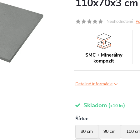
110x70x3 cm
Neohodnotené
Po
SMC + Minerálny
kompozit
Detailné informácie
Skladom
(
)
>10 ks