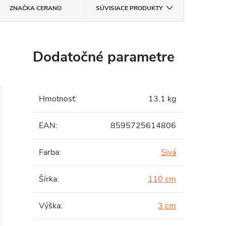
ZNAČKA
CERANO
SÚVISIACE PRODUKTY
Dodatočné parametre
Hmotnosť
:
13.1 kg
EAN
:
8595725614806
Farba
:
Sivá
Šírka
:
110 cm
Výška
:
3 cm