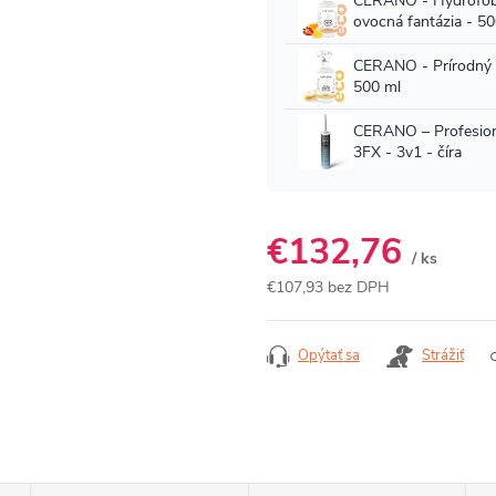
€132,76
/ ks
€107,93 bez DPH
Jednotková
cena:
Opýtať sa
Strážiť