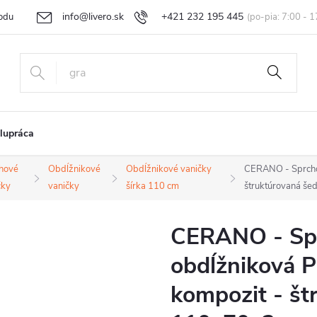
info@livero.sk
+421 232 195 445
odu
Vrátenie tovaru a reklamácia
Obchodné podmienky
Podmi
lupráca
hové
Obdĺžnikové
Obdĺžnikové vaničky
CERANO - Sprchov
čky
vaničky
šírka 110 cm
štruktúrovaná še
CERANO - Spr
obdĺžniková P
kompozit - št