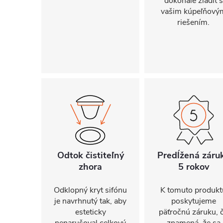
dokonale zladiť s
vašim kúpeľňový
riešením.
Odtok čistiteľný
Predĺžená záru
zhora
5 rokov
Odklopný kryt sifónu
K tomuto produkt
je navrhnutý tak, aby
poskytujeme
esteticky
päťročnú záruku, 