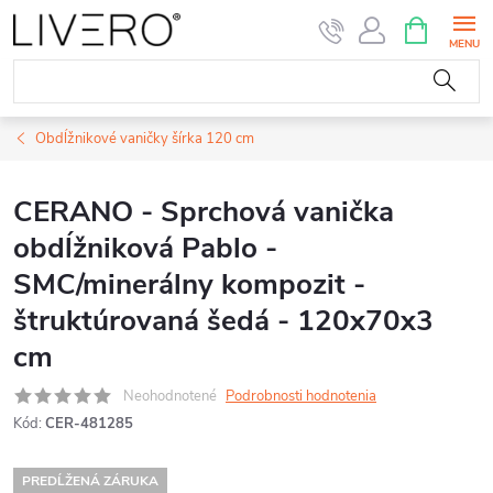
Prejsť
NÁKUPN
KOŠÍK
na
obsah
Obdĺžnikové vaničky šírka 120 cm
CERANO - Sprchová vanička
obdĺžniková Pablo -
SMC/minerálny kompozit -
štruktúrovaná šedá - 120x70x3
cm
Neohodnotené
Podrobnosti hodnotenia
Kód:
CER-481285
PREDĹŽENÁ ZÁRUKA