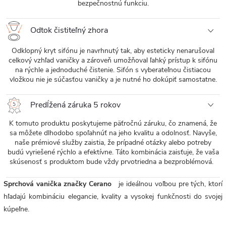
bezpečnostnú funkciu.
Odtok čistiteľný zhora
Odklopný kryt sifónu je navrhnutý tak, aby esteticky nenarušoval
celkový vzhľad vaničky a zároveň umožňoval ľahký prístup k sifónu
na rýchle a jednoduché čistenie. Sifón s vyberateľnou čistiacou
vložkou nie je súčasťou vaničky a je nutné ho dokúpiť samostatne.
Predĺžená záruka 5 rokov
K tomuto produktu poskytujeme päťročnú záruku, čo znamená, že
sa môžete dlhodobo spoľahnúť na jeho kvalitu a odolnosť. Navyše,
naše prémiové služby zaistia, že prípadné otázky alebo potreby
budú vyriešené rýchlo a efektívne. Táto kombinácia zaisťuje, že vaša
skúsenosť s produktom bude vždy prvotriedna a bezproblémová.
Sprchová vanička značky Cerano
je ideálnou voľbou pre tých, ktorí
hľadajú kombináciu elegancie, kvality a vysokej funkčnosti do svojej
kúpeľne.