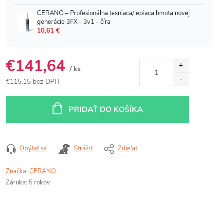
€141,64
/ ks
€115,15 bez DPH
Jednotková
cena:
PRIDAŤ DO KOŠÍKA
Opýtať sa
Strážiť
Zdieľať
Značka:
CERANO
Záruka
:
5 rokov