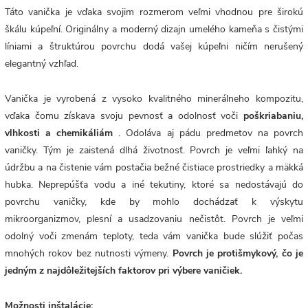
Táto vanička je vďaka svojim rozmerom veľmi vhodnou pre širokú
škálu kúpeľní. Originálny a moderný dizajn umelého kameňa s čistými
líniami a štruktúrou povrchu dodá vašej kúpeľni ničím nerušený
elegantný vzhľad.
Vanička je vyrobená z vysoko kvalitného minerálneho kompozitu,
vďaka čomu získava svoju pevnosť a odolnosť voči
poškriabaniu,
vlhkosti a chemikáliám
. Odoláva aj pádu predmetov na povrch
vaničky. Tým je zaistená dlhá životnosť. Povrch
je veľmi ľahký na
údržbu a na čistenie vám postačia bežné čistiace prostriedky a mäkká
hubka. Neprepúšťa vodu a iné tekutiny, ktoré sa nedostávajú do
povrchu vaničky, kde by mohlo dochádzať k výskytu
mikroorganizmov, plesní a usadzovaniu nečistôt. Povrch je veľmi
odolný voči zmenám teploty, teda vám vanička bude slúžiť počas
mnohých rokov bez nutnosti výmeny.
Povrch je protišmykový, čo je
jedným z najdôležitejších faktorov pri výbere vaničiek.
Možnosti inštalácie: