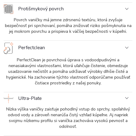
Protišmykový povrch
Povrch vaničky má jemne zdrsnenú textúru, ktorá zvyšuje
bezpečnosť pri sprchovaní, pomáha znižovať riziko pošmyknutia na
jej mokrom povrchu a prispieva k väčšej bezpečnosti v kúpeľni.
Perfectclean
PerfectClean je povrchová úprava s vodoodpudivými a
nenasiakavými vlastnosťami, ktorá uľahčuje čistenie, obmedzuje
usadzovanie nečistôt a pomáha udržiavať výrobky dlhšie čisté a
hygienické. Na zachovanie týchto vlastností odporúčame používať
čistiace prostriedky z našej ponuky.
Ultra-Plate
Nízka výška vaničky zaisťuje pohodlný vstup do sprchy, spoľahlivý
odvod vody a zároveň nenarúša čistý vzhľad kúpeľne. Aj napriek
svojmu nízkemu profilu si vanička zachováva vysokú pevnosť a
odolnosť.