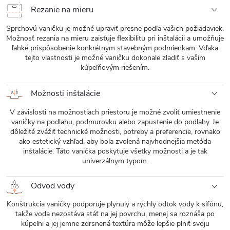
Rezanie na mieru
Sprchovú vaničku je možné upraviť presne podľa vašich požiadaviek.
Možnosť rezania na mieru zaisťuje flexibilitu pri inštalácii a umožňuje
ľahké prispôsobenie konkrétnym stavebným podmienkam. Vďaka
tejto vlastnosti je možné vaničku dokonale zladiť s vašim
kúpeľňovým riešením.
Možnosti inštalácie
V závislosti na možnostiach priestoru je možné zvoliť umiestnenie
vaničky na podlahu, podmurovku alebo zapustenie do podlahy. Je
dôležité zvážiť technické možnosti, potreby a preferencie, rovnako
ako estetický vzhľad, aby bola zvolená najvhodnejšia metóda
inštalácie. Táto vanička poskytuje všetky možnosti a je tak
univerzálnym typom.
Odvod vody
Konštrukcia vaničky podporuje plynulý a rýchly odtok vody k sifónu,
takže voda nezostáva stáť na jej povrchu, menej sa roznáša po
kúpeľni a jej jemne zdrsnená textúra môže lepšie plniť svoju