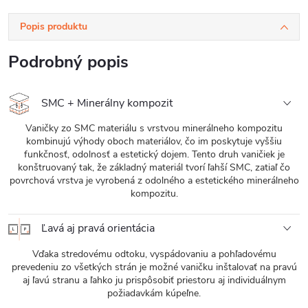
Popis produktu
Podrobný popis
SMC + Minerálny kompozit
Vaničky zo SMC materiálu s vrstvou minerálneho kompozitu
kombinujú výhody oboch materiálov, čo im poskytuje vyššiu
funkčnosť, odolnosť a estetický dojem. Tento druh vaničiek je
konštruovaný tak, že základný materiál tvorí ľahší SMC, zatiaľ čo
povrchová vrstva je vyrobená z odolného a estetického minerálneho
kompozitu.
Ľavá aj pravá orientácia
Vďaka stredovému odtoku, vyspádovaniu a pohľadovému
prevedeniu zo všetkých strán je možné vaničku inštalovať na pravú
aj ľavú stranu a ľahko ju prispôsobiť priestoru aj individuálnym
požiadavkám kúpeľne.