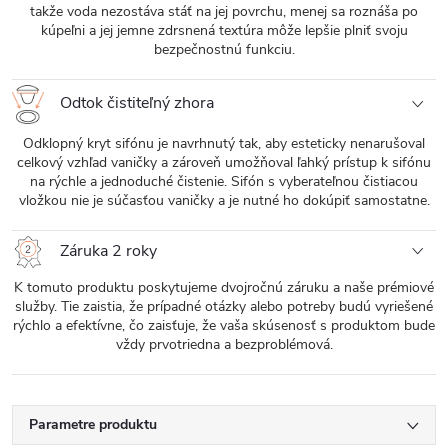
takže voda nezostáva stáť na jej povrchu, menej sa roznáša po
kúpeľni a jej jemne zdrsnená textúra môže lepšie plniť svoju
bezpečnostnú funkciu.
Odtok čistiteľný zhora
Odklopný kryt sifónu je navrhnutý tak, aby esteticky nenarušoval
celkový vzhľad vaničky a zároveň umožňoval ľahký prístup k sifónu
na rýchle a jednoduché čistenie. Sifón s vyberateľnou čistiacou
vložkou nie je súčasťou vaničky a je nutné ho dokúpiť samostatne.
Záruka 2 roky
K tomuto produktu poskytujeme dvojročnú záruku a naše prémiové
služby. Tie zaistia, že prípadné otázky alebo potreby budú vyriešené
rýchlo a efektívne, čo zaisťuje, že vaša skúsenosť s produktom bude
vždy prvotriedna a bezproblémová.
Parametre produktu