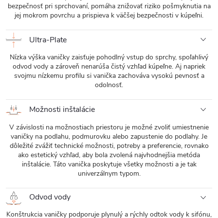
bezpečnosť pri sprchovaní, pomáha znižovať riziko pošmyknutia na
jej mokrom povrchu a prispieva k väčšej bezpečnosti v kúpeľni.
Ultra-Plate
Nízka výška vaničky zaisťuje pohodlný vstup do sprchy, spoľahlivý
odvod vody a zároveň nenarúša čistý vzhľad kúpeľne. Aj napriek
svojmu nízkemu profilu si vanička zachováva vysokú pevnosť a
odolnosť.
Možnosti inštalácie
V závislosti na možnostiach priestoru je možné zvoliť umiestnenie
vaničky na podlahu, podmurovku alebo zapustenie do podlahy. Je
dôležité zvážiť technické možnosti, potreby a preferencie, rovnako
ako estetický vzhľad, aby bola zvolená najvhodnejšia metóda
inštalácie. Táto vanička poskytuje všetky možnosti a je tak
univerzálnym typom.
Odvod vody
Konštrukcia vaničky podporuje plynulý a rýchly odtok vody k sifónu,