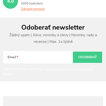
4,8
2806 hodnotení
Zobraziť recenzie
Z
Odoberať newsletter
á
p
ä
t
Email
ODOBERAŤ
i
Vložením e-mailu súhlasíte s
podmienkami ochrany osobných
údajov
e