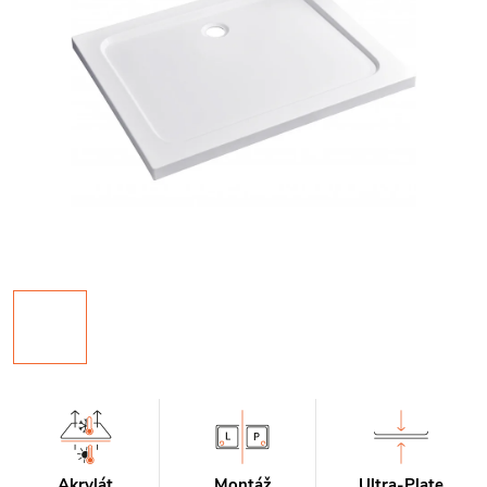
Akrylát
Montáž
Ultra-Plate