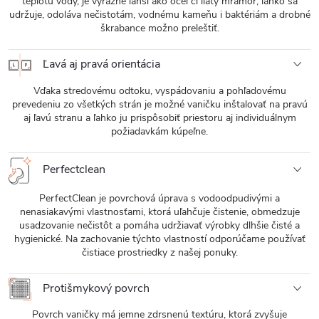
teplotu vody, je výrazne ľahší ako oceľ či liaty mramor, ľahko sa
udržuje, odoláva nečistotám, vodnému kameňu i baktériám a drobné
škrabance možno preleštiť.
Ľavá aj pravá orientácia
Vďaka stredovému odtoku, vyspádovaniu a pohľadovému
prevedeniu zo všetkých strán je možné vaničku inštalovať na pravú
aj ľavú stranu a ľahko ju prispôsobiť priestoru aj individuálnym
požiadavkám kúpeľne.
Perfectclean
PerfectClean je povrchová úprava s vodoodpudivými a
nenasiakavými vlastnosťami, ktorá uľahčuje čistenie, obmedzuje
usadzovanie nečistôt a pomáha udržiavať výrobky dlhšie čisté a
hygienické. Na zachovanie týchto vlastností odporúčame používať
čistiace prostriedky z našej ponuky.
Protišmykový povrch
Povrch vaničky má jemne zdrsnenú textúru, ktorá zvyšuje