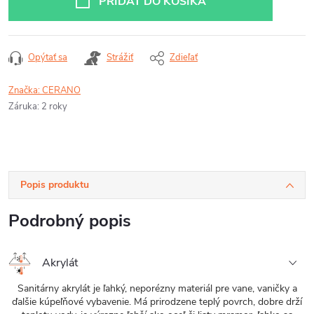
PRIDAŤ DO KOŠÍKA
Opýtať sa
Strážiť
Zdieľať
Značka:
CERANO
Záruka
:
2 roky
Popis produktu
Podrobný popis
Akrylát
Sanitárny akrylát je ľahký, neporézny materiál pre vane, vaničky a
ďalšie kúpeľňové vybavenie. Má prirodzene teplý povrch, dobre drží