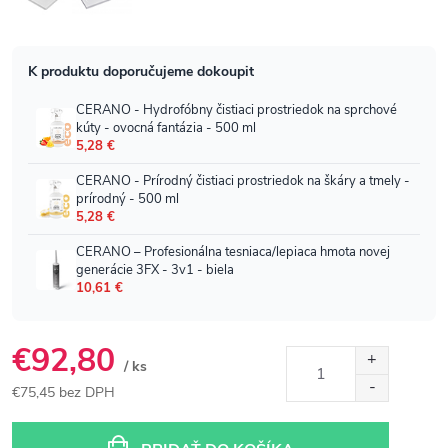
€92,80
/ ks
€75,45 bez DPH
Jednotková
cena: