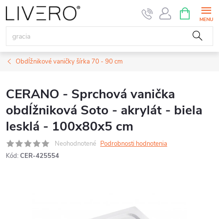
Prejsť
NÁKUPN
KOŠÍK
na
obsah
Obdĺžnikové vaničky šírka 70 - 90 cm
CERANO - Sprchová vanička
obdĺžniková Soto - akrylát - biela
lesklá - 100x80x5 cm
Neohodnotené
Podrobnosti hodnotenia
Kód:
CER-425554