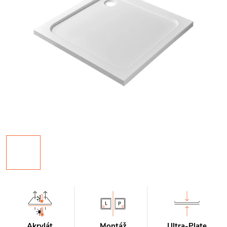
Akrylát
Montáž
Ultra-Plate