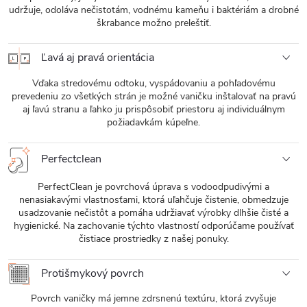
udržuje, odoláva nečistotám, vodnému kameňu i baktériám a drobné
škrabance možno preleštiť.
Ľavá aj pravá orientácia
Vďaka stredovému odtoku, vyspádovaniu a pohľadovému
prevedeniu zo všetkých strán je možné vaničku inštalovať na pravú
aj ľavú stranu a ľahko ju prispôsobiť priestoru aj individuálnym
požiadavkám kúpeľne.
Perfectclean
PerfectClean je povrchová úprava s vodoodpudivými a
nenasiakavými vlastnosťami, ktorá uľahčuje čistenie, obmedzuje
usadzovanie nečistôt a pomáha udržiavať výrobky dlhšie čisté a
hygienické. Na zachovanie týchto vlastností odporúčame používať
čistiace prostriedky z našej ponuky.
Protišmykový povrch
Povrch vaničky má jemne zdrsnenú textúru, ktorá zvyšuje