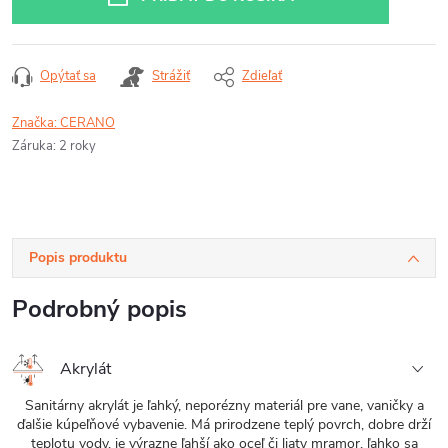
Opýtať sa
Strážiť
Zdieľať
Značka:
CERANO
Záruka
:
2 roky
Popis produktu
Podrobný popis
Akrylát
Sanitárny akrylát je ľahký, neporézny materiál pre vane, vaničky a
ďalšie kúpeľňové vybavenie. Má prirodzene teplý povrch, dobre drží
teplotu vody, je výrazne ľahší ako oceľ či liaty mramor, ľahko sa