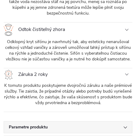
takže voda nezostáva stáť na jej povrchu, menej sa roznáša po
kúpeľni a jej jemne zdrsnená textúra môže lepšie plniť svoju
bezpečnostnú funkciu.
Odtok čistiteľný zhora
Odklopný kryt sifónu je navrhnutý tak, aby esteticky nenarušoval
celkový vzhľad vaničky a zároveň umožňoval ľahký prístup k sifónu
na rýchle a jednoduché čistenie. Sifón s vyberateľnou čistiacou
vložkou nie je súčasťou vaničky a je nutné ho dokúpiť samostatne.
Záruka 2 roky
K tomuto produktu poskytujeme dvojročnú záruku a naše prémiové
služby. Tie zaistia, že prípadné otázky alebo potreby budú vyriešené
rýchlo a efektívne, čo zaisťuje, že vaša skúsenosť s produktom bude
vždy prvotriedna a bezproblémová.
Parametre produktu