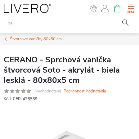
Prejsť
NÁKUPN
KOŠÍK
na
obsah
Štvorcové vaničky 80x80 cm
CERANO - Sprchová vanička
štvorcová Soto - akrylát - biela
lesklá - 80x80x5 cm
Neohodnotené
Podrobnosti hodnotenia
Kód:
CER-425539