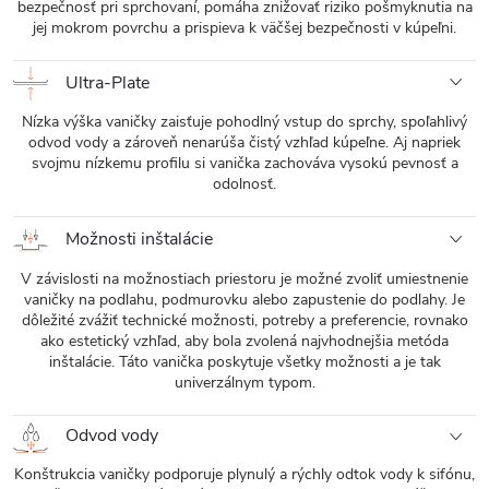
bezpečnosť pri sprchovaní, pomáha znižovať riziko pošmyknutia na
jej mokrom povrchu a prispieva k väčšej bezpečnosti v kúpeľni.
Ultra-Plate
Nízka výška vaničky zaisťuje pohodlný vstup do sprchy, spoľahlivý
odvod vody a zároveň nenarúša čistý vzhľad kúpeľne. Aj napriek
svojmu nízkemu profilu si vanička zachováva vysokú pevnosť a
odolnosť.
Možnosti inštalácie
V závislosti na možnostiach priestoru je možné zvoliť umiestnenie
vaničky na podlahu, podmurovku alebo zapustenie do podlahy. Je
dôležité zvážiť technické možnosti, potreby a preferencie, rovnako
ako estetický vzhľad, aby bola zvolená najvhodnejšia metóda
inštalácie. Táto vanička poskytuje všetky možnosti a je tak
univerzálnym typom.
Odvod vody
Konštrukcia vaničky podporuje plynulý a rýchly odtok vody k sifónu,