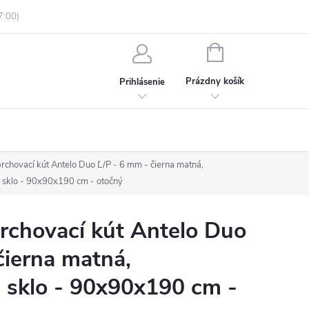
enky ochrany osobných údajov
Informácie o objednávke
NÁKUPNÝ
KOŠÍK
Prázdny košík
Prihlásenie
hovací kút Antelo Duo Ľ/P - 6 mm - čierna matná,
 sklo - 90x90x190 cm - otočný
chovací kút Antelo Duo
čierna matná,
 sklo - 90x90x190 cm -