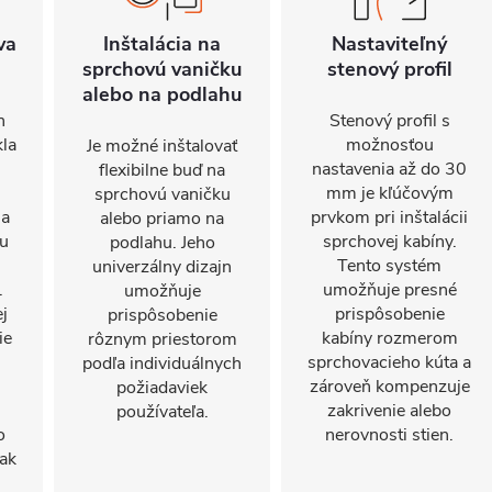
va
Inštalácia na
Nastaviteľný
sprchovú vaničku
stenový profil
alebo na podlahu
n
Stenový profil s
kla
možnosťou
Je možné inštalovať
nastavenia až do 30
flexibilne buď na
mm je kľúčovým
sprchovú vaničku
sa
prvkom pri inštalácii
alebo priamo na
nu
sprchovej kabíny.
podlahu. Jeho
Tento systém
univerzálny dizajn
.
umožňuje presné
umožňuje
j
prispôsobenie
prispôsobenie
ie
kabíny rozmerom
rôznym priestorom
sprchovacieho kúta a
podľa individuálnych
zároveň kompenzuje
požiadaviek
zakrivenie alebo
používateľa.
o
nerovnosti stien.
ak