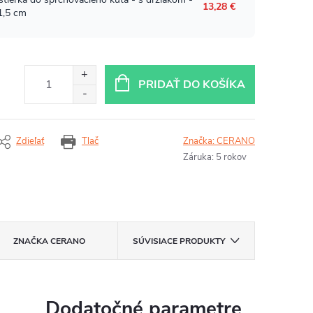
PRIDAŤ DO KOŠÍKA
Zdieľať
Tlač
Značka:
CERANO
Záruka
:
5 rokov
ZNAČKA
CERANO
SÚVISIACE PRODUKTY
Dodatočné parametre