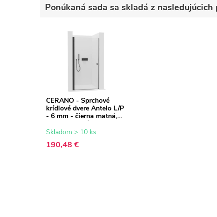
Ponúkaná sada sa skladá z nasledujúcich 
CERANO - Sprchové
krídlové dvere Antelo L/P
- 6 mm - čierna matná,
transparentné sklo -
90x190 cm
Skladom > 10 ks
190,48 €