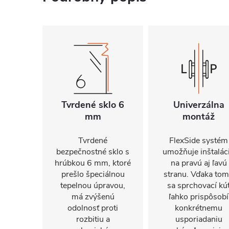
Tvrdené sklo 6
Univerzálna
mm
montáž
Tvrdené
FlexSide systém
bezpečnostné sklo s
umožňuje inštalác
hrúbkou 6 mm, ktoré
na pravú aj ľavú
prešlo špeciálnou
stranu. Vďaka to
tepelnou úpravou,
sa sprchovací kú
má zvýšenú
ľahko prispôsobí
odolnosť proti
konkrétnemu
rozbitiu a
usporiadaniu