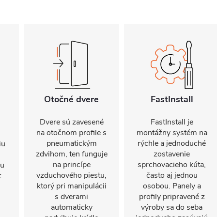
Otočné dvere
FastInstall
Dvere sú zavesené
FastInstall je
na otočnom profile s
montážny systém na
pneumatickým
rýchle a jednoduché
iu
zdvihom, ten funguje
zostavenie
na princípe
sprchovacieho kúta,
mu
vzduchového piestu,
často aj jednou
t
ktorý pri manipulácii
osobou. Panely a
s dverami
profily pripravené z
automaticky
výroby sa do seba