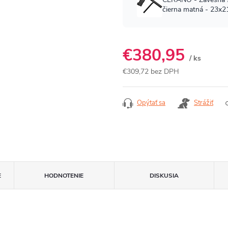
€380,95
/ ks
€309,72 bez DPH
Jednotková
cena:
Opýtať sa
Strážiť
E
HODNOTENIE
DISKUSIA