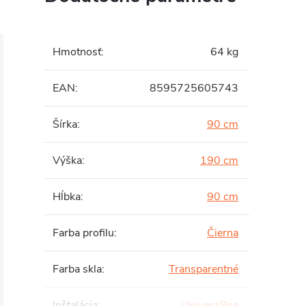
Hmotnosť
:
64 kg
EAN
:
8595725605743
Šírka
:
90 cm
Výška
:
190 cm
Hĺbka
:
90 cm
Farba profilu
:
Čierna
Farba skla
:
Transparentné
Inštalácia
:
Univerzálna