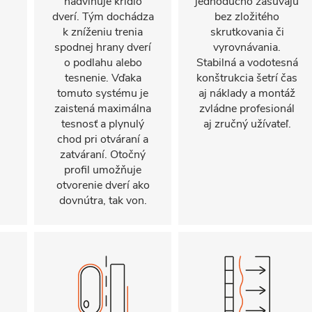
nadvihuje krídlo
jednoducho zasúvajú
dverí. Tým dochádza
bez zložitého
k zníženiu trenia
skrutkovania či
spodnej hrany dverí
vyrovnávania.
o podlahu alebo
Stabilná a vodotesná
tesnenie. Vďaka
konštrukcia šetrí čas
tomuto systému je
aj náklady a montáž
zaistená maximálna
zvládne profesionál
tesnosť a plynulý
aj zručný užívateľ.
chod pri otváraní a
zatváraní. Otočný
profil umožňuje
otvorenie dverí ako
dovnútra, tak von.