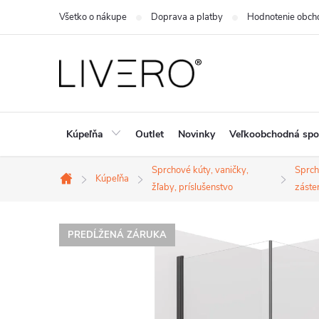
Prejsť
Všetko o nákupe
Doprava a platby
Hodnotenie obch
na
obsah
Kúpeľňa
Outlet
Novinky
Veľkoobchodná spo
Sprchové kúty, vaničky,
Sprc
Kúpeľňa
Domov
žľaby, príslušenstvo
záste
PREDĹŽENÁ ZÁRUKA