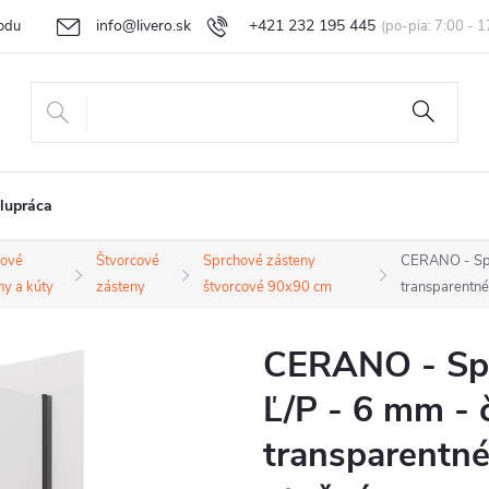
info@livero.sk
+421 232 195 445
odu
Vrátenie tovaru a reklamácia
Obchodné podmienky
Podmi
lupráca
hové
Štvorcové
Sprchové zásteny
CERANO - Sprc
ny a kúty
zásteny
štvorcové 90x90 cm
transparentné
CERANO - Spr
Ľ/P - 6 mm - 
transparentné