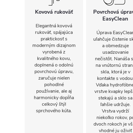
Kovová rukoväť
Povrchová úpra
EasyClean
Elegantná kovová
rukoväť, spájajúca
Úprava EasyClea
praktickosť s
uľahčuje čistenie s
moderným dizajnom
a obmedzuje
vyrobená z
usadzovanie
kvalitného kovu,
nečistôt. Nanáša 
doplnená o odolnú
na vnútornú stra
povrchovú úpravu,
skla, ktorá je v
zaručuje nielen
kontakte s vodou
pohodlné
Vďaka hydrofóbne
používanie, ale aj
vrstve kvapky lepš
harmonicky dopĺňa
stekajú a sklo sa
celkový štýl
ľahšie udržuje.
sprchového kúta.
Vrstva vydrží
niekoľko rokov, p
dvoch rokoch je vš
vhodné ju oživiť