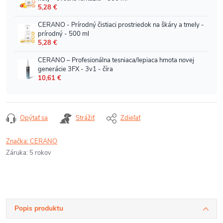
Opýtať sa
Strážiť
Zdieľať
Značka:
CERANO
Záruka
:
5 rokov
Popis produktu