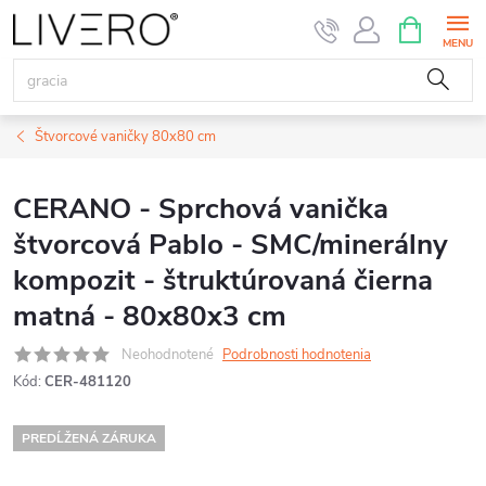
Prejsť
NÁKUPN
KOŠÍK
na
obsah
Štvorcové vaničky 80x80 cm
CERANO - Sprchová vanička
štvorcová Pablo - SMC/minerálny
kompozit - štruktúrovaná čierna
matná - 80x80x3 cm
Neohodnotené
Podrobnosti hodnotenia
Kód:
CER-481120
PREDĹŽENÁ ZÁRUKA