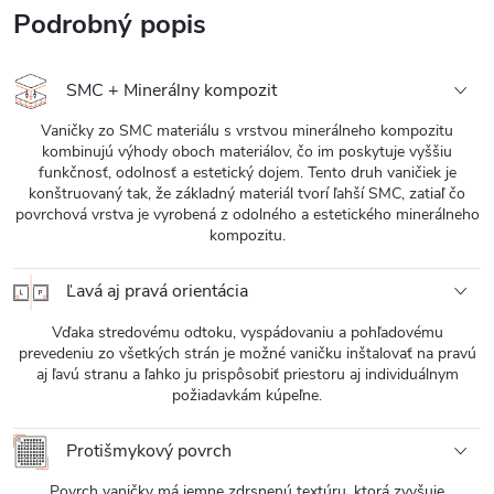
Podrobný popis
SMC + Minerálny kompozit
Vaničky zo SMC materiálu s vrstvou minerálneho kompozitu
kombinujú výhody oboch materiálov, čo im poskytuje vyššiu
funkčnosť, odolnosť a estetický dojem. Tento druh vaničiek je
konštruovaný tak, že základný materiál tvorí ľahší SMC, zatiaľ čo
povrchová vrstva je vyrobená z odolného a estetického minerálneho
kompozitu.
Ľavá aj pravá orientácia
Vďaka stredovému odtoku, vyspádovaniu a pohľadovému
prevedeniu zo všetkých strán je možné vaničku inštalovať na pravú
aj ľavú stranu a ľahko ju prispôsobiť priestoru aj individuálnym
požiadavkám kúpeľne.
Protišmykový povrch
Povrch vaničky má jemne zdrsnenú textúru, ktorá zvyšuje