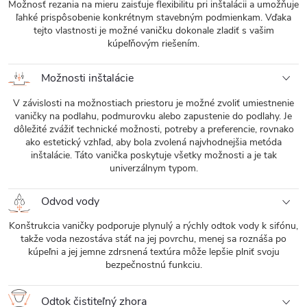
Možnosť rezania na mieru zaisťuje flexibilitu pri inštalácii a umožňuje
ľahké prispôsobenie konkrétnym stavebným podmienkam. Vďaka
tejto vlastnosti je možné vaničku dokonale zladiť s vašim
kúpeľňovým riešením.
Možnosti inštalácie
V závislosti na možnostiach priestoru je možné zvoliť umiestnenie
vaničky na podlahu, podmurovku alebo zapustenie do podlahy. Je
dôležité zvážiť technické možnosti, potreby a preferencie, rovnako
ako estetický vzhľad, aby bola zvolená najvhodnejšia metóda
inštalácie. Táto vanička poskytuje všetky možnosti a je tak
univerzálnym typom.
Odvod vody
Konštrukcia vaničky podporuje plynulý a rýchly odtok vody k sifónu,
takže voda nezostáva stáť na jej povrchu, menej sa roznáša po
kúpeľni a jej jemne zdrsnená textúra môže lepšie plniť svoju
bezpečnostnú funkciu.
Odtok čistiteľný zhora