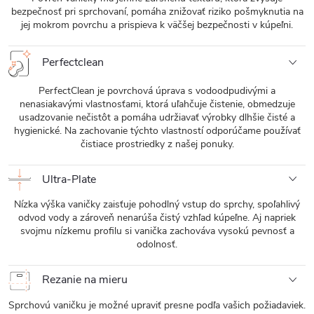
bezpečnosť pri sprchovaní, pomáha znižovať riziko pošmyknutia na
jej mokrom povrchu a prispieva k väčšej bezpečnosti v kúpeľni.
Perfectclean
PerfectClean je povrchová úprava s vodoodpudivými a
nenasiakavými vlastnosťami, ktorá uľahčuje čistenie, obmedzuje
usadzovanie nečistôt a pomáha udržiavať výrobky dlhšie čisté a
hygienické. Na zachovanie týchto vlastností odporúčame používať
čistiace prostriedky z našej ponuky.
Ultra-Plate
Nízka výška vaničky zaisťuje pohodlný vstup do sprchy, spoľahlivý
odvod vody a zároveň nenarúša čistý vzhľad kúpeľne. Aj napriek
svojmu nízkemu profilu si vanička zachováva vysokú pevnosť a
odolnosť.
Rezanie na mieru
Sprchovú vaničku je možné upraviť presne podľa vašich požiadaviek.