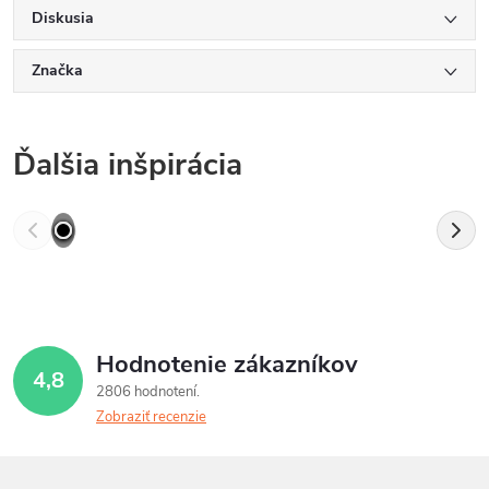
Diskusia
Značka
Ďalšia inšpirácia
Hodnotenie zákazníkov
4,8
2806 hodnotení
Zobraziť recenzie
Z