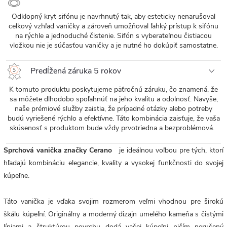
Odklopný kryt sifónu je navrhnutý tak, aby esteticky nenarušoval
celkový vzhľad vaničky a zároveň umožňoval ľahký prístup k sifónu
na rýchle a jednoduché čistenie. Sifón s vyberateľnou čistiacou
vložkou nie je súčasťou vaničky a je nutné ho dokúpiť samostatne.
Predĺžená záruka 5 rokov
K tomuto produktu poskytujeme päťročnú záruku, čo znamená, že
sa môžete dlhodobo spoľahnúť na jeho kvalitu a odolnosť. Navyše,
naše prémiové služby zaistia, že prípadné otázky alebo potreby
budú vyriešené rýchlo a efektívne. Táto kombinácia zaisťuje, že vaša
skúsenosť s produktom bude vždy prvotriedna a bezproblémová.
Sprchová vanička značky Cerano
je ideálnou voľbou pre tých, ktorí
hľadajú kombináciu elegancie, kvality a vysokej funkčnosti do svojej
kúpeľne.
Táto vanička je vďaka svojim rozmerom veľmi vhodnou pre širokú
škálu kúpeľní. Originálny a moderný dizajn umelého kameňa s čistými
líniami a štruktúrou povrchu dodá vašej kúpeľni ničím nerušený