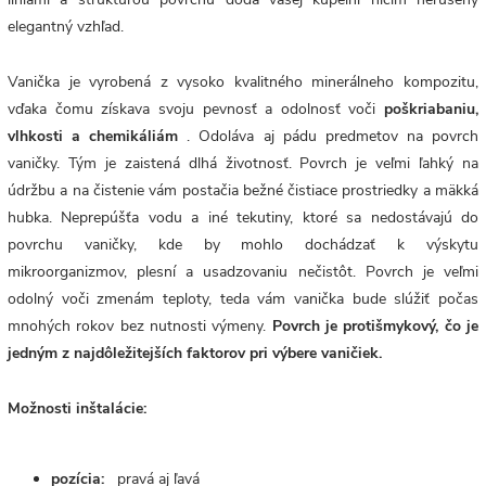
elegantný vzhľad.
Vanička je vyrobená z vysoko kvalitného minerálneho kompozitu,
vďaka čomu získava svoju pevnosť a odolnosť voči
poškriabaniu,
vlhkosti a chemikáliám
. Odoláva aj pádu predmetov na povrch
vaničky. Tým je zaistená dlhá životnosť. Povrch
je veľmi ľahký na
údržbu a na čistenie vám postačia bežné čistiace prostriedky a mäkká
hubka. Neprepúšťa vodu a iné tekutiny, ktoré sa nedostávajú do
povrchu vaničky, kde by mohlo dochádzať k výskytu
mikroorganizmov, plesní a usadzovaniu nečistôt. Povrch je veľmi
odolný voči zmenám teploty, teda vám vanička bude slúžiť počas
mnohých rokov bez nutnosti výmeny.
Povrch je protišmykový, čo je
jedným z najdôležitejších faktorov pri výbere vaničiek.
Možnosti inštalácie:
pozícia:
pravá aj ľavá