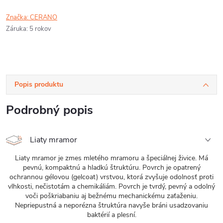
Značka:
CERANO
Záruka
:
5 rokov
Popis produktu
Podrobný popis
Liaty mramor
Liaty mramor je zmes mletého mramoru a špeciálnej živice. Má
pevnú, kompaktnú a hladkú štruktúru. Povrch je opatrený
ochrannou gélovou (gelcoat) vrstvou, ktorá zvyšuje odolnosť proti
vlhkosti, nečistotám a chemikáliám. Povrch je tvrdý, pevný a odolný
voči poškriabaniu aj bežnému mechanickému zaťaženiu.
Nepriepustná a neporézna štruktúra navyše bráni usadzovaniu
baktérií a plesní.