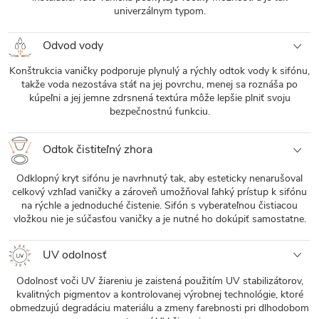
univerzálnym typom.
Odvod vody
Konštrukcia vaničky podporuje plynulý a rýchly odtok vody k sifónu,
takže voda nezostáva stáť na jej povrchu, menej sa roznáša po
kúpeľni a jej jemne zdrsnená textúra môže lepšie plniť svoju
bezpečnostnú funkciu.
Odtok čistiteľný zhora
Odklopný kryt sifónu je navrhnutý tak, aby esteticky nenarušoval
celkový vzhľad vaničky a zároveň umožňoval ľahký prístup k sifónu
na rýchle a jednoduché čistenie. Sifón s vyberateľnou čistiacou
vložkou nie je súčasťou vaničky a je nutné ho dokúpiť samostatne.
UV odolnosť
Odolnosť voči UV žiareniu je zaistená použitím UV stabilizátorov,
kvalitných pigmentov a kontrolovanej výrobnej technológie, ktoré
obmedzujú degradáciu materiálu a zmeny farebnosti pri dlhodobom