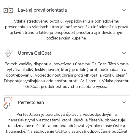
Ľavá aj pravá orientácia
Vďaka stredovému odtoku, vyspádovaniu a pohľadovému
prevedeniu zo všetkých strán je možné vaničku inštalovať na pravú
aj ľavú stranu a ľahko ju prispôsobiť priestoru aj individuálnym
požiadavkám kúpeľne.
Úprava GelCoat
Povrch vaničky disponuje inovatívnou úpravou GelCoat. Táto vrstva
vytvára hladký, lesklý povrch, ktorý je odolný proti poškriabaniu a
opotrebovaniu. Vodeodolnosť chráni proti vlhkosti a vzniku plesní.
Disponuje vynikajúcou odolnosťou proti UV žiareniu. Vďaka povrchu
GelCoat je odolnosť povrchu násobne vyššia.
Perfectclean
PerfectClean je povrchová úprava s vodoodpudivými a
nenasiakavými vlastnosťami, ktorá uľahčuje čistenie, obmedzuje
usadzovanie nečistôt a pomáha udržiavať výrobky dlhšie čisté a
hygienické. Na zachovanie týchto vlastností odporúčame používať