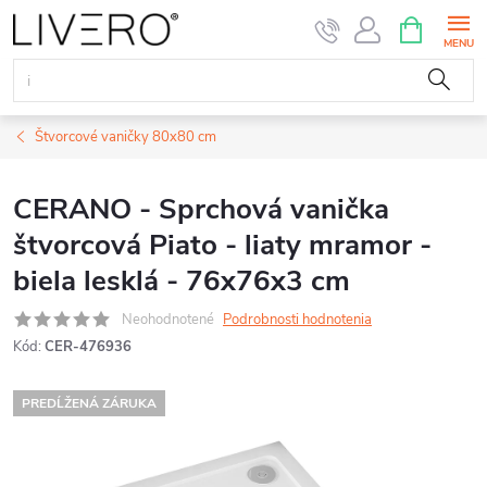
Prejsť
NÁKUPN
KOŠÍK
na
obsah
Štvorcové vaničky 80x80 cm
CERANO - Sprchová vanička
štvorcová Piato - liaty mramor -
biela lesklá - 76x76x3 cm
Neohodnotené
Podrobnosti hodnotenia
Kód:
CER-476936
PREDĹŽENÁ ZÁRUKA