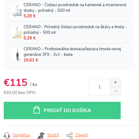
€115
/ ks
€93,50 bez DPH
Jednotková
cena:
PRIDAŤ DO KOŠÍKA
Opýtať sa
Strážiť
Zdieľať