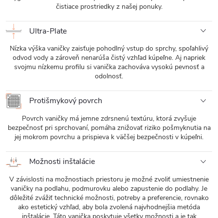
čistiace prostriedky z našej ponuky.
Ultra-Plate
Nízka výška vaničky zaisťuje pohodlný vstup do sprchy, spoľahlivý
odvod vody a zároveň nenarúša čistý vzhľad kúpeľne. Aj napriek
svojmu nízkemu profilu si vanička zachováva vysokú pevnosť a
odolnosť.
Protišmykový povrch
Povrch vaničky má jemne zdrsnenú textúru, ktorá zvyšuje
bezpečnosť pri sprchovaní, pomáha znižovať riziko pošmyknutia na
jej mokrom povrchu a prispieva k väčšej bezpečnosti v kúpeľni.
Možnosti inštalácie
V závislosti na možnostiach priestoru je možné zvoliť umiestnenie
vaničky na podlahu, podmurovku alebo zapustenie do podlahy. Je
dôležité zvážiť technické možnosti, potreby a preferencie, rovnako
ako estetický vzhľad, aby bola zvolená najvhodnejšia metóda
inštalácie. Táto vanička poskytuje všetky možnosti a je tak