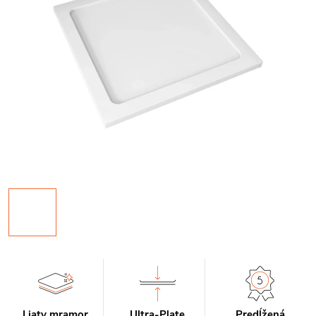
Liaty mramor
Ultra-Plate
Predĺžená