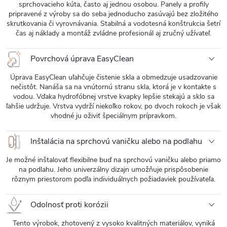
sprchovacieho kúta, často aj jednou osobou. Panely a profily
pripravené z výroby sa do seba jednoducho zasúvajú bez zložitého
skrutkovania či vyrovnávania. Stabilná a vodotesná konštrukcia šetrí
čas aj náklady a montáž zvládne profesionál aj zručný užívateľ.
Povrchová úprava EasyClean
Úprava EasyClean uľahčuje čistenie skla a obmedzuje usadzovanie
nečistôt. Nanáša sa na vnútornú stranu skla, ktorá je v kontakte s
vodou. Vďaka hydrofóbnej vrstve kvapky lepšie stekajú a sklo sa
ľahšie udržuje. Vrstva vydrží niekoľko rokov, po dvoch rokoch je však
vhodné ju oživiť špeciálnym prípravkom.
Inštalácia na sprchovú vaničku alebo na podlahu
Je možné inštalovať flexibilne buď na sprchovú vaničku alebo priamo
na podlahu. Jeho univerzálny dizajn umožňuje prispôsobenie
rôznym priestorom podľa individuálnych požiadaviek používateľa.
Odolnosť proti korózii
Tento výrobok, zhotovený z vysoko kvalitných materiálov, vyniká