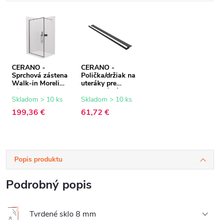
CERANO -
CERANO -
Sprchová zástena
Polička/držiak na
Walk-in Moreli
uteráky pre
Ľ/P - 8 mm -
sprchovú zástenu
čierna matná,
Walk-In - 8-10
Skladom > 10 ks
Skladom > 10 ks
transparentné
mm - čierna
199,36 €
61,72 €
sklo - 110x200
matná - 30 až
cm
160 cm
Popis produktu
Podrobný popis
Tvrdené sklo 8 mm