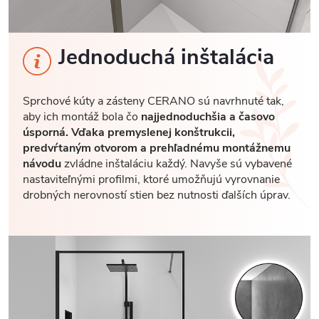
Jednoduchá inštalácia
Sprchové kúty a zásteny CERANO sú navrhnuté tak,
aby ich montáž bola čo
najjednoduchšia a časovo
úsporná. Vďaka premyslenej konštrukcii,
predvŕtaným otvorom a prehľadnému montážnemu
návodu
zvládne inštaláciu každý. Navyše sú vybavené
nastaviteľnými profilmi, ktoré umožňujú vyrovnanie
drobných nerovností stien bez nutnosti ďalších úprav.