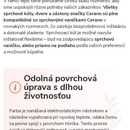
V rámci tejto série ponúkame širokú škálu rozmerov, aby
sme uspokojili rôzne potreby našich zákazníkov.
Všetky
sprchové kúty, dvere a zásteny značky Cerano sú plne
kompatibilné so sprchovými vaničkami Cerano
v
rovnakých rozmeroch, čo zaisťuje bezproblémovú inštaláciu
a dokonalé zladenie. Sprchovací kút je možné navyše
inštalovať flexibilne – buď na zodpovedajúcu
sprchovú
vaničku, alebo priamo na podlahu
podľa vašich preferencií
a možností kúpeľne.
Odolná povrchová
úprava s dlhou
životnosťou
Farba je nanášaná elektrostatickým nástrekom a
následne vypaľovaná pri vysokej teplote, vďaka čomu
sa pevne spojí s povrchom hliníka. Tento proces
zaisťuje dokonalú priľnavosť, vysokú mechanickú