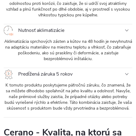
odolnosťou proti korózii, čo zaisťuje, že si udrží svoj atraktívny
vzhľad a plnú funkčnosť po dlhé obdobie, aj v prostredí s vysokou
vlhkosťou typickou pre kúpeľne.
Nutnosť aklimatizácie
Aklimatizácia sprchových zásten a kútov na 48 hodín je nevyhnutná
na adaptáciu materiálov na miestnu teplotu a vlhkosť, čo zabraňuje
poškodeniu, ako sú praskliny či deformácie, a zaisťuje
bezproblémovú inštaláciu.
Predĺžená záruka 5 rokov
K tomuto produktu poskytujeme päťročnú záruku, čo znamená, že
sa môžete dlhodobo spoľahnúť na jeho kvalitu a odolnosť. Navyše,
naše prémiové služby zaistia, že prípadné otázky alebo potreby
budú vyriešené rýchlo a efektívne. Táto kombinácia zaisťuje, že vaša
skúsenosť s produktom bude vždy prvotriedna a bezproblémová.
Cerano - Kvalita, na ktorú sa