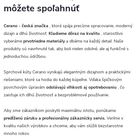
môžete spoľahnúť
Cerano - česká značka
, ktorá spája precízne spracovanie, moderný
dizajn a dlhú životnosť.
Kladieme dôraz na kvalitu
, starostlivo
vyberáme
prvotriedne materiály
a dbáme na každý detail. Naše
produkty sú navrhnuté tak, aby boli nielen odolné, ale aj funkčné s
jednoduchou údržbou.
Sprchové kúty Cerano vynikajú elegantným dizajnom a praktickými
riešeniami, ktoré sa hodia do každej kúpeľne. Vďaka špičkovým
povrchovým úpravám
odolávajú vlhkosti aj opotrebovaniu
, čo
zaisťuje ich dlhú životnosť a bezproblémové používanie.
Aby sme zákazníkom poskytli maximálnu istotu, ponúkame
predĺženú záruku a profesionálny zákaznícky servis.
Veríme v
kvalitu našich výrobkov a chceme, aby vám slúžili bezstarostne
mnoho rokov.