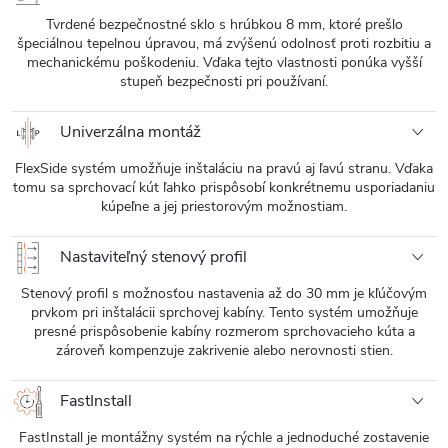
Tvrdené bezpečnostné sklo s hrúbkou 8 mm, ktoré prešlo
špeciálnou tepelnou úpravou, má zvýšenú odolnosť proti rozbitiu a
mechanickému poškodeniu. Vďaka tejto vlastnosti ponúka vyšší
stupeň bezpečnosti pri používaní.
Univerzálna montáž
FlexSide systém umožňuje inštaláciu na pravú aj ľavú stranu. Vďaka
tomu sa sprchovací kút ľahko prispôsobí konkrétnemu usporiadaniu
kúpeľne a jej priestorovým možnostiam.
Nastaviteľný stenový profil
Stenový profil s možnosťou nastavenia až do 30 mm je kľúčovým
prvkom pri inštalácii sprchovej kabíny. Tento systém umožňuje
presné prispôsobenie kabíny rozmerom sprchovacieho kúta a
zároveň kompenzuje zakrivenie alebo nerovnosti stien.
FastInstall
FastInstall je montážny systém na rýchle a jednoduché zostavenie