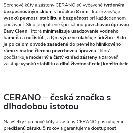
Sprchové kúty a zásteny CERANO sú vybavené
tvrdeným
bezpečnostným sklom
s hrúbkou
8 mm
, ktoré zaisťuje
vysokú pevnosť, stabilitu a bezpečnosť
pri každodennom
používaní. Sklo je opatrené špeciálnou
povrchovou úpravou
Easy Clean
, ktorá
minimalizuje usadzovanie vodného
kameňa a nečistôt
, a tým
výrazne uľahčuje údržbu
.
Sklo
je po celom obvode zasadené do pevného hliníkového
rámu s matne čiernou povrchovou úpravou
, ktorá
podčiarkuje
moderný a čistý vzhľad zásteny
a zároveň
zaisťuje
vysokú stabilitu a dlhú životnosť celej konštrukcie
.
CERANO – česká značka s
dlhodobou istotou
Na všetky sprchové kúty a zásteny CERANO poskytujeme
predĺženú záruku 5 rokov
a garantujeme
dostupnosť