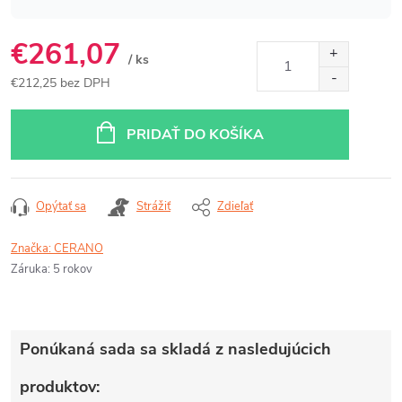
€261,07
/ ks
€212,25 bez DPH
Jednotková
cena:
PRIDAŤ DO KOŠÍKA
Opýtať sa
Strážiť
Zdieľať
Značka:
CERANO
Záruka
:
5 rokov
Ponúkaná sada sa skladá z nasledujúcich
produktov: