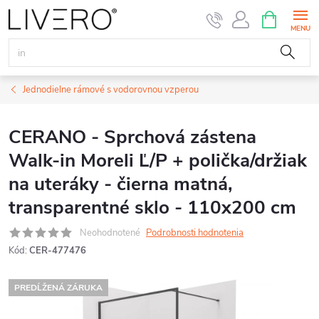
Prejsť
NÁKUPN
KOŠÍK
na
obsah
Jednodielne rámové s vodorovnou vzperou
CERANO - Sprchová zástena
Walk-in Moreli Ľ/P + polička/držiak
na uteráky - čierna matná,
transparentné sklo - 110x200 cm
Neohodnotené
Podrobnosti hodnotenia
Kód:
CER-477476
PREDĹŽENÁ ZÁRUKA