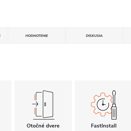
E
HODNOTENIE
DISKUSIA
Otočné dvere
FastInstall