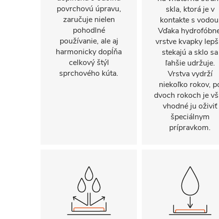
povrchovú úpravu,
skla, ktorá je v
zaručuje nielen
kontakte s vodou
pohodlné
Vďaka hydrofóbne
používanie, ale aj
vrstve kvapky lepš
harmonicky dopĺňa
stekajú a sklo sa
celkový štýl
ľahšie udržuje.
sprchového kúta.
Vrstva vydrží
niekoľko rokov, p
dvoch rokoch je vš
vhodné ju oživiť
špeciálnym
prípravkom.