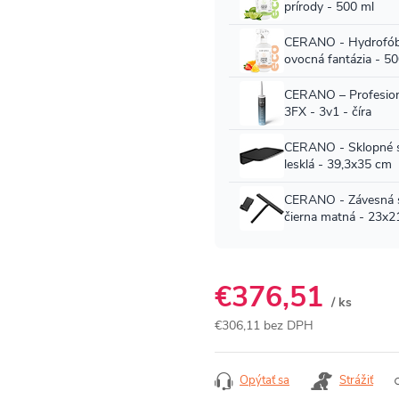
€376,51
/ ks
€306,11 bez DPH
Jednotková
cena:
Opýtať sa
Strážiť