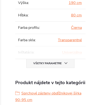
Výška
:
190 cm
Hĺbka
:
80 cm
Farba profilu
:
Čierna
Farba skla
:
Transparentné
Inštalácia
:
Univerzálna
VŠETKY PARAMETRE
Produkt nájdete v tejto kategórii
Sprchové zásteny obdĺžnikovej šírka
90-95 cm