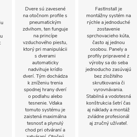
Dvere sú zavesené
FastInstall je
na otočnom profile s
montážny systém na
pneumatickým
rýchle a jednoduché
iu
zdvihom, ten funguje
zostavenie
na princípe
sprchovacieho kúta,
mu
vzduchového piestu,
často aj jednou
t
ktorý pri manipulácii
osobou. Panely a
s dverami
profily pripravené z
automaticky
výroby sa do seba
nadvihuje krídlo
jednoducho zasúvajú
dverí. Tým dochádza
bez zložitého
k zníženiu trenia
skrutkovania či
spodnej hrany dverí
vyrovnávania.
o podlahu alebo
Stabilná a vodotesná
tesnenie. Vďaka
konštrukcia šetrí čas
tomuto systému je
aj náklady a montáž
zaistená maximálna
zvládne profesionál
tesnosť a plynulý
aj zručný užívateľ.
chod pri otváraní a
zatváraní. Otočný