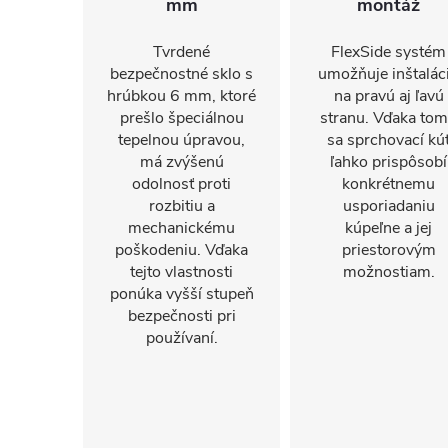
mm
montáž
Tvrdené
FlexSide systém
bezpečnostné sklo s
umožňuje inštalác
hrúbkou 6 mm, ktoré
na pravú aj ľavú
prešlo špeciálnou
stranu. Vďaka to
tepelnou úpravou,
sa sprchovací kú
má zvýšenú
ľahko prispôsobí
odolnosť proti
konkrétnemu
rozbitiu a
usporiadaniu
mechanickému
kúpeľne a jej
poškodeniu. Vďaka
priestorovým
tejto vlastnosti
možnostiam.
ponúka vyšší stupeň
bezpečnosti pri
používaní.