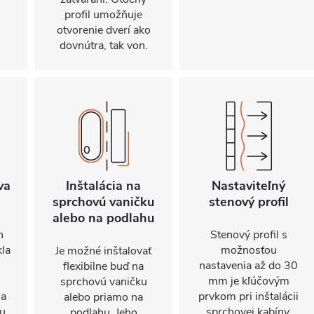
profil umožňuje
otvorenie dverí ako
dovnútra, tak von.
va
Inštalácia na
Nastaviteľný
sprchovú vaničku
stenový profil
alebo na podlahu
n
Stenový profil s
kla
možnosťou
Je možné inštalovať
nastavenia až do 30
flexibilne buď na
mm je kľúčovým
sprchovú vaničku
sa
prvkom pri inštalácii
alebo priamo na
nu
sprchovej kabíny.
podlahu. Jeho