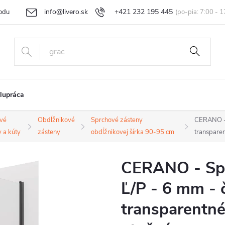
info@livero.sk
+421 232 195 445
odu
Vrátenie tovaru a reklamácia
Obchodné podmienky
Podmi
lupráca
vé
Obdĺžnikové
Sprchové zásteny
CERANO - 
 a kúty
zásteny
obdĺžnikovej šírka 90-95 cm
transpare
CERANO - Spr
Ľ/P - 6 mm - 
transparentné