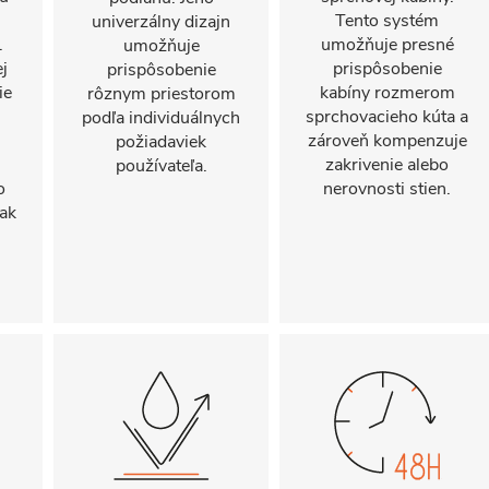
Tento systém
univerzálny dizajn
.
umožňuje presné
umožňuje
j
prispôsobenie
prispôsobenie
ie
kabíny rozmerom
rôznym priestorom
sprchovacieho kúta a
podľa individuálnych
zároveň kompenzuje
požiadaviek
zakrivenie alebo
používateľa.
o
nerovnosti stien.
ak