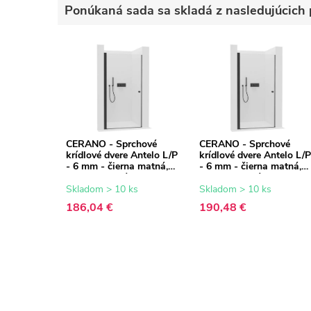
Ponúkaná sada sa skladá z nasledujúcich 
CERANO - Sprchové
CERANO - Sprchové
krídlové dvere Antelo L/P
krídlové dvere Antelo L/P
- 6 mm - čierna matná,
- 6 mm - čierna matná,
transparentné sklo -
transparentné sklo -
80x190 cm
90x190 cm
Skladom > 10 ks
Skladom > 10 ks
186,04 €
190,48 €