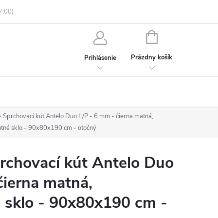
enky ochrany osobných údajov
Informácie o objednávke
NÁKUPNÝ
KOŠÍK
Prázdny košík
Prihlásenie
Sprchovací kút Antelo Duo Ľ/P - 6 mm - čierna matná,
ntné sklo - 90x80x190 cm - otočný
chovací kút Antelo Duo
čierna matná,
 sklo - 90x80x190 cm -