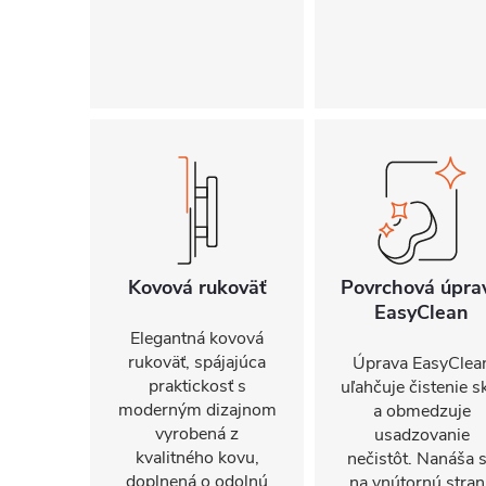
Kovová rukoväť
Povrchová úpra
EasyClean
Elegantná kovová
rukoväť, spájajúca
Úprava EasyClea
praktickosť s
uľahčuje čistenie s
moderným dizajnom
a obmedzuje
vyrobená z
usadzovanie
kvalitného kovu,
nečistôt. Nanáša 
doplnená o odolnú
na vnútornú stra