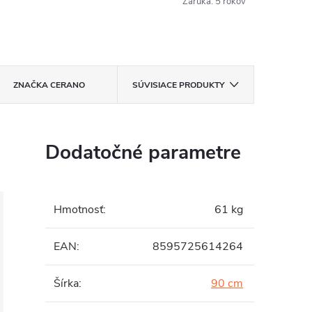
Záruka
:
5 rokov
ZNAČKA
CERANO
SÚVISIACE PRODUKTY
Dodatočné parametre
Hmotnosť
:
61 kg
EAN
:
8595725614264
Šírka
:
90 cm