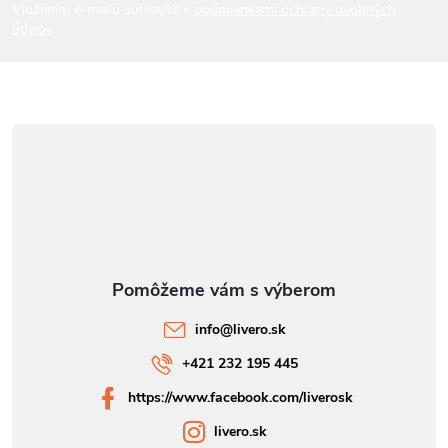
i
Vložením e-mailu súhlasíte s
podmienkami ochrany osobných
údajov
e
info
@
livero.sk
+421 232 195 445
https://www.facebook.com/liverosk
livero.sk