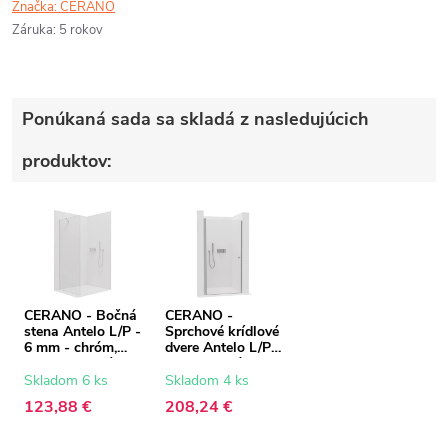
Značka:
CERANO
Záruka
:
5 rokov
Ponúkaná sada sa skladá z nasledujúcich
produktov:
CERANO - Bočná
CERANO -
stena Antelo L/P -
Sprchové krídlové
6 mm - chróm,
dvere Antelo L/P -
transparentné
6 mm - chróm,
sklo - 80x190 cm
transparentné
Skladom 6 ks
Skladom 4 ks
sklo - 110x190
123,88 €
208,24 €
cm