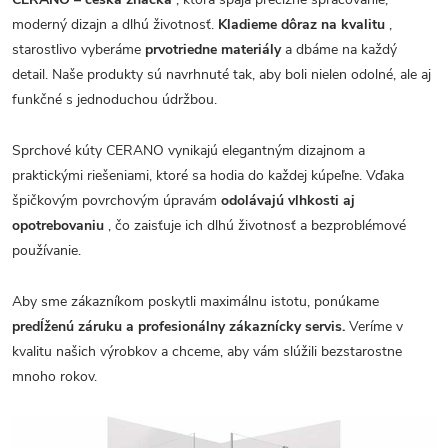
moderný dizajn a dlhú životnosť.
Kladieme dôraz na kvalitu
,
starostlivo vyberáme
prvotriedne materiály
a dbáme na každý
detail. Naše produkty sú navrhnuté tak, aby boli nielen odolné, ale aj
funkčné s jednoduchou údržbou.
Sprchové kúty CERANO vynikajú elegantným dizajnom a
praktickými riešeniami, ktoré sa hodia do každej kúpeľne. Vďaka
špičkovým povrchovým úpravám
odolávajú vlhkosti aj
opotrebovaniu
, čo zaisťuje ich dlhú životnosť a bezproblémové
používanie.
Aby sme zákazníkom poskytli maximálnu istotu, ponúkame
predĺženú záruku a profesionálny zákaznícky servis.
Veríme v
kvalitu našich výrobkov a chceme, aby vám slúžili bezstarostne
mnoho rokov.