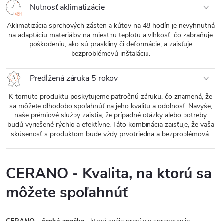
Nutnosť aklimatizácie
Aklimatizácia sprchových zásten a kútov na 48 hodín je nevyhnutná
na adaptáciu materiálov na miestnu teplotu a vlhkosť, čo zabraňuje
poškodeniu, ako sú praskliny či deformácie, a zaisťuje
bezproblémovú inštaláciu.
Predĺžená záruka 5 rokov
K tomuto produktu poskytujeme päťročnú záruku, čo znamená, že
sa môžete dlhodobo spoľahnúť na jeho kvalitu a odolnosť. Navyše,
naše prémiové služby zaistia, že prípadné otázky alebo potreby
budú vyriešené rýchlo a efektívne. Táto kombinácia zaisťuje, že vaša
skúsenosť s produktom bude vždy prvotriedna a bezproblémová.
CERANO - Kvalita, na ktorú sa
môžete spoľahnúť
CERANO – česká značka
, ktorá spája precízne spracovanie,