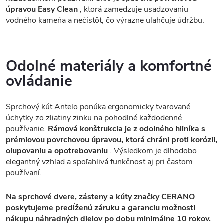
úpravou Easy Clean
, ktorá zamedzuje usadzovaniu
vodného kameňa a nečistôt, čo výrazne uľahčuje údržbu.
Odolné materiály a komfortné
ovládanie
Sprchový kút Antelo ponúka ergonomicky tvarované
úchytky zo zliatiny zinku na pohodlné každodenné
používanie.
Rámová konštrukcia je z odolného hliníka s
prémiovou povrchovou úpravou, ktorá chráni proti korózii,
olupovaniu a opotrebovaniu
. Výsledkom je dlhodobo
elegantný vzhľad a spoľahlivá funkčnosť aj pri častom
používaní.
Na sprchové dvere, zásteny a kúty značky CERANO
poskytujeme predĺženú záruku a garanciu možnosti
nákupu náhradných dielov po dobu minimálne 10 rokov.