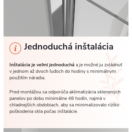
Jednoduchá inštalácia
Inštalácia je veľmi jednoduchá
a je možné ju zvládnuť
v jednom až dvoch ľuďoch do hodiny s minimálnym
použitím náradia.
Pred montážou sa odporúča aklimatizácia sklenených
panelov po dobu minimálne 48 hodín, najmä v
chladnejších obdobiach, aby sa minimalizovalo riziko
poškodenia skla počas inštalácie.