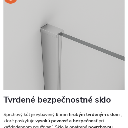
Tvrdené bezpečnostné sklo
Sprchový kút je vybavený
6 mm hrubým tvrdeným sklom
,
ktoré poskytuje
vysokú pevnosť a bezpečnosť
pri
každodennom používaní. Sklo je opatrené
povrchovou