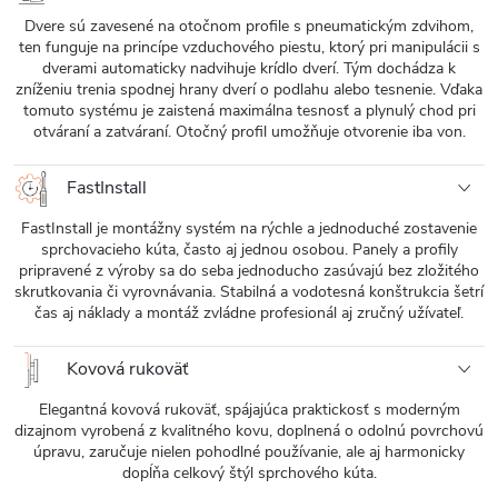
Dvere sú zavesené na otočnom profile s pneumatickým zdvihom,
ten funguje na princípe vzduchového piestu, ktorý pri manipulácii s
dverami automaticky nadvihuje krídlo dverí. Tým dochádza k
zníženiu trenia spodnej hrany dverí o podlahu alebo tesnenie. Vďaka
tomuto systému je zaistená maximálna tesnosť a plynulý chod pri
otváraní a zatváraní. Otočný profil umožňuje otvorenie iba von.
FastInstall
FastInstall je montážny systém na rýchle a jednoduché zostavenie
sprchovacieho kúta, často aj jednou osobou. Panely a profily
pripravené z výroby sa do seba jednoducho zasúvajú bez zložitého
skrutkovania či vyrovnávania. Stabilná a vodotesná konštrukcia šetrí
čas aj náklady a montáž zvládne profesionál aj zručný užívateľ.
Kovová rukoväť
Elegantná kovová rukoväť, spájajúca praktickosť s moderným
dizajnom vyrobená z kvalitného kovu, doplnená o odolnú povrchovú
úpravu, zaručuje nielen pohodlné používanie, ale aj harmonicky
dopĺňa celkový štýl sprchového kúta.