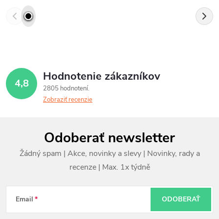
Hodnotenie zákazníkov
4,8
2805 hodnotení
Zobraziť recenzie
Z
Odoberať newsletter
á
p
ä
t
Email
ODOBERAŤ