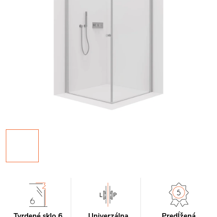
Tvrdené sklo 6
Univerzálna
Predĺžená