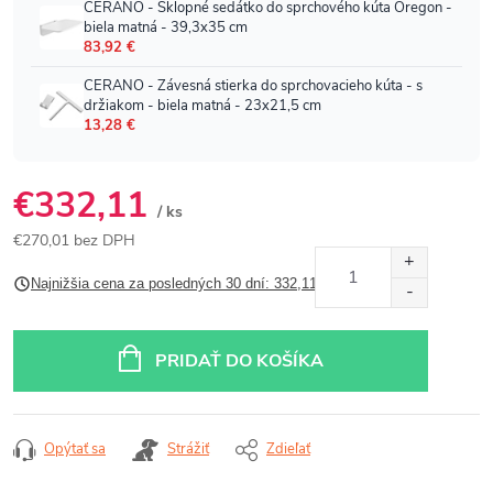
€332,11
/ ks
€270,01 bez DPH
Jednotková
Najnižšia cena za posledných 30 dní: 332,11 €
cena:
PRIDAŤ DO KOŠÍKA
Opýtať sa
Strážiť
Zdieľať