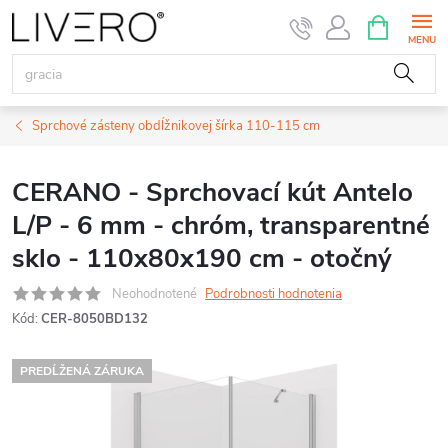
Prejsť
NÁKUPN
KOŠÍK
na
obsah
Sprchové zásteny obdĺžnikovej šírka 110-115 cm
CERANO - Sprchovací kút Antelo
L/P - 6 mm - chróm, transparentné
sklo - 110x80x190 cm - otočný
Neohodnotené
Podrobnosti hodnotenia
Kód:
CER-8050BD132
PREDĹŽENÁ ZÁRUKA