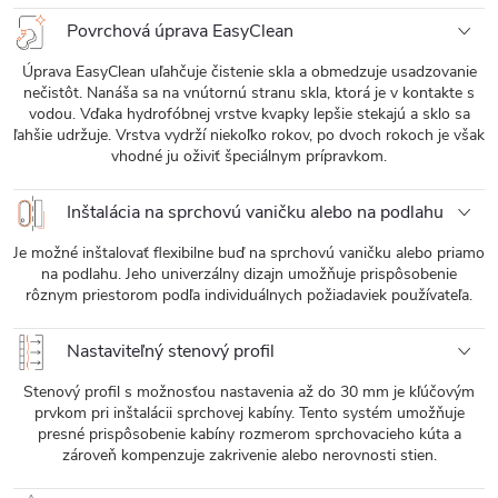
Povrchová úprava EasyClean
Úprava EasyClean uľahčuje čistenie skla a obmedzuje usadzovanie
nečistôt. Nanáša sa na vnútornú stranu skla, ktorá je v kontakte s
vodou. Vďaka hydrofóbnej vrstve kvapky lepšie stekajú a sklo sa
ľahšie udržuje. Vrstva vydrží niekoľko rokov, po dvoch rokoch je však
vhodné ju oživiť špeciálnym prípravkom.
Inštalácia na sprchovú vaničku alebo na podlahu
Je možné inštalovať flexibilne buď na sprchovú vaničku alebo priamo
na podlahu. Jeho univerzálny dizajn umožňuje prispôsobenie
rôznym priestorom podľa individuálnych požiadaviek používateľa.
Nastaviteľný stenový profil
Stenový profil s možnosťou nastavenia až do 30 mm je kľúčovým
prvkom pri inštalácii sprchovej kabíny. Tento systém umožňuje
presné prispôsobenie kabíny rozmerom sprchovacieho kúta a
zároveň kompenzuje zakrivenie alebo nerovnosti stien.