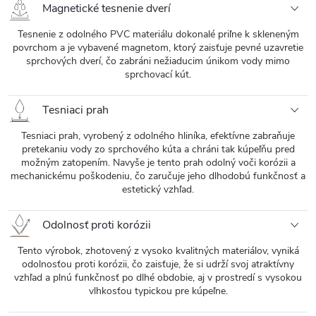
Magnetické tesnenie dverí
Tesnenie z odolného PVC materiálu dokonalé priľne k skleneným
povrchom a je vybavené magnetom, ktorý zaisťuje pevné uzavretie
sprchových dverí, čo zabráni nežiaducim únikom vody mimo
sprchovací kút.
Tesniaci prah
Tesniaci prah, vyrobený z odolného hliníka, efektívne zabraňuje
pretekaniu vody zo sprchového kúta a chráni tak kúpeľňu pred
možným zatopením. Navyše je tento prah odolný voči korózii a
mechanickému poškodeniu, čo zaručuje jeho dlhodobú funkčnosť a
estetický vzhľad.
Odolnosť proti korózii
Tento výrobok, zhotovený z vysoko kvalitných materiálov, vyniká
odolnosťou proti korózii, čo zaisťuje, že si udrží svoj atraktívny
vzhľad a plnú funkčnosť po dlhé obdobie, aj v prostredí s vysokou
vlhkosťou typickou pre kúpeľne.