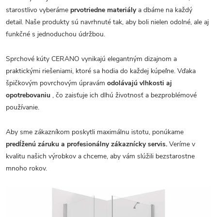
starostlivo vyberáme
prvotriedne materiály
a dbáme na každý
detail. Naše produkty sú navrhnuté tak, aby boli nielen odolné, ale aj
funkčné s jednoduchou údržbou.
Sprchové kúty CERANO vynikajú elegantným dizajnom a
praktickými riešeniami, ktoré sa hodia do každej kúpeľne. Vďaka
špičkovým povrchovým úpravám
odolávajú vlhkosti aj
opotrebovaniu
, čo zaisťuje ich dlhú životnosť a bezproblémové
používanie.
Aby sme zákazníkom poskytli maximálnu istotu, ponúkame
predĺženú záruku a profesionálny zákaznícky servis.
Veríme v
kvalitu našich výrobkov a chceme, aby vám slúžili bezstarostne
mnoho rokov.