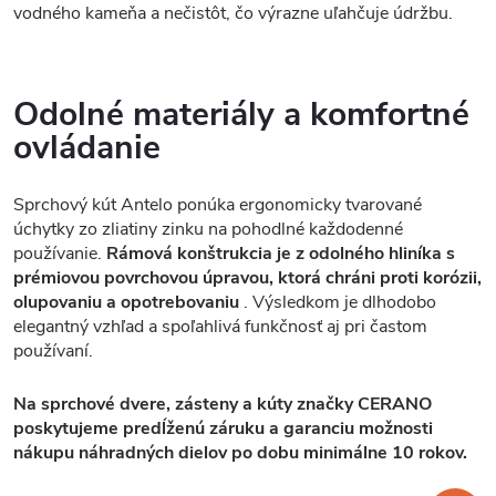
vodného kameňa a nečistôt, čo výrazne uľahčuje údržbu.
Odolné materiály a komfortné
ovládanie
Sprchový kút Antelo ponúka ergonomicky tvarované
úchytky zo zliatiny zinku na pohodlné každodenné
používanie.
Rámová konštrukcia je z odolného hliníka s
prémiovou povrchovou úpravou, ktorá chráni proti korózii,
olupovaniu a opotrebovaniu
. Výsledkom je dlhodobo
elegantný vzhľad a spoľahlivá funkčnosť aj pri častom
používaní.
Na sprchové dvere, zásteny a kúty značky CERANO
poskytujeme predĺženú záruku a garanciu možnosti
nákupu náhradných dielov po dobu minimálne 10 rokov.