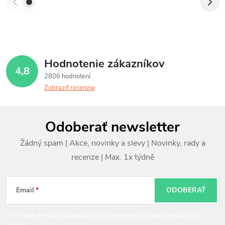
Hodnotenie zákazníkov
4,8
2806 hodnotení
Zobraziť recenzie
Z
Odoberať newsletter
á
p
ä
t
Email
ODOBERAŤ
i
Vložením e-mailu súhlasíte s
podmienkami ochrany osobných
údajov