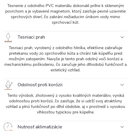
Tesnenie z odolného PVC materiálu dokonalé priľne k skleneným
povrchom a je vybavené magnetom, ktorý zaisťuje pevné uzavretie
sprchových dverí, čo zabráni nežiaducim únikom vody mimo
sprchovací kút.
Tesniaci prah
Tesniaci prah, vyrobený z odolného hliníka, efektívne zabraňuje
pretekaniu vody zo sprchového kúta a chráni tak kúpeľňu pred
možným zatopením. Navyše je tento prah odolný voči korózii a
mechanickému poškodeniu, čo zaručuje jeho dlhodobú funkčnosť a
estetický vzhľad.
Odolnosť proti korózii
Tento výrobok, zhotovený z vysoko kvalitných materiálov, vyniká
odolnosťou proti korózii, čo zaisťuje, že si udrží svoj atraktívny
vzhľad a plnú funkčnosť po dlhé obdobie, aj v prostredí s vysokou
vlhkosťou typickou pre kúpeľne.
Nutnosť aklimatizácie