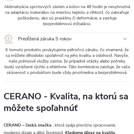
Aklimatizácia sprchových zásten a kútov na 48 hodín je nevyhnutná
na adaptáciu materiálov na miestnu teplotu a vlhkosť, čo zabraňuje
poškodeniu, ako sú praskliny či deformácie, a zaisťuje
bezproblémovú inštaláciu.
Predĺžená záruka 5 rokov
K tomuto produktu poskytujeme päťročnú záruku, čo znamená, že
sa môžete dlhodobo spoľahnúť na jeho kvalitu a odolnosť. Navyše,
naše prémiové služby zaistia, že prípadné otázky alebo potreby
budú vyriešené rýchlo a efektívne. Táto kombinácia zaisťuje, že vaša
skúsenosť s produktom bude vždy prvotriedna a bezproblémová.
CERANO - Kvalita, na ktorú sa
môžete spoľahnúť
CERANO – česká značka
, ktorá spája precízne spracovanie,
moderný dizajn a dlhú životnosť.
Kladieme dôraz na kvalitu
,