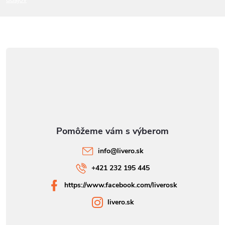
e
info
@
livero.sk
+421 232 195 445
https://www.facebook.com/liverosk
livero.sk