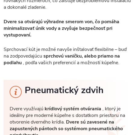
rovnakých rozmeroch, čo zaisťuje bezproblémovú inštaláciu
a dokonalé zladenie.
Dvere sa otvárajú výhradne smerom von, čo pomáha
minimalizovať únik vody a zvyšuje bezpečnosť pri
vystupovaní.
Sprchovací kút je možné navyše inštalovať flexibilne – buď
na zodpovedajúcu
sprchovú vaničku, alebo priamo na
podlahu
, podľa vašich preferencií a možností kúpeľne.
Pneumatický zdvih
Dvere využívajú
krídlový systém otvárania
, ktorý je
ideálny pre moderné kúpeľne s dostatkom priestoru na
otvorenie dverného krídla.
Dvere sú zavesené na
zapustených pántoch so systémom pneumatického