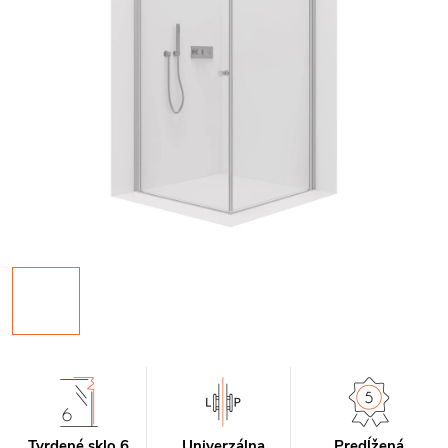
Tvrdené sklo 6
Univerzálna
Predĺžená