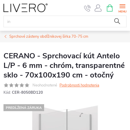
Prejsť
NÁKUPN
KOŠÍK
na
obsah
Sprchové zásteny obdĺžnikovej šírka 70-75 cm
CERANO - Sprchovací kút Antelo
L/P - 6 mm - chróm, transparentné
sklo - 70x100x190 cm - otočný
Neohodnotené
Podrobnosti hodnotenia
Kód:
CER-8050BD120
PREDĹŽENÁ ZÁRUKA