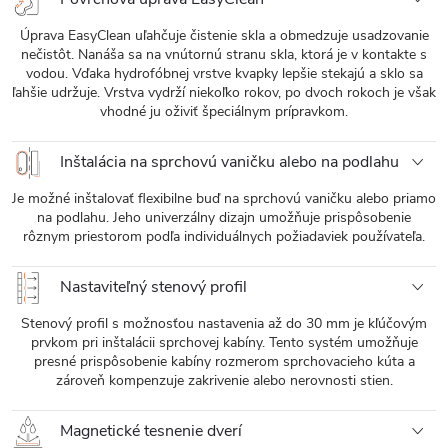
Úprava EasyClean uľahčuje čistenie skla a obmedzuje usadzovanie
nečistôt. Nanáša sa na vnútornú stranu skla, ktorá je v kontakte s
vodou. Vďaka hydrofóbnej vrstve kvapky lepšie stekajú a sklo sa
ľahšie udržuje. Vrstva vydrží niekoľko rokov, po dvoch rokoch je však
vhodné ju oživiť špeciálnym prípravkom.
Inštalácia na sprchovú vaničku alebo na podlahu
Je možné inštalovať flexibilne buď na sprchovú vaničku alebo priamo
na podlahu. Jeho univerzálny dizajn umožňuje prispôsobenie
rôznym priestorom podľa individuálnych požiadaviek používateľa.
Nastaviteľný stenový profil
Stenový profil s možnosťou nastavenia až do 30 mm je kľúčovým
prvkom pri inštalácii sprchovej kabíny. Tento systém umožňuje
presné prispôsobenie kabíny rozmerom sprchovacieho kúta a
zároveň kompenzuje zakrivenie alebo nerovnosti stien.
Magnetické tesnenie dverí