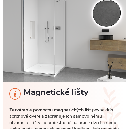
Magnetické lišty
Zatváranie pomocou magnetických líšt
pevne drží
sprchové dvere a zabraňuje ich samovoľnému
otváraniu. Lišty sú umiestnené na hrane dverí a rámu
alebo medzi dvoma sklenenými krídlami, kde magnety