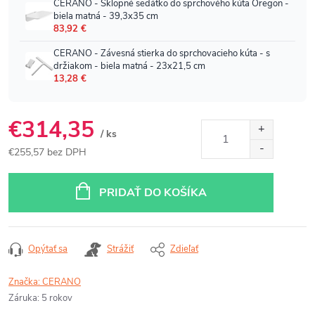
€314,35
/ ks
€255,57 bez DPH
Jednotková
cena:
PRIDAŤ DO KOŠÍKA
Opýtať sa
Strážiť
Zdieľať
Značka:
CERANO
Záruka
:
5 rokov