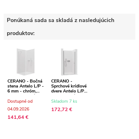
Ponúkaná sada sa skladá z nasledujúcich
produktov:
CERANO - Bočná
CERANO -
stena Antelo L/P -
Sprchové krídlové
6 mm - chróm,
dvere Antelo L/P -
transparentné
6 mm - chróm,
sklo - 100x190
transparentné
Dostupné od
Skladom 7 ks
cm
sklo - 70x190 cm
04.09.2026
172,72 €
141,64 €