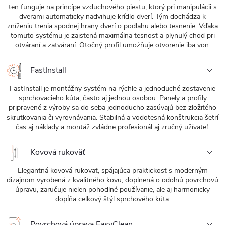
ten funguje na princípe vzduchového piestu, ktorý pri manipulácii s
dverami automaticky nadvihuje krídlo dverí. Tým dochádza k
zníženiu trenia spodnej hrany dverí o podlahu alebo tesnenie. Vďaka
tomuto systému je zaistená maximálna tesnosť a plynulý chod pri
otváraní a zatváraní. Otočný profil umožňuje otvorenie iba von.
FastInstall
FastInstall je montážny systém na rýchle a jednoduché zostavenie
sprchovacieho kúta, často aj jednou osobou. Panely a profily
pripravené z výroby sa do seba jednoducho zasúvajú bez zložitého
skrutkovania či vyrovnávania. Stabilná a vodotesná konštrukcia šetrí
čas aj náklady a montáž zvládne profesionál aj zručný užívateľ.
Kovová rukoväť
Elegantná kovová rukoväť, spájajúca praktickosť s moderným
dizajnom vyrobená z kvalitného kovu, doplnená o odolnú povrchovú
úpravu, zaručuje nielen pohodlné používanie, ale aj harmonicky
dopĺňa celkový štýl sprchového kúta.
Povrchová úprava EasyClean