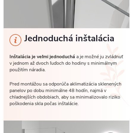
Jednoduchá inštalácia
Inštalácia je veľmi jednoduchá
a je možné ju zvládnuť
v jednom až dvoch ľuďoch do hodiny s minimálnym
použitím náradia.
Pred montážou sa odporúča aklimatizácia sklenených
panelov po dobu minimálne 48 hodín, najmä v
chladnejších obdobiach, aby sa minimalizovalo riziko
poškodenia skla počas inštalácie.