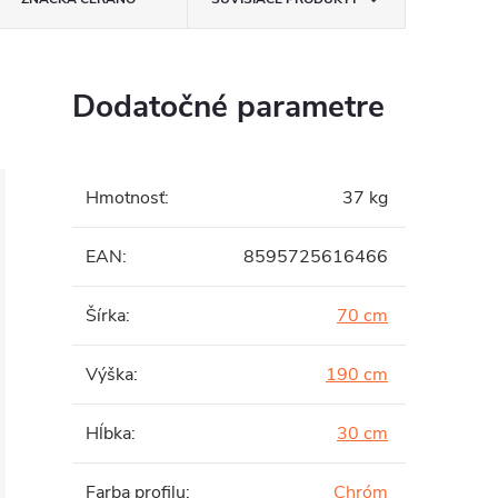
Dodatočné parametre
Hmotnosť
:
37 kg
EAN
:
8595725616466
Šírka
:
70 cm
Výška
:
190 cm
Hĺbka
:
30 cm
Farba profilu
:
Chróm