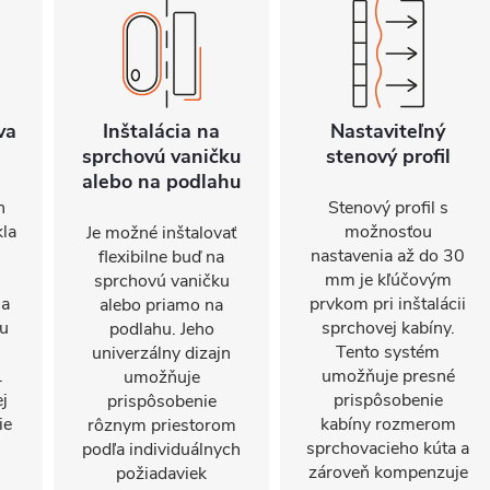
va
Inštalácia na
Nastaviteľný
sprchovú vaničku
stenový profil
alebo na podlahu
n
Stenový profil s
kla
možnosťou
Je možné inštalovať
nastavenia až do 30
flexibilne buď na
mm je kľúčovým
sprchovú vaničku
sa
prvkom pri inštalácii
alebo priamo na
nu
sprchovej kabíny.
podlahu. Jeho
Tento systém
univerzálny dizajn
.
umožňuje presné
umožňuje
j
prispôsobenie
prispôsobenie
ie
kabíny rozmerom
rôznym priestorom
sprchovacieho kúta a
podľa individuálnych
zároveň kompenzuje
požiadaviek