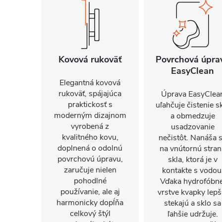
Kovová rukoväť
Povrchová úpra
EasyClean
Elegantná kovová
rukoväť, spájajúca
Úprava EasyClea
praktickosť s
uľahčuje čistenie s
moderným dizajnom
a obmedzuje
vyrobená z
usadzovanie
kvalitného kovu,
nečistôt. Nanáša 
doplnená o odolnú
na vnútornú stra
povrchovú úpravu,
skla, ktorá je v
zaručuje nielen
kontakte s vodou
pohodlné
Vďaka hydrofóbne
používanie, ale aj
vrstve kvapky lepš
harmonicky dopĺňa
stekajú a sklo sa
celkový štýl
ľahšie udržuje.