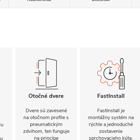
Otočné dvere
FastInstall
Dvere sú zavesené
FastInstall je
na otočnom profile s
montážny systém na
pneumatickým
rýchle a jednoduché
iu
zdvihom, ten funguje
zostavenie
na princípe
sprchovacieho kúta,
mu