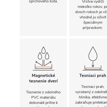
sprchového kúta.
Vrstva vydrží
niekoľko rokov, p
dvoch rokoch je vš
vhodné ju oživiť
špeciálnym
prípravkom.
Magnetické
Tesniaci prah
tesnenie dverí
Tesniaci prah,
vyrobený z odolné
Tesnenie z odolného
hliníka, efektívne
PVC materiálu
zabraňuje pretekan
dokonalé priľne k