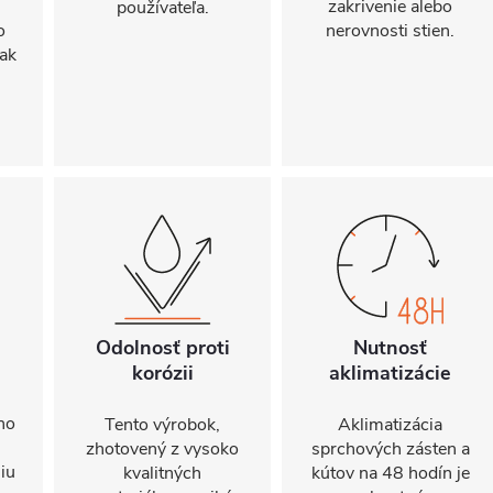
zakrivenie alebo
používateľa.
o
nerovnosti stien.
ak
Odolnosť proti
Nutnosť
korózii
aklimatizácie
ho
Tento výrobok,
Aklimatizácia
zhotovený z vysoko
sprchových zásten a
iu
kvalitných
kútov na 48 hodín je