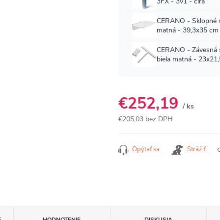
€252,19
/ ks
€205,03 bez DPH
Jednotková
cena:
Opýtať sa
Strážiť
E
HODNOTENIE
DISKUSIA