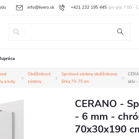
info@livero.sk
+421 232 195 445
odu
Vrátenie tovaru a reklamácia
Obchodné podmienky
Podmi
lupráca
hové
Obdĺžnikové
Sprchové zásteny obdĺžnikovej
CERAN
ny a kúty
zásteny
šírka 70-75 cm
sklo 
CERANO - Spr
- 6 mm - chró
70x30x190 cm