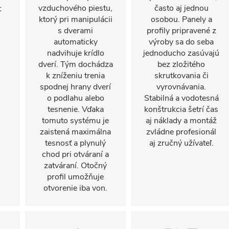
vzduchového piestu,
často aj jednou
t
ktorý pri manipulácii
osobou. Panely a
s dverami
profily pripravené z
automaticky
výroby sa do seba
nadvihuje krídlo
jednoducho zasúvajú
dverí. Tým dochádza
bez zložitého
k zníženiu trenia
skrutkovania či
spodnej hrany dverí
vyrovnávania.
o podlahu alebo
Stabilná a vodotesná
tesnenie. Vďaka
konštrukcia šetrí čas
tomuto systému je
aj náklady a montáž
zaistená maximálna
zvládne profesionál
tesnosť a plynulý
aj zručný užívateľ.
chod pri otváraní a
zatváraní. Otočný
profil umožňuje
otvorenie iba von.