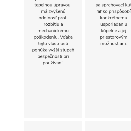
tepelnou úpravou,
sa sprchovací kú
má zvýšenú
ľahko prispôsobí
odolnosť proti
konkrétnemu
rozbitiu a
usporiadaniu
mechanickému
kúpeľne a jej
poškodeniu. Vďaka
priestorovým
tejto vlastnosti
možnostiam.
ponúka vyšší stupeň
bezpečnosti pri
používaní.