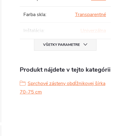
Farba skla
:
Transparentné
Inštalácia
:
Univerzálna
VŠETKY PARAMETRE
Produkt nájdete v tejto kategórii
Sprchové zásteny obdĺžnikovej šírka
70-75 cm