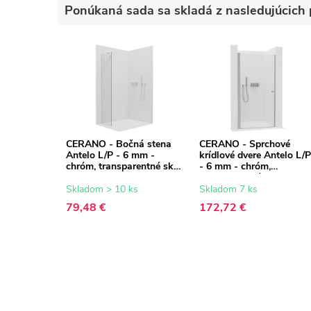
Ponúkaná sada sa skladá z nasledujúcich 
CERANO - Bočná stena
CERANO - Sprchové
Antelo L/P - 6 mm -
krídlové dvere Antelo L/P
chróm, transparentné sklo
- 6 mm - chróm,
- 30x190 cm
transparentné sklo -
70x190 cm
Skladom > 10 ks
Skladom 7 ks
79,48 €
172,72 €