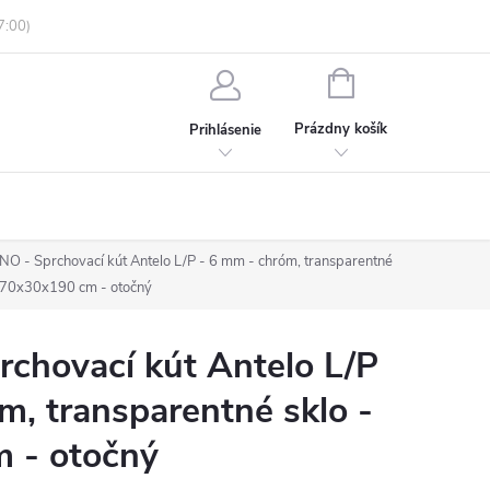
enky ochrany osobných údajov
Informácie o objednávke
NÁKUPNÝ
KOŠÍK
Prázdny košík
Prihlásenie
O - Sprchovací kút Antelo L/P - 6 mm - chróm, transparentné
- 70x30x190 cm - otočný
chovací kút Antelo L/P
m, transparentné sklo -
 - otočný