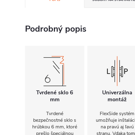
Podrobný popis
Tvrdené sklo 6
Univerzálna
mm
montáž
Tvrdené
FlexSide systém
bezpečnostné sklo s
umožňuje inštalác
hrúbkou 6 mm, ktoré
na pravú aj ľavú
prešlo špeciálnou
stranu. Vďaka to