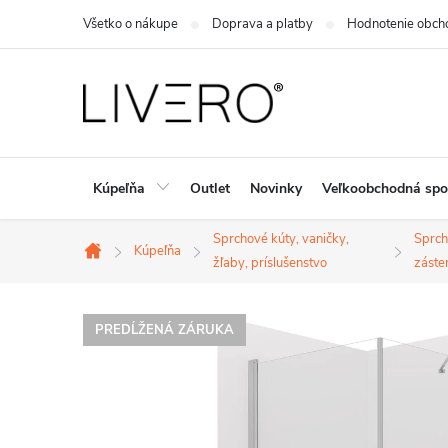
Prejsť
Všetko o nákupe
Doprava a platby
Hodnotenie obch
na
obsah
Kúpeľňa
Outlet
Novinky
Veľkoobchodná spo
Sprchové kúty, vaničky,
Sprc
Kúpeľňa
Domov
žľaby, príslušenstvo
záste
PREDĹŽENÁ ZÁRUKA