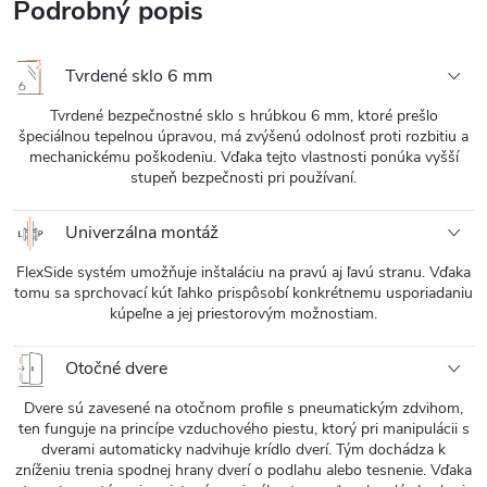
Podrobný popis
Tvrdené sklo 6 mm
Tvrdené bezpečnostné sklo s hrúbkou 6 mm, ktoré prešlo
špeciálnou tepelnou úpravou, má zvýšenú odolnosť proti rozbitiu a
mechanickému poškodeniu. Vďaka tejto vlastnosti ponúka vyšší
stupeň bezpečnosti pri používaní.
Univerzálna montáž
FlexSide systém umožňuje inštaláciu na pravú aj ľavú stranu. Vďaka
tomu sa sprchovací kút ľahko prispôsobí konkrétnemu usporiadaniu
kúpeľne a jej priestorovým možnostiam.
Otočné dvere
Dvere sú zavesené na otočnom profile s pneumatickým zdvihom,
ten funguje na princípe vzduchového piestu, ktorý pri manipulácii s
dverami automaticky nadvihuje krídlo dverí. Tým dochádza k
zníženiu trenia spodnej hrany dverí o podlahu alebo tesnenie. Vďaka