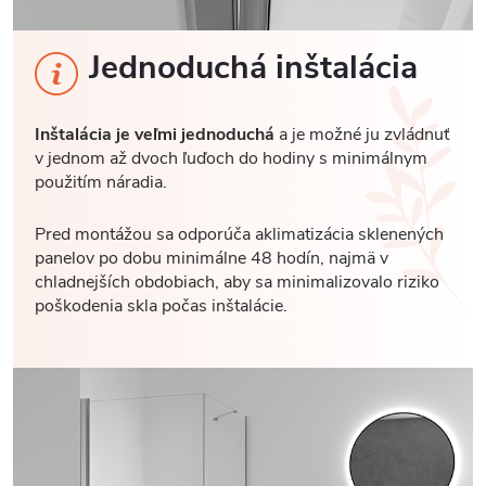
Jednoduchá inštalácia
Inštalácia je veľmi jednoduchá
a je možné ju zvládnuť
v jednom až dvoch ľuďoch do hodiny s minimálnym
použitím náradia.
Pred montážou sa odporúča aklimatizácia sklenených
panelov po dobu minimálne 48 hodín, najmä v
chladnejších obdobiach, aby sa minimalizovalo riziko
poškodenia skla počas inštalácie.