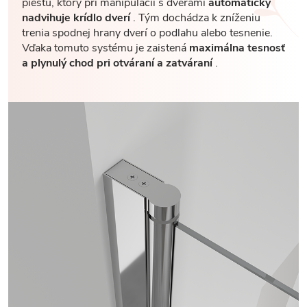
piestu, ktorý pri manipulácii s dverami
automaticky
nadvihuje krídlo dverí
. Tým dochádza k zníženiu
trenia spodnej hrany dverí o podlahu alebo tesnenie.
Vďaka tomuto systému je zaistená
maximálna tesnosť
a plynulý chod pri otváraní a zatváraní
.