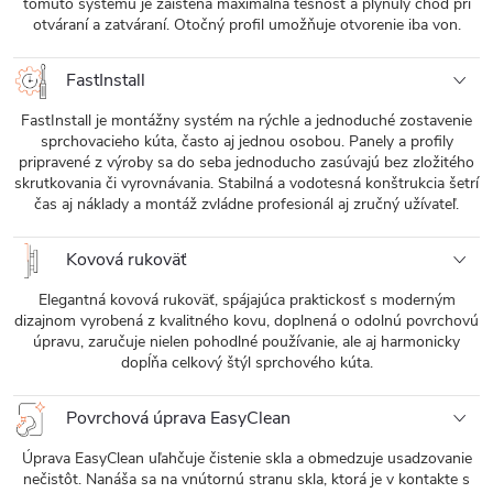
tomuto systému je zaistená maximálna tesnosť a plynulý chod pri
otváraní a zatváraní. Otočný profil umožňuje otvorenie iba von.
FastInstall
FastInstall je montážny systém na rýchle a jednoduché zostavenie
sprchovacieho kúta, často aj jednou osobou. Panely a profily
pripravené z výroby sa do seba jednoducho zasúvajú bez zložitého
skrutkovania či vyrovnávania. Stabilná a vodotesná konštrukcia šetrí
čas aj náklady a montáž zvládne profesionál aj zručný užívateľ.
Kovová rukoväť
Elegantná kovová rukoväť, spájajúca praktickosť s moderným
dizajnom vyrobená z kvalitného kovu, doplnená o odolnú povrchovú
úpravu, zaručuje nielen pohodlné používanie, ale aj harmonicky
dopĺňa celkový štýl sprchového kúta.
Povrchová úprava EasyClean
Úprava EasyClean uľahčuje čistenie skla a obmedzuje usadzovanie
nečistôt. Nanáša sa na vnútornú stranu skla, ktorá je v kontakte s