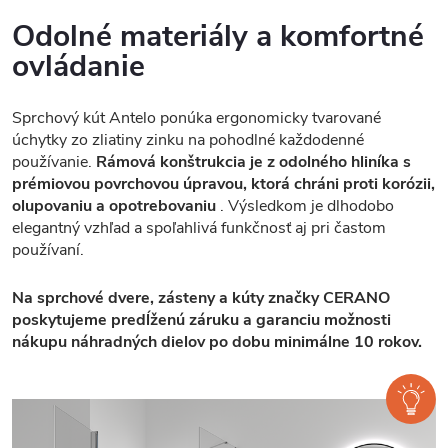
Odolné materiály a komfortné
ovládanie
Sprchový kút Antelo ponúka ergonomicky tvarované
úchytky zo zliatiny zinku na pohodlné každodenné
používanie.
Rámová konštrukcia je z odolného hliníka s
prémiovou povrchovou úpravou, ktorá chráni proti korózii,
olupovaniu a opotrebovaniu
. Výsledkom je dlhodobo
elegantný vzhľad a spoľahlivá funkčnosť aj pri častom
používaní.
Na sprchové dvere, zásteny a kúty značky CERANO
poskytujeme predĺženú záruku a garanciu možnosti
nákupu náhradných dielov po dobu minimálne 10 rokov.