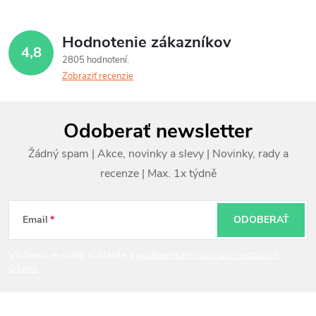
Hodnotenie zákazníkov
4,8
2805 hodnotení
Zobraziť recenzie
Z
Odoberať newsletter
á
p
ä
t
Email
ODOBERAŤ
i
Vložením e-mailu súhlasíte s
podmienkami ochrany osobných
údajov
e