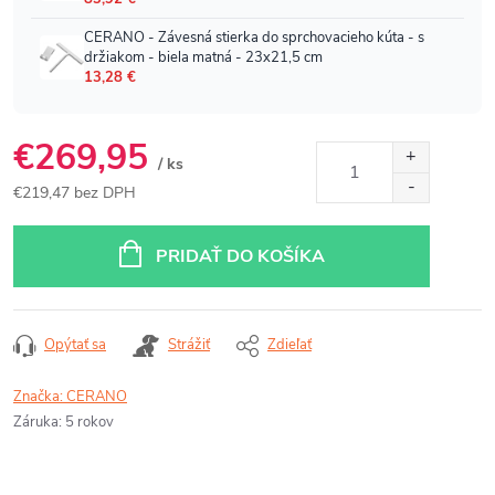
€269,95
/ ks
€219,47 bez DPH
Jednotková
cena:
PRIDAŤ DO KOŠÍKA
Opýtať sa
Strážiť
Zdieľať
Značka:
CERANO
Záruka
:
5 rokov