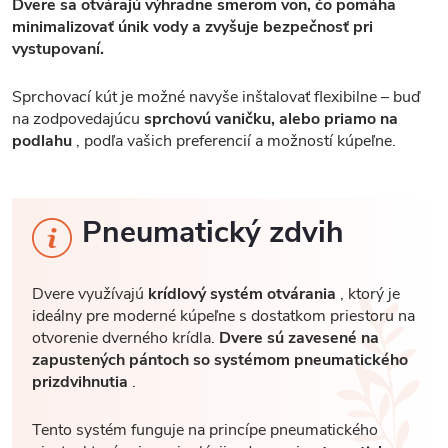
Dvere sa otvárajú výhradne smerom von, čo pomáha
minimalizovať únik vody a zvyšuje bezpečnosť pri
vystupovaní.
Sprchovací kút je možné navyše inštalovať flexibilne – buď
na zodpovedajúcu
sprchovú vaničku, alebo priamo na
podlahu
, podľa vašich preferencií a možností kúpeľne.
Pneumatický zdvih
Dvere využívajú
krídlový systém otvárania
, ktorý je
ideálny pre moderné kúpeľne s dostatkom priestoru na
otvorenie dverného krídla.
Dvere sú zavesené na
zapustených pántoch so systémom pneumatického
prizdvihnutia
.
Tento systém funguje na princípe pneumatického