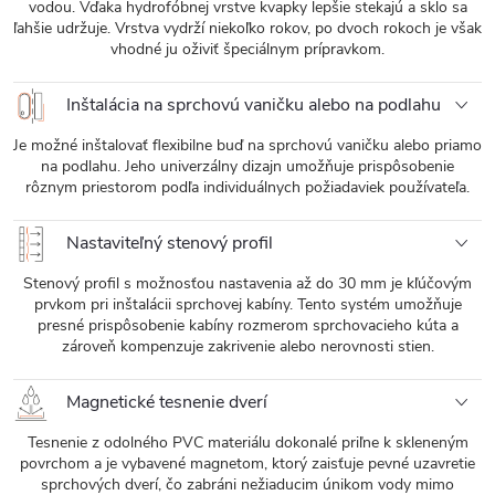
vodou. Vďaka hydrofóbnej vrstve kvapky lepšie stekajú a sklo sa
ľahšie udržuje. Vrstva vydrží niekoľko rokov, po dvoch rokoch je však
vhodné ju oživiť špeciálnym prípravkom.
Inštalácia na sprchovú vaničku alebo na podlahu
Je možné inštalovať flexibilne buď na sprchovú vaničku alebo priamo
na podlahu. Jeho univerzálny dizajn umožňuje prispôsobenie
rôznym priestorom podľa individuálnych požiadaviek používateľa.
Nastaviteľný stenový profil
Stenový profil s možnosťou nastavenia až do 30 mm je kľúčovým
prvkom pri inštalácii sprchovej kabíny. Tento systém umožňuje
presné prispôsobenie kabíny rozmerom sprchovacieho kúta a
zároveň kompenzuje zakrivenie alebo nerovnosti stien.
Magnetické tesnenie dverí
Tesnenie z odolného PVC materiálu dokonalé priľne k skleneným
povrchom a je vybavené magnetom, ktorý zaisťuje pevné uzavretie
sprchových dverí, čo zabráni nežiaducim únikom vody mimo