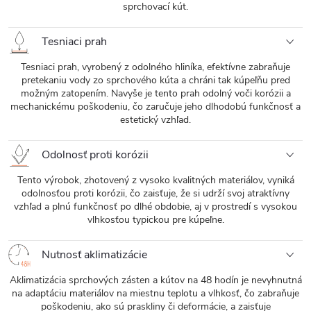
sprchovací kút.
Tesniaci prah
Tesniaci prah, vyrobený z odolného hliníka, efektívne zabraňuje
pretekaniu vody zo sprchového kúta a chráni tak kúpeľňu pred
možným zatopením. Navyše je tento prah odolný voči korózii a
mechanickému poškodeniu, čo zaručuje jeho dlhodobú funkčnosť a
estetický vzhľad.
Odolnosť proti korózii
Tento výrobok, zhotovený z vysoko kvalitných materiálov, vyniká
odolnosťou proti korózii, čo zaisťuje, že si udrží svoj atraktívny
vzhľad a plnú funkčnosť po dlhé obdobie, aj v prostredí s vysokou
vlhkosťou typickou pre kúpeľne.
Nutnosť aklimatizácie
Aklimatizácia sprchových zásten a kútov na 48 hodín je nevyhnutná
na adaptáciu materiálov na miestnu teplotu a vlhkosť, čo zabraňuje
poškodeniu, ako sú praskliny či deformácie, a zaisťuje