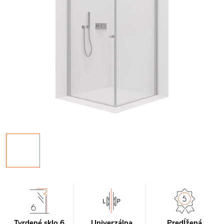
Tvrdené sklo 6
Univerzálna
Predĺžená