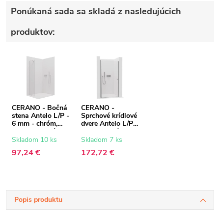
Ponúkaná sada sa skladá z nasledujúcich
produktov:
CERANO - Bočná
CERANO -
stena Antelo L/P -
Sprchové krídlové
6 mm - chróm,
dvere Antelo L/P -
transparentné
6 mm - chróm,
sklo - 50x190 cm
transparentné
Skladom 10 ks
Skladom 7 ks
sklo - 70x190 cm
97,24 €
172,72 €
Popis produktu