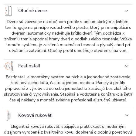
Otočné dvere
Dvere sú zavesené na otočnom profile s pneumatickým zdvihom,
ten funguje na princípe vzduchového piestu, ktorý pri manipulácii s
dverami automaticky nadvihuje krídlo dverí. Tým dochádza k
zníženiu trenia spodnej hrany dverí o podlahu alebo tesnenie. Vďaka
tomuto systému je zaistená maximálna tesnosť a plynulý chod pri
otváraní a zatváraní. Otočný profil umožňuje otvorenie iba von.
FastInstall
FastInstall je montážny systém na rýchle a jednoduché zostavenie
sprchovacieho kúta, často aj jednou osobou. Panely a profily
pripravené z výroby sa do seba jednoducho zasúvajú bez zložitého
skrutkovania či vyrovnávania. Stabilná a vodotesná konštrukcia šetrí
čas aj náklady a montáž zvládne profesionál aj zručný užívateľ.
Kovová rukoväť
Elegantná kovová rukoväť, spájajúca praktickosť s moderným
dizajnom vyrobená z kvalitného kovu, doplnená o odolnú povrchovú