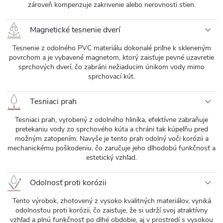
zároveň kompenzuje zakrivenie alebo nerovnosti stien.
Magnetické tesnenie dverí
Tesnenie z odolného PVC materiálu dokonalé priľne k skleneným
povrchom a je vybavené magnetom, ktorý zaisťuje pevné uzavretie
sprchových dverí, čo zabráni nežiaducim únikom vody mimo
sprchovací kút.
Tesniaci prah
Tesniaci prah, vyrobený z odolného hliníka, efektívne zabraňuje
pretekaniu vody zo sprchového kúta a chráni tak kúpeľňu pred
možným zatopením. Navyše je tento prah odolný voči korózii a
mechanickému poškodeniu, čo zaručuje jeho dlhodobú funkčnosť a
estetický vzhľad.
Odolnosť proti korózii
Tento výrobok, zhotovený z vysoko kvalitných materiálov, vyniká
odolnosťou proti korózii, čo zaisťuje, že si udrží svoj atraktívny
vzhľad a plnú funkčnosť po dlhé obdobie, aj v prostredí s vysokou