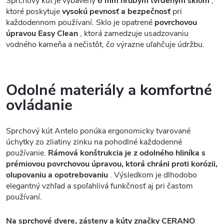
Sprchový kút je vybavený
6 mm hrubým tvrdeným sklom
,
ktoré poskytuje
vysokú pevnosť a bezpečnosť
pri
každodennom používaní. Sklo je opatrené
povrchovou
úpravou Easy Clean
, ktorá zamedzuje usadzovaniu
vodného kameňa a nečistôt, čo výrazne uľahčuje údržbu.
Odolné materiály a komfortné
ovládanie
Sprchový kút Antelo ponúka ergonomicky tvarované
úchytky zo zliatiny zinku na pohodlné každodenné
používanie.
Rámová konštrukcia je z odolného hliníka s
prémiovou povrchovou úpravou, ktorá chráni proti korózii,
olupovaniu a opotrebovaniu
. Výsledkom je dlhodobo
elegantný vzhľad a spoľahlivá funkčnosť aj pri častom
používaní.
Na sprchové dvere, zásteny a kúty značky CERANO