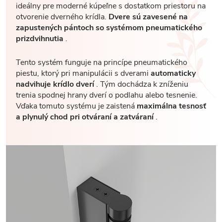
ideálny pre moderné kúpeľne s dostatkom priestoru na
otvorenie dverného krídla.
Dvere sú zavesené na
zapustených pántoch so systémom pneumatického
prizdvihnutia
.
Tento systém funguje na princípe pneumatického
piestu, ktorý pri manipulácii s dverami
automaticky
nadvihuje krídlo dverí
. Tým dochádza k zníženiu
trenia spodnej hrany dverí o podlahu alebo tesnenie.
Vďaka tomuto systému je zaistená
maximálna tesnosť
a plynulý chod pri otváraní a zatváraní
.