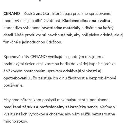
CERANO – česká značka
, ktorá spája precízne spracovanie,
moderný dizajn a dlhú životnosť.
Kladieme dôraz na kvalitu
,
starostlivo vyberáme
prvotriedne materiály
a dbáme na každý
detail. Naše produkty sú navrhnuté tak, aby boli nielen odolné, ale aj
funkčné s jednoduchou údržbou.
Sprchové kúty CERANO vynikajú elegantným dizajnom a
praktickými riešeniami, ktoré sa hodia do každej kúpeľne. Vďaka
špičkovým povrchovým úpravám
odolávajú vlhkosti aj
opotrebovaniu
, čo zaisťuje ich dlhú životnosť a bezproblémové
používanie.
Aby sme zákazníkom poskytli maximálnu istotu, ponúkame
predĺženú záruku a profesionálny zákaznícky servis.
Veríme v
kvalitu našich výrobkov a chceme, aby vám slúžili bezstarostne
mnoho rokov.