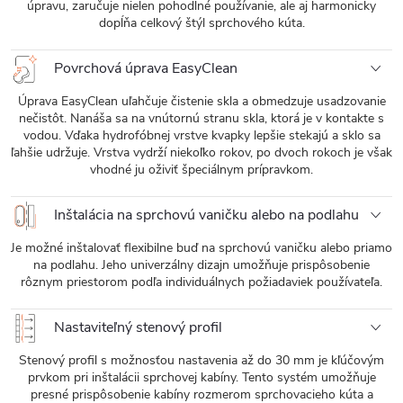
úpravu, zaručuje nielen pohodlné používanie, ale aj harmonicky
dopĺňa celkový štýl sprchového kúta.
Povrchová úprava EasyClean
Úprava EasyClean uľahčuje čistenie skla a obmedzuje usadzovanie
nečistôt. Nanáša sa na vnútornú stranu skla, ktorá je v kontakte s
vodou. Vďaka hydrofóbnej vrstve kvapky lepšie stekajú a sklo sa
ľahšie udržuje. Vrstva vydrží niekoľko rokov, po dvoch rokoch je však
vhodné ju oživiť špeciálnym prípravkom.
Inštalácia na sprchovú vaničku alebo na podlahu
Je možné inštalovať flexibilne buď na sprchovú vaničku alebo priamo
na podlahu. Jeho univerzálny dizajn umožňuje prispôsobenie
rôznym priestorom podľa individuálnych požiadaviek používateľa.
Nastaviteľný stenový profil
Stenový profil s možnosťou nastavenia až do 30 mm je kľúčovým
prvkom pri inštalácii sprchovej kabíny. Tento systém umožňuje
presné prispôsobenie kabíny rozmerom sprchovacieho kúta a