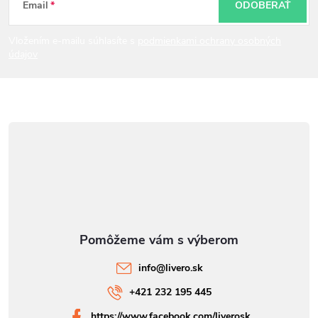
t
Email
ODOBERAŤ
i
Vložením e-mailu súhlasíte s
podmienkami ochrany osobných
údajov
e
info
@
livero.sk
+421 232 195 445
https://www.facebook.com/liverosk