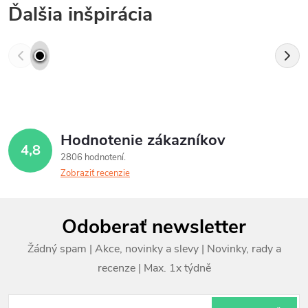
Ďalšia inšpirácia
Hodnotenie zákazníkov
4,8
2806 hodnotení
Zobraziť recenzie
Z
Odoberať newsletter
á
p
ä