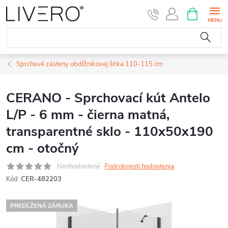
Prejsť
NÁKUPN
KOŠÍK
na
obsah
Sprchové zásteny obdĺžnikovej šírka 110-115 cm
CERANO - Sprchovací kút Antelo
L/P - 6 mm - čierna matná,
transparentné sklo - 110x50x190
cm - otočný
Neohodnotené
Podrobnosti hodnotenia
Kód:
CER-482203
PREDĹŽENÁ ZÁRUKA