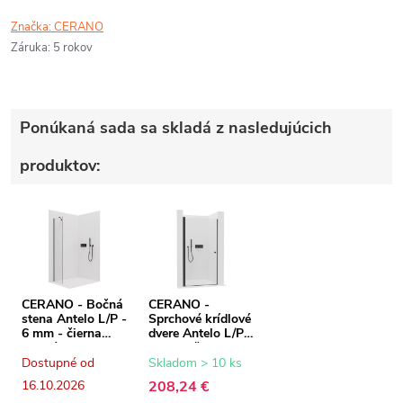
Značka:
CERANO
Záruka
:
5 rokov
Ponúkaná sada sa skladá z nasledujúcich
produktov:
CERANO - Bočná
CERANO -
stena Antelo L/P -
Sprchové krídlové
6 mm - čierna
dvere Antelo L/P -
matná,
6 mm - čierna
transparentné
matná,
Dostupné od
Skladom > 10 ks
sklo - 50x190 cm
transparentné
16.10.2026
208,24 €
sklo - 110x190