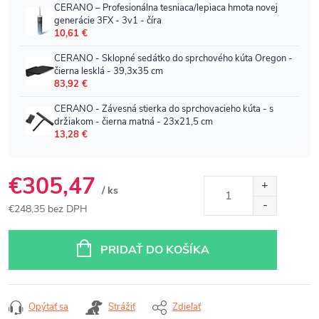
€305,47
/ ks
€248,35 bez DPH
Jednotková
cena:
PRIDAŤ DO KOŠÍKA
Opýtať sa
Strážiť
Zdieľať