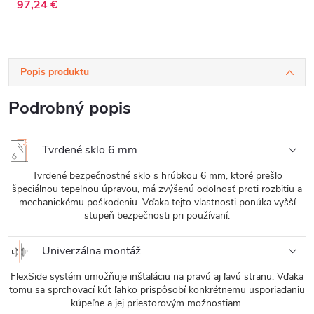
cm
97,24 €
Popis produktu
Podrobný popis
Tvrdené sklo 6 mm
Tvrdené bezpečnostné sklo s hrúbkou 6 mm, ktoré prešlo
špeciálnou tepelnou úpravou, má zvýšenú odolnosť proti rozbitiu a
mechanickému poškodeniu. Vďaka tejto vlastnosti ponúka vyšší
stupeň bezpečnosti pri používaní.
Univerzálna montáž
FlexSide systém umožňuje inštaláciu na pravú aj ľavú stranu. Vďaka
tomu sa sprchovací kút ľahko prispôsobí konkrétnemu usporiadaniu
kúpeľne a jej priestorovým možnostiam.