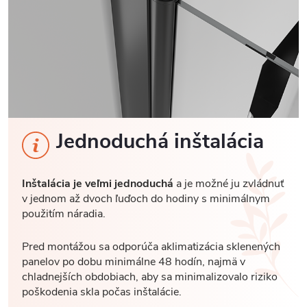
Jednoduchá inštalácia
Inštalácia je veľmi jednoduchá
a je možné ju zvládnuť
v jednom až dvoch ľuďoch do hodiny s minimálnym
použitím náradia.
Pred montážou sa odporúča aklimatizácia sklenených
panelov po dobu minimálne 48 hodín, najmä v
chladnejších obdobiach, aby sa minimalizovalo riziko
poškodenia skla počas inštalácie.