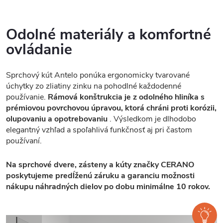
Odolné materiály a komfortné
ovládanie
Sprchový kút Antelo ponúka ergonomicky tvarované
úchytky zo zliatiny zinku na pohodlné každodenné
používanie.
Rámová konštrukcia je z odolného hliníka s
prémiovou povrchovou úpravou, ktorá chráni proti korózii,
olupovaniu a opotrebovaniu
. Výsledkom je dlhodobo
elegantný vzhľad a spoľahlivá funkčnosť aj pri častom
používaní.
Na sprchové dvere, zásteny a kúty značky CERANO
poskytujeme predĺženú záruku a garanciu možnosti
nákupu náhradných dielov po dobu minimálne 10 rokov.