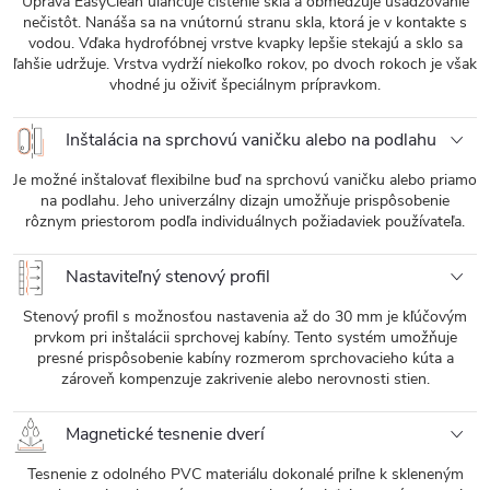
Úprava EasyClean uľahčuje čistenie skla a obmedzuje usadzovanie
nečistôt. Nanáša sa na vnútornú stranu skla, ktorá je v kontakte s
vodou. Vďaka hydrofóbnej vrstve kvapky lepšie stekajú a sklo sa
ľahšie udržuje. Vrstva vydrží niekoľko rokov, po dvoch rokoch je však
vhodné ju oživiť špeciálnym prípravkom.
Inštalácia na sprchovú vaničku alebo na podlahu
Je možné inštalovať flexibilne buď na sprchovú vaničku alebo priamo
na podlahu. Jeho univerzálny dizajn umožňuje prispôsobenie
rôznym priestorom podľa individuálnych požiadaviek používateľa.
Nastaviteľný stenový profil
Stenový profil s možnosťou nastavenia až do 30 mm je kľúčovým
prvkom pri inštalácii sprchovej kabíny. Tento systém umožňuje
presné prispôsobenie kabíny rozmerom sprchovacieho kúta a
zároveň kompenzuje zakrivenie alebo nerovnosti stien.
Magnetické tesnenie dverí
Tesnenie z odolného PVC materiálu dokonalé priľne k skleneným