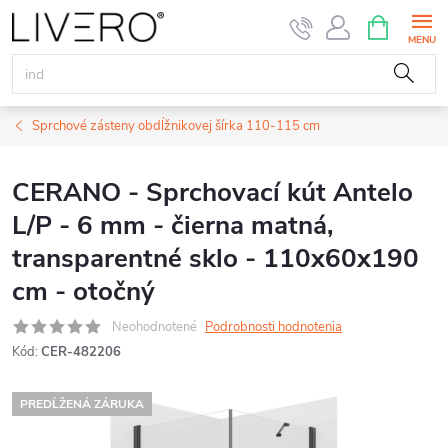
Prejsť
NÁKUPN
KOŠÍK
na
obsah
Sprchové zásteny obdĺžnikovej šírka 110-115 cm
CERANO - Sprchovací kút Antelo
L/P - 6 mm - čierna matná,
transparentné sklo - 110x60x190
cm - otočný
Neohodnotené
Podrobnosti hodnotenia
Kód:
CER-482206
PREDĹŽENÁ ZÁRUKA