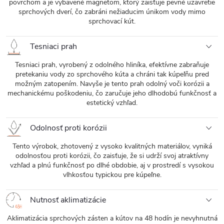
povrchom a je vybavené magnetom, ktorý zaisťuje pevné uzavretie
sprchových dverí, čo zabráni nežiaducim únikom vody mimo
sprchovací kút.
Tesniaci prah
Tesniaci prah, vyrobený z odolného hliníka, efektívne zabraňuje
pretekaniu vody zo sprchového kúta a chráni tak kúpeľňu pred
možným zatopením. Navyše je tento prah odolný voči korózii a
mechanickému poškodeniu, čo zaručuje jeho dlhodobú funkčnosť a
estetický vzhľad.
Odolnosť proti korózii
Tento výrobok, zhotovený z vysoko kvalitných materiálov, vyniká
odolnosťou proti korózii, čo zaisťuje, že si udrží svoj atraktívny
vzhľad a plnú funkčnosť po dlhé obdobie, aj v prostredí s vysokou
vlhkosťou typickou pre kúpeľne.
Nutnosť aklimatizácie
Aklimatizácia sprchových zásten a kútov na 48 hodín je nevyhnutná