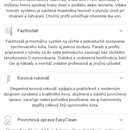
zníženiu trenia spodnej hrany dverí o podlahu alebo tesnenie. Vďaka
tomuto systému je zaistená maximálna tesnosť a plynulý chod pri
otváraní a zatváraní. Otočný profil umožňuje otvorenie iba von.
FastInstall
FastInstall je montážny systém na rýchle a jednoduché zostavenie
sprchovacieho kúta, často aj jednou osobou. Panely a profily
pripravené z výroby sa do seba jednoducho zasúvajú bez zložitého
skrutkovania či vyrovnávania. Stabilná a vodotesná konštrukcia šetrí
čas aj náklady a montáž zvládne profesionál aj zručný užívateľ.
Kovová rukoväť
Elegantná kovová rukoväť, spájajúca praktickosť s moderným
dizajnom vyrobená z kvalitného kovu, doplnená o odolnú povrchovú
úpravu, zaručuje nielen pohodlné používanie, ale aj harmonicky
dopĺňa celkový štýl sprchového kúta.
Povrchová úprava EasyClean