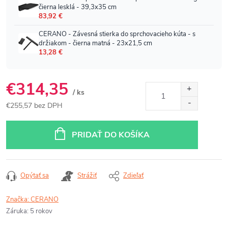
€314,35
/ ks
€255,57 bez DPH
Jednotková
cena:
PRIDAŤ DO KOŠÍKA
Opýtať sa
Strážiť
Zdieľať
Značka:
CERANO
Záruka
:
5 rokov