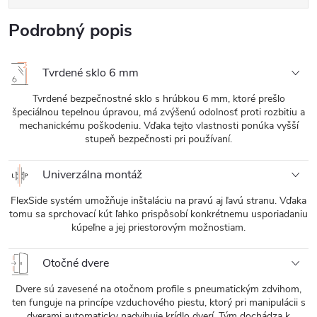
Podrobný popis
Tvrdené sklo 6 mm
Tvrdené bezpečnostné sklo s hrúbkou 6 mm, ktoré prešlo
špeciálnou tepelnou úpravou, má zvýšenú odolnosť proti rozbitiu a
mechanickému poškodeniu. Vďaka tejto vlastnosti ponúka vyšší
stupeň bezpečnosti pri používaní.
Univerzálna montáž
FlexSide systém umožňuje inštaláciu na pravú aj ľavú stranu. Vďaka
tomu sa sprchovací kút ľahko prispôsobí konkrétnemu usporiadaniu
kúpeľne a jej priestorovým možnostiam.
Otočné dvere
Dvere sú zavesené na otočnom profile s pneumatickým zdvihom,
ten funguje na princípe vzduchového piestu, ktorý pri manipulácii s
dverami automaticky nadvihuje krídlo dverí. Tým dochádza k