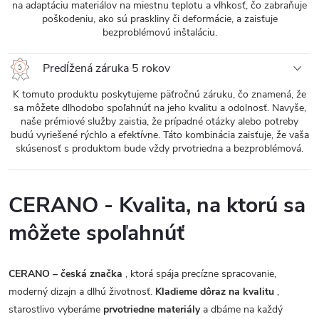
na adaptáciu materiálov na miestnu teplotu a vlhkosť, čo zabraňuje
poškodeniu, ako sú praskliny či deformácie, a zaisťuje
bezproblémovú inštaláciu.
Predĺžená záruka 5 rokov
K tomuto produktu poskytujeme päťročnú záruku, čo znamená, že
sa môžete dlhodobo spoľahnúť na jeho kvalitu a odolnosť. Navyše,
naše prémiové služby zaistia, že prípadné otázky alebo potreby
budú vyriešené rýchlo a efektívne. Táto kombinácia zaisťuje, že vaša
skúsenosť s produktom bude vždy prvotriedna a bezproblémová.
CERANO - Kvalita, na ktorú sa
môžete spoľahnúť
CERANO – česká značka
, ktorá spája precízne spracovanie,
moderný dizajn a dlhú životnosť.
Kladieme dôraz na kvalitu
,
starostlivo vyberáme
prvotriedne materiály
a dbáme na každý