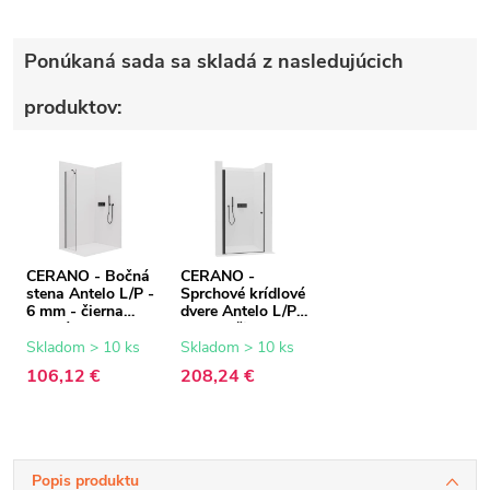
Ponúkaná sada sa skladá z nasledujúcich
produktov:
CERANO - Bočná
CERANO -
stena Antelo L/P -
Sprchové krídlové
6 mm - čierna
dvere Antelo L/P -
matná,
6 mm - čierna
transparentné
matná,
Skladom > 10 ks
Skladom > 10 ks
sklo - 60x190 cm
transparentné
106,12 €
208,24 €
sklo - 110x190
cm
Popis produktu