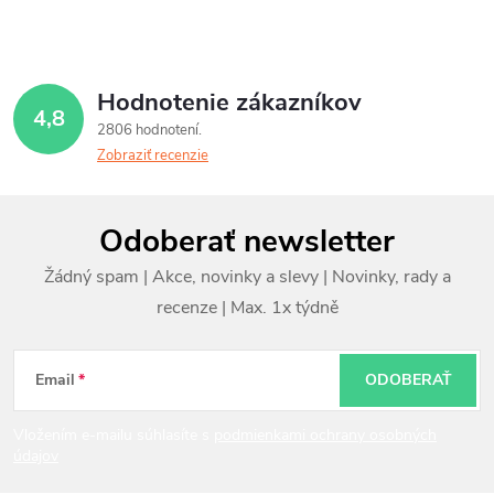
Hodnotenie zákazníkov
4,8
2806 hodnotení
Zobraziť recenzie
Z
Odoberať newsletter
á
p
ä
t
Email
ODOBERAŤ
i
Vložením e-mailu súhlasíte s
podmienkami ochrany osobných
údajov
e