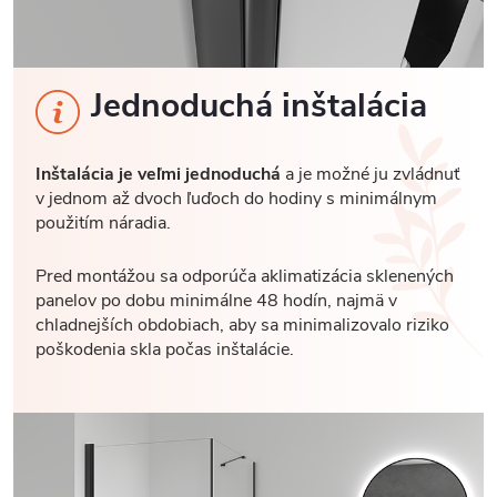
Jednoduchá inštalácia
Inštalácia je veľmi jednoduchá
a je možné ju zvládnuť
v jednom až dvoch ľuďoch do hodiny s minimálnym
použitím náradia.
Pred montážou sa odporúča aklimatizácia sklenených
panelov po dobu minimálne 48 hodín, najmä v
chladnejších obdobiach, aby sa minimalizovalo riziko
poškodenia skla počas inštalácie.