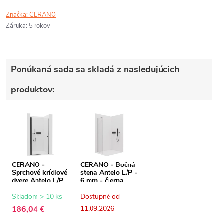
Značka:
CERANO
Záruka
:
5 rokov
Ponúkaná sada sa skladá z nasledujúcich
produktov:
CERANO -
CERANO - Bočná
Sprchové krídlové
stena Antelo L/P -
dvere Antelo L/P -
6 mm - čierna
6 mm - čierna
matná,
matná,
transparentné
Skladom > 10 ks
Dostupné od
transparentné
sklo - 30x190 cm
186,04 €
11.09.2026
sklo - 80x190 cm