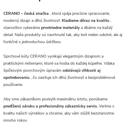
CERANO – česká značka
, ktorá spája precízne spracovanie,
moderný dizajn a dlhú životnosť.
Kladieme dôraz na kvalitu
,
starostlivo vyberáme
prvotriedne materiály
a dbáme na každý
detail. Naše produkty sú navrhnuté tak, aby boli nielen odolné, ale aj
funkčné s jednoduchou údržbou.
Sprchové kúty CERANO vynikajú elegantným dizajnom a
praktickými riešeniami, ktoré sa hodia do každej kúpeľne. Vďaka
špičkovým povrchovým úpravám
odolávajú vlhkosti aj
opotrebovaniu
, čo zaisťuje ich dlhú životnosť a bezproblémové
používanie.
Aby sme zákazníkom poskytli maximálnu istotu, ponúkame
predĺženú záruku a profesionálny zákaznícky servis.
Veríme v
kvalitu našich výrobkov a chceme, aby vám slúžili bezstarostne
mnoho rokov.