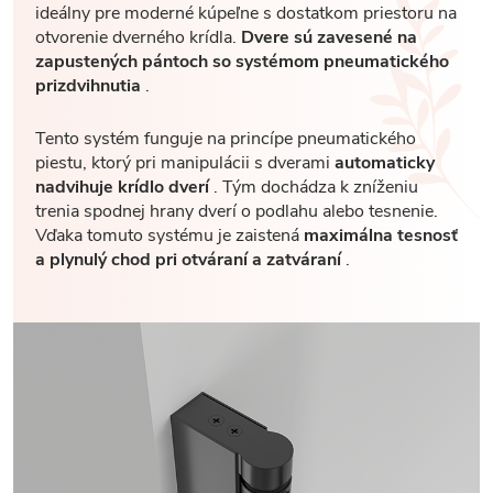
ideálny pre moderné kúpeľne s dostatkom priestoru na
otvorenie dverného krídla.
Dvere sú zavesené na
zapustených pántoch so systémom pneumatického
prizdvihnutia
.
Tento systém funguje na princípe pneumatického
piestu, ktorý pri manipulácii s dverami
automaticky
nadvihuje krídlo dverí
. Tým dochádza k zníženiu
trenia spodnej hrany dverí o podlahu alebo tesnenie.
Vďaka tomuto systému je zaistená
maximálna tesnosť
a plynulý chod pri otváraní a zatváraní
.