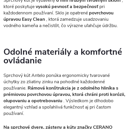
Sprchový kút je vybavený
6 mm hrubým tvrdeným sklom
,
ktoré poskytuje
vysokú pevnosť a bezpečnosť
pri
každodennom používaní. Sklo je opatrené
povrchovou
úpravou Easy Clean
, ktorá zamedzuje usadzovaniu
vodného kameňa a nečistôt, čo výrazne uľahčuje údržbu.
Odolné materiály a komfortné
ovládanie
Sprchový kút Antelo ponúka ergonomicky tvarované
úchytky zo zliatiny zinku na pohodlné každodenné
používanie.
Rámová konštrukcia je z odolného hliníka s
prémiovou povrchovou úpravou, ktorá chráni proti korózii,
olupovaniu a opotrebovaniu
. Výsledkom je dlhodobo
elegantný vzhľad a spoľahlivá funkčnosť aj pri častom
používaní.
Na sprchové dvere, zásteny a kúty značky CERANO