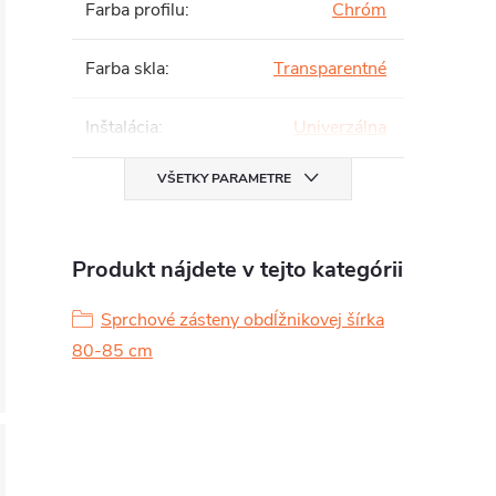
Farba profilu
:
Chróm
Farba skla
:
Transparentné
Inštalácia
:
Univerzálna
VŠETKY PARAMETRE
Produkt nájdete v tejto kategórii
Sprchové zásteny obdĺžnikovej šírka
80-85 cm