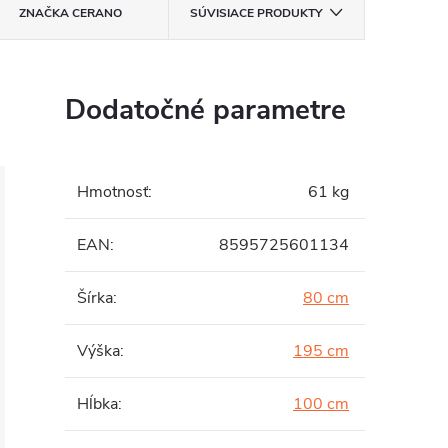
ZNAČKA
CERANO
SÚVISIACE PRODUKTY
Dodatočné parametre
Hmotnosť
:
61 kg
EAN
:
8595725601134
Šírka
:
80 cm
Výška
:
195 cm
Hĺbka
:
100 cm