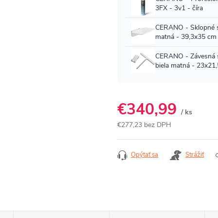
€340,99
/ ks
€277,23 bez DPH
Jednotková
cena:
Opýtať sa
Strážiť