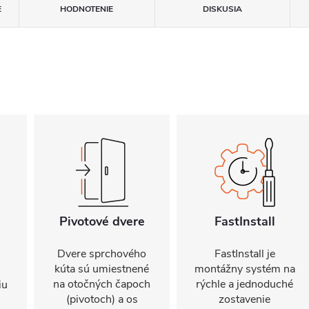
E
HODNOTENIE
DISKUSIA
Pivotové dvere
FastInstall
Dvere sprchového
FastInstall je
kúta sú umiestnené
montážny systém na
na otočných čapoch
rýchle a jednoduché
iu
(pivotoch) a os
zostavenie