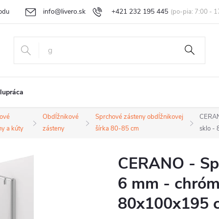
info@livero.sk
+421 232 195 445
odu
Vrátenie tovaru a reklamácia
Obchodné podmienky
Podmi
lupráca
ové
Obdĺžnikové
Sprchové zásteny obdĺžnikovej
CERANO
ny a kúty
zásteny
šírka 80-85 cm
sklo -
CERANO - Sprc
6 mm - chróm,
80x100x195 c