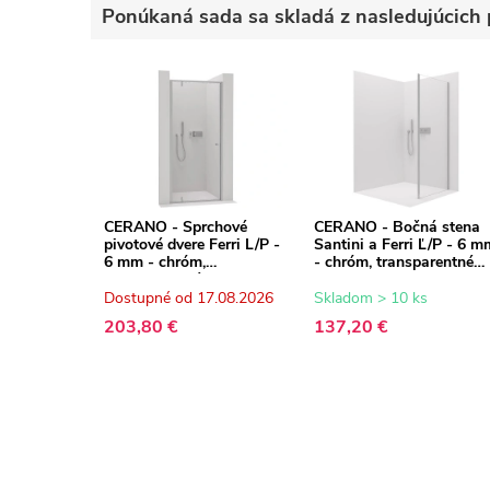
Ponúkaná sada sa skladá z nasledujúcich 
CERANO - Sprchové
CERANO - Bočná stena
pivotové dvere Ferri L/P -
Santini a Ferri Ľ/P - 6 m
6 mm - chróm,
- chróm, transparentné
transparentné sklo -
sklo - 100x195 cm
80x195 cm
Dostupné od 17.08.2026
Skladom > 10 ks
203,80 €
137,20 €