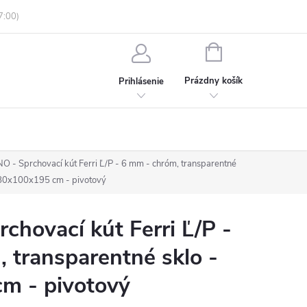
enky ochrany osobných údajov
Informácie o objednávke
NÁKUPNÝ
KOŠÍK
Prázdny košík
Prihlásenie
 - Sprchovací kút Ferri Ľ/P - 6 mm - chróm, transparentné
 80x100x195 cm - pivotový
hovací kút Ferri Ľ/P -
 transparentné sklo -
m - pivotový