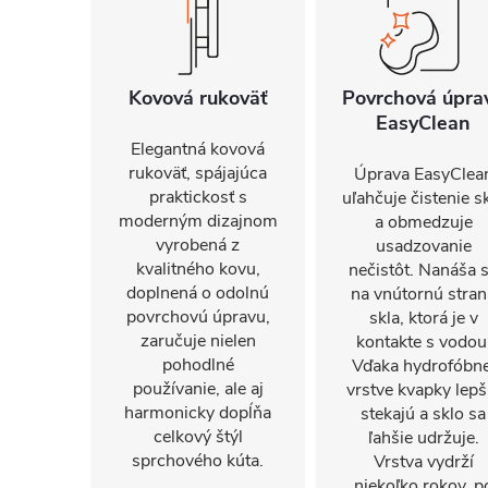
Kovová rukoväť
Povrchová úpra
EasyClean
Elegantná kovová
rukoväť, spájajúca
Úprava EasyClea
praktickosť s
uľahčuje čistenie s
moderným dizajnom
a obmedzuje
vyrobená z
usadzovanie
kvalitného kovu,
nečistôt. Nanáša 
doplnená o odolnú
na vnútornú stra
povrchovú úpravu,
skla, ktorá je v
zaručuje nielen
kontakte s vodou
pohodlné
Vďaka hydrofóbne
používanie, ale aj
vrstve kvapky lepš
harmonicky dopĺňa
stekajú a sklo sa
celkový štýl
ľahšie udržuje.
sprchového kúta.
Vrstva vydrží
niekoľko rokov, p