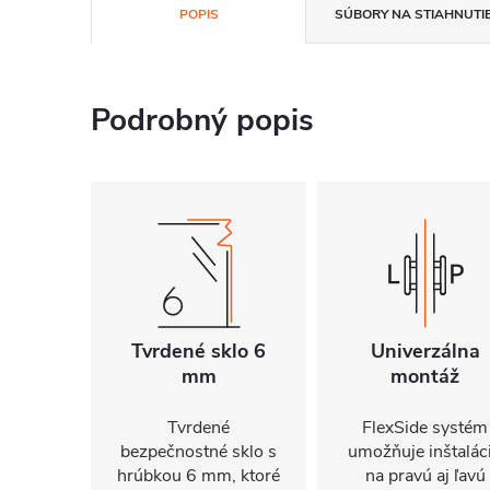
POPIS
SÚBORY NA STIAHNUTI
Podrobný popis
Tvrdené sklo 6
Univerzálna
mm
montáž
Tvrdené
FlexSide systém
bezpečnostné sklo s
umožňuje inštalác
hrúbkou 6 mm, ktoré
na pravú aj ľavú