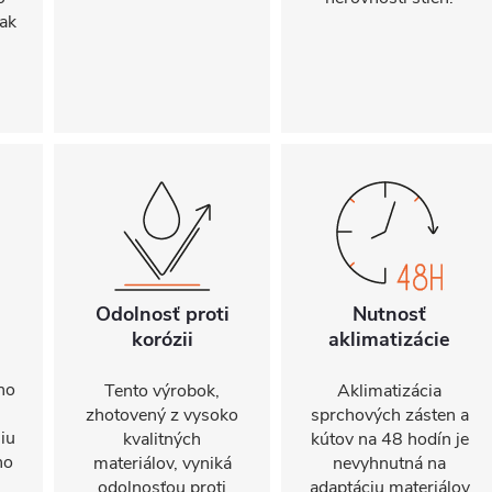
ak
Odolnosť proti
Nutnosť
korózii
aklimatizácie
ho
Tento výrobok,
Aklimatizácia
zhotovený z vysoko
sprchových zásten a
iu
kvalitných
kútov na 48 hodín je
ho
materiálov, vyniká
nevyhnutná na
odolnosťou proti
adaptáciu materiálov