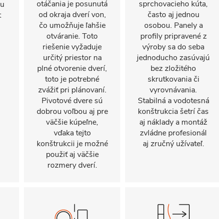
otáčania je posunutá
sprchovacieho kúta,
mu
od okraja dverí von,
často aj jednou
t
čo umožňuje ľahšie
osobou. Panely a
otváranie. Toto
profily pripravené z
riešenie vyžaduje
výroby sa do seba
určitý priestor na
jednoducho zasúvajú
plné otvorenie dverí,
bez zložitého
toto je potrebné
skrutkovania či
zvážiť pri plánovaní.
vyrovnávania.
Pivotové dvere sú
Stabilná a vodotesná
dobrou voľbou aj pre
konštrukcia šetrí čas
väčšie kúpeľne,
aj náklady a montáž
vďaka tejto
zvládne profesionál
konštrukcii je možné
aj zručný užívateľ.
použiť aj väčšie
rozmery dverí.