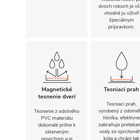
dvoch rokoch je vš
vhodné ju oživiť
špeciálnym
prípravkom.
Magnetické
Tesniaci prah
tesnenie dverí
Tesniaci prah,
vyrobený z odolné
Tesnenie z odolného
hliníka, efektívne
PVC materiálu
zabraňuje pretekan
dokonalé priľne k
vody zo sprchové
skleneným
kúta a chráni tak
povrchom a je