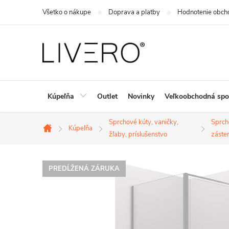
Prejsť
Všetko o nákupe
Doprava a platby
Hodnotenie obch
na
obsah
Kúpeľňa
Outlet
Novinky
Veľkoobchodná spo
Sprchové kúty, vaničky,
Sprch
Kúpeľňa
Domov
žľaby, príslušenstvo
záste
PREDĹŽENÁ ZÁRUKA