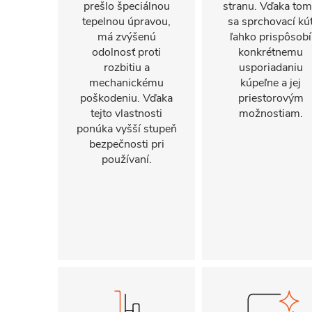
prešlo špeciálnou
stranu. Vďaka to
tepelnou úpravou,
sa sprchovací kú
má zvýšenú
ľahko prispôsobí
odolnosť proti
konkrétnemu
rozbitiu a
usporiadaniu
mechanickému
kúpeľne a jej
poškodeniu. Vďaka
priestorovým
tejto vlastnosti
možnostiam.
ponúka vyšší stupeň
bezpečnosti pri
používaní.