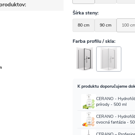
produktov:
m