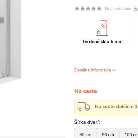
Neohodnotené
Po
Tvrdené sklo 6 mm
Detailné informácie
Na ceste
Na ceste ďalších: 