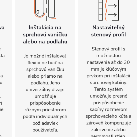
va
Inštalácia na
Nastaviteľný
sprchovú vaničku
stenový profil
alebo na podlahu
n
Stenový profil s
kla
možnosťou
Je možné inštalovať
nastavenia až do 30
flexibilne buď na
mm je kľúčovým
sprchovú vaničku
sa
prvkom pri inštalácii
alebo priamo na
nu
sprchovej kabíny.
podlahu. Jeho
Tento systém
univerzálny dizajn
.
umožňuje presné
umožňuje
j
prispôsobenie
prispôsobenie
ie
kabíny rozmerom
rôznym priestorom
sprchovacieho kúta a
podľa individuálnych
zároveň kompenzuje
požiadaviek
zakrivenie alebo
používateľa.
o
nerovnosti stien.