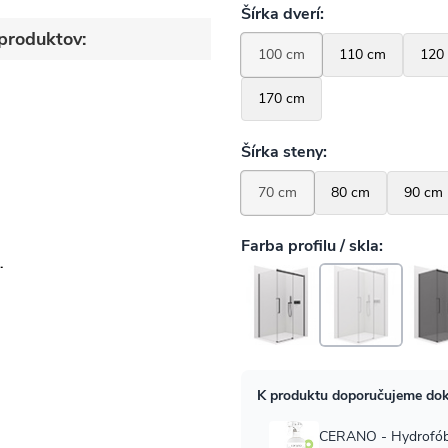
produktov:
-
o