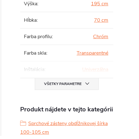
Výška
:
195 cm
Hĺbka
:
70 cm
Farba profilu
:
Chróm
Farba skla
:
Transparentné
Inštalácia
:
Univerzálna
VŠETKY PARAMETRE
Produkt nájdete v tejto kategórii
Sprchové zásteny obdĺžnikovej šírka
100-105 cm