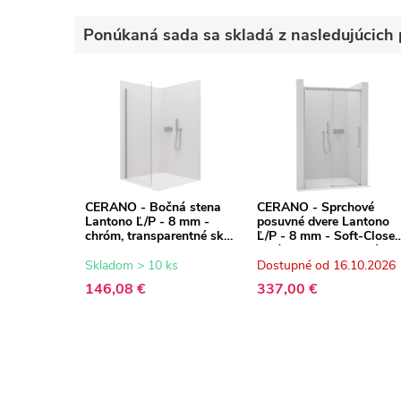
Ponúkaná sada sa skladá z nasledujúcich 
CERANO - Bočná stena
CERANO - Sprchové
Lantono Ľ/P - 8 mm -
posuvné dvere Lantono
chróm, transparentné sklo
Ľ/P - 8 mm - Soft-Close 
- 70x195 cm
chróm, transparentné skl
- 100x195 cm
Skladom > 10 ks
Dostupné od 16.10.2026
146,08 €
337,00 €