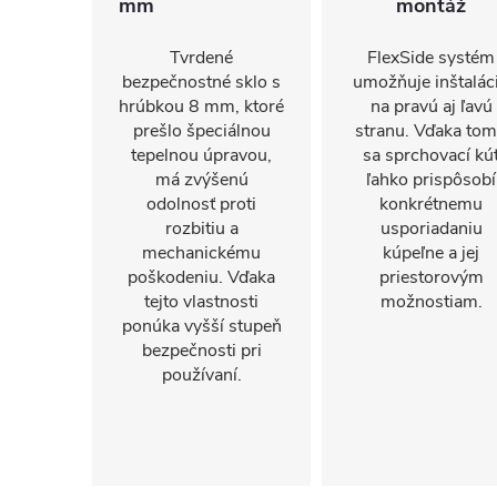
mm
montáž
Tvrdené
FlexSide systém
bezpečnostné sklo s
umožňuje inštalác
hrúbkou 8 mm, ktoré
na pravú aj ľavú
prešlo špeciálnou
stranu. Vďaka to
tepelnou úpravou,
sa sprchovací kú
má zvýšenú
ľahko prispôsobí
odolnosť proti
konkrétnemu
rozbitiu a
usporiadaniu
mechanickému
kúpeľne a jej
poškodeniu. Vďaka
priestorovým
tejto vlastnosti
možnostiam.
ponúka vyšší stupeň
bezpečnosti pri
používaní.