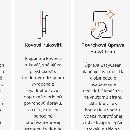
Kovová rukoväť
Povrchová úprava
EasyClean
Elegantná kovová
rukoväť, spájajúca
pri
Úprava EasyClean
praktickosť s
ch
uľahčuje čistenie skla
moderným dizajnom
ci
a obmedzuje
vyrobená z
rý
usadzovanie
kvalitného kovu,
a
nečistôt. Nanáša sa
doplnená o odolnú
na vnútornú stranu
povrchovú úpravu,
ri
skla, ktorá je v
zaručuje nielen
o
kontakte s vodou.
pohodlné
Vďaka hydrofóbnej
používanie, ale aj
í
vrstve kvapky lepšie
harmonicky dopĺňa
stekajú a sklo sa