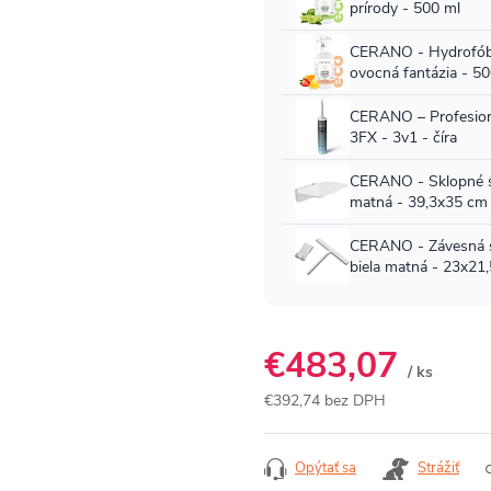
€483,07
/ ks
€392,74 bez DPH
Jednotková
cena:
Opýtať sa
Strážiť