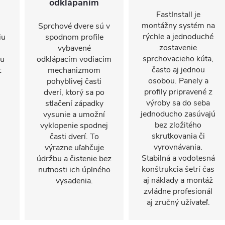
odklápaním
FastInstall je
montážny systém na
Sprchové dvere sú v
rýchle a jednoduché
iu
spodnom profile
zostavenie
vybavené
sprchovacieho kúta,
mu
odklápacím vodiacim
často aj jednou
t
mechanizmom
osobou. Panely a
pohyblivej časti
profily pripravené z
dverí, ktorý sa po
výroby sa do seba
stlačení západky
jednoducho zasúvajú
vysunie a umožní
bez zložitého
vyklopenie spodnej
skrutkovania či
časti dverí. To
vyrovnávania.
výrazne uľahčuje
Stabilná a vodotesná
údržbu a čistenie bez
konštrukcia šetrí čas
nutnosti ich úplného
aj náklady a montáž
vysadenia.
zvládne profesionál
aj zručný užívateľ.