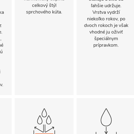
celkový štýl
ľahšie udržuje.
sprchového kúta.
ka
Vrstva vydrží
niekoľko rokov, po
z
dvoch rokoch je však
e.
vhodné ju oživiť
,
špeciálnym
né
prípravkom.
sú
j
v.