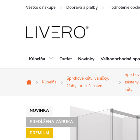
Prejsť
Všetko o nákupe
Doprava a platby
Hodnotenie obch
na
obsah
Kúpeľňa
Outlet
Novinky
Veľkoobchodná spo
Sprchov
Sprchové kúty, vaničky,
Kúpeľňa
zásteny 
Domov
žľaby, príslušenstvo
kúty
NOVINKA
PREDĹŽENÁ ZÁRUKA
PREMIUM