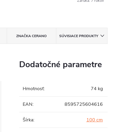
Záruka
:
7 rokov
ZNAČKA
CERANO
SÚVISIACE PRODUKTY
Dodatočné parametre
Hmotnosť
:
74 kg
EAN
:
8595725604616
Šírka
:
100 cm