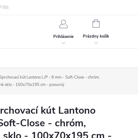
enky ochrany osobných údajov
Informácie o objednávke
NÁKUPNÝ
KOŠÍK
Prázdny košík
Prihlásenie
rchovací kút Lantono L/P - 8 mm - Soft-Close - chróm,
tné sklo - 100x70x195 cm - posuvný
chovací kút Lantono
Soft-Close - chróm,
 sklo - 100x70x195 cm -