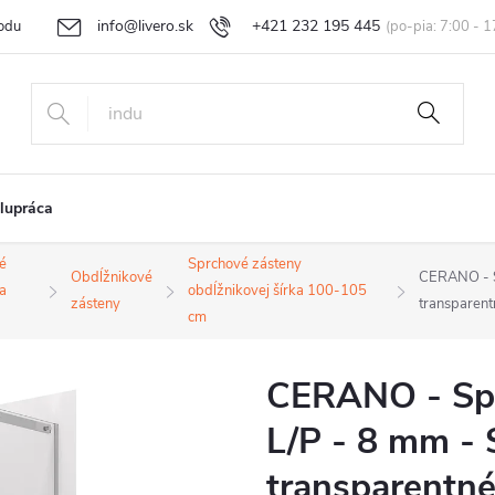
info@livero.sk
+421 232 195 445
odu
Vrátenie tovaru a reklamácia
Obchodné podmienky
Podmi
lupráca
é
Sprchové zásteny
Obdĺžnikové
CERANO - Sp
a
obdĺžnikovej šírka 100-105
zásteny
transparen
cm
CERANO - Spr
L/P - 8 mm - 
transparentné