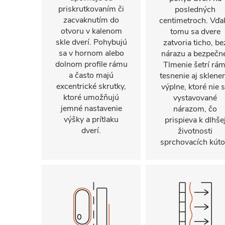
priskrutkovaním či
posledných
zacvaknutím do
centimetroch. Vďa
otvoru v kalenom
tomu sa dvere
skle dverí. Pohybujú
zatvoria ticho, be
sa v hornom alebo
nárazu a bezpečn
dolnom profile rámu
Tlmenie šetrí rám
a často majú
tesnenie aj sklene
excentrické skrutky,
výplne, ktoré nie 
ktoré umožňujú
vystavované
jemné nastavenie
nárazom, čo
výšky a prítlaku
prispieva k dlhše
dverí.
životnosti
sprchovacích kúto