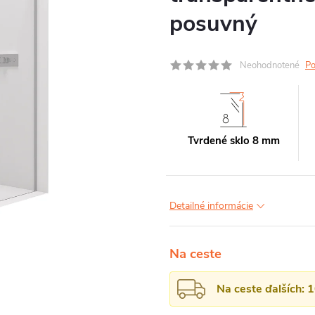
posuvný
Neohodnotené
Po
Tvrdené sklo 8 mm
Detailné informácie
Na ceste
Na ceste ďalších: 