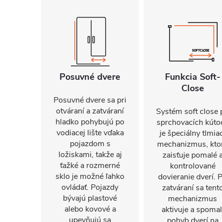
Posuvné dvere
Funkcia Soft-
Close
Posuvné dvere sa pri
otváraní a zatváraní
Systém soft close 
hladko pohybujú po
sprchovacích kúto
vodiacej lište vďaka
je špeciálny tlmia
pojazdom s
mechanizmus, kto
ložiskami, takže aj
zaisťuje pomalé 
ťažké a rozmerné
kontrolované
sklo je možné ľahko
dovieranie dverí. P
ovládať. Pojazdy
zatváraní sa tent
bývajú plastové
mechanizmus
alebo kovové a
aktivuje a spomal
upevňujú sa
pohyb dverí na