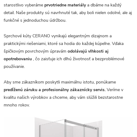
starostlivo vyberáme
prvotriedne materiály
a dbáme na každý
detail. Naše produkty sú navrhnuté tak, aby boli nielen odolné, ale aj
funkčné s jednoduchou údržbou.
Sprchové kúty CERANO vynikajú elegantným dizajnom a
praktickými riešeniami, ktoré sa hodia do každej kúpeľne. Vďaka
špičkovým povrchovým úpravám
odolávajú vlhkosti aj
opotrebovaniu
, čo zaisťuje ich dlhú životnosť a bezproblémové
používanie.
Aby sme zákazníkom poskytli maximálnu istotu, ponúkame
predĺženú záruku a profesionálny zákaznícky servis.
Veríme v
kvalitu našich výrobkov a chceme, aby vám slúžili bezstarostne
mnoho rokov.