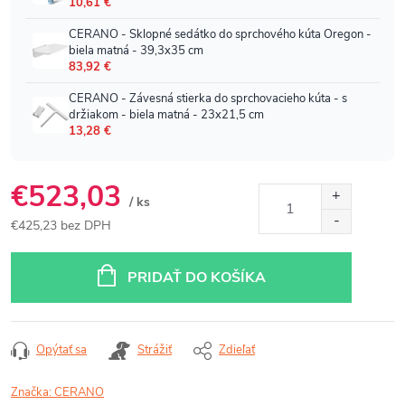
€523,03
/ ks
€425,23 bez DPH
Jednotková
cena:
PRIDAŤ DO KOŠÍKA
Opýtať sa
Strážiť
Zdieľať
Značka:
CERANO