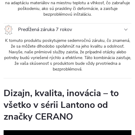
na adaptáciu materiálov na miestnu teplotu a vlhkosť, čo zabraňuje
poškodeniu, ako sú praskliny či deformácie, a zaisťuje
bezproblémovú inštaláciu.
Predĺžená záruka 7 rokov
K tomuto produktu poskytujeme sedemročnú záruku, čo znamená,
že sa môžete dlhodobo spoľahnúť na jeho kvalitu a odolnosť.
Navyše, naše prémiové služby zaistia, že prípadné otázky alebo
potreby budú vyriešené rýchlo a efektívne. Táto kombinácia zaisťuje,
že vaša skúsenosť s produktom bude vždy prvotriedna a
bezproblémová.
Dizajn, kvalita, inovácia – to
všetko v sérii Lantono od
značky CERANO