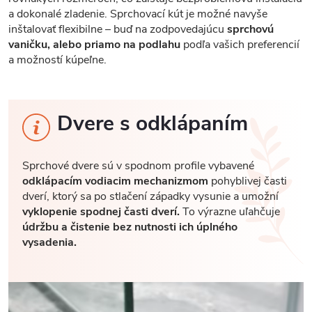
a dokonalé zladenie. Sprchovací kút je možné navyše
inštalovať flexibilne – buď na zodpovedajúcu
sprchovú
vaničku, alebo priamo na podlahu
podľa vašich preferencií
a možností kúpeľne.
Dvere s odklápaním
Sprchové dvere sú v spodnom profile vybavené
odklápacím vodiacim mechanizmom
pohyblivej časti
dverí, ktorý sa po stlačení západky vysunie a umožní
vyklopenie spodnej časti dverí.
To výrazne uľahčuje
údržbu a čistenie bez nutnosti ich úplného
vysadenia.