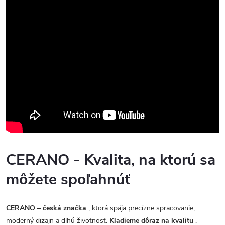
CERANO - Kvalita, na ktorú sa
môžete spoľahnúť
CERANO – česká značka
, ktorá spája precízne spracovanie,
moderný dizajn a dlhú životnosť.
Kladieme dôraz na kvalitu
,