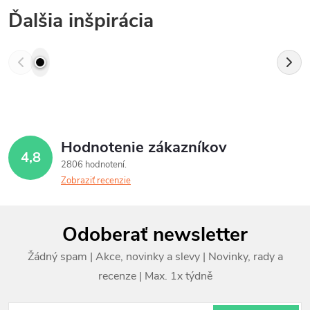
Ďalšia inšpirácia
Hodnotenie zákazníkov
4,8
2806 hodnotení
Zobraziť recenzie
Z
Odoberať newsletter
á
p
ä