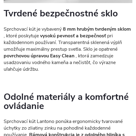
Tvrdené bezpečnostné sklo
Sprchovací kút je vybavený
8 mm hrubým tvrdeným sklom
, ktoré poskytuje
vysokú pevnosť a bezpečnosť
pri
každodennom používaní. Transparentná sklenená výplň
umožňuje maximálny prestup svetla. Sklo je opatrené
povrchovou úpravou Easy Clean
, ktorá zamedzuje
usadzovaniu vodného kameňa a nečistôt, čo výrazne
uľahčuje údržbu.
Odolné materiály a komfortné
ovládanie
Sprchovací kút Lantono ponúka ergonomicky tvarované
úchytky zo zliatiny zinku na pohodlné každodenné
používanie.
Rámová konštrukcia je z odolného hliníka s