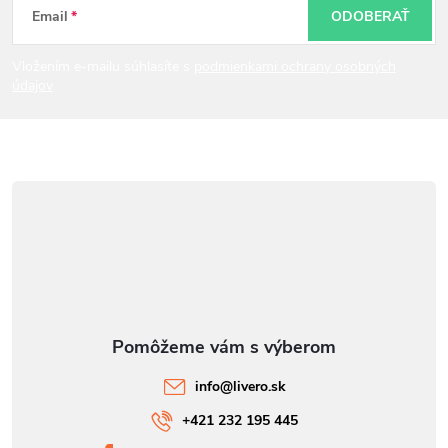
t
Email
ODOBERAŤ
i
Vložením e-mailu súhlasíte s
podmienkami ochrany osobných
údajov
e
info
@
livero.sk
+421 232 195 445