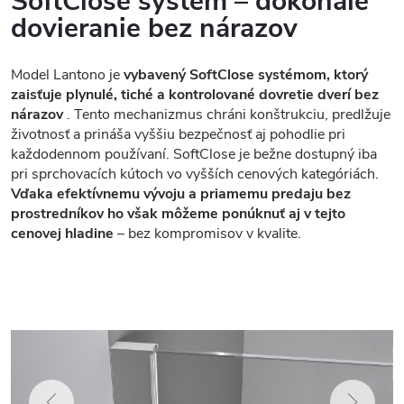
SoftClose systém – dokonalé
dovieranie bez nárazov
Model Lantono je
vybavený SoftClose systémom, ktorý
zaisťuje plynulé, tiché a kontrolované dovretie dverí bez
nárazov
. Tento mechanizmus chráni konštrukciu, predlžuje
životnosť a prináša vyššiu bezpečnosť aj pohodlie pri
každodennom používaní. SoftClose je bežne dostupný iba
pri sprchovacích kútoch vo vyšších cenových kategóriách.
Vďaka efektívnemu vývoju a priamemu predaju bez
prostredníkov ho však môžeme ponúknuť aj v tejto
cenovej hladine
– bez kompromisov v kvalite.