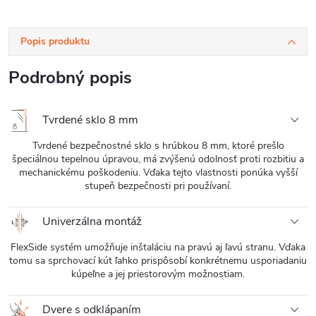
Popis produktu
Podrobný popis
Tvrdené sklo 8 mm
Tvrdené bezpečnostné sklo s hrúbkou 8 mm, ktoré prešlo
špeciálnou tepelnou úpravou, má zvýšenú odolnosť proti rozbitiu a
mechanickému poškodeniu. Vďaka tejto vlastnosti ponúka vyšší
stupeň bezpečnosti pri používaní.
Univerzálna montáž
FlexSide systém umožňuje inštaláciu na pravú aj ľavú stranu. Vďaka
tomu sa sprchovací kút ľahko prispôsobí konkrétnemu usporiadaniu
kúpeľne a jej priestorovým možnostiam.
Dvere s odklápaním