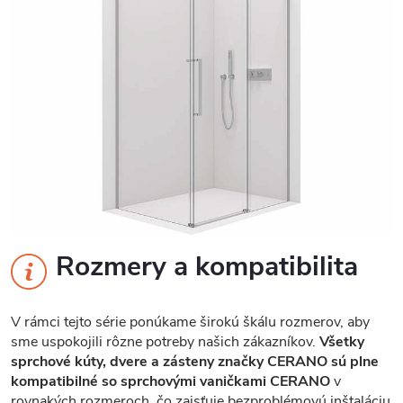
Rozmery a kompatibilita
V rámci tejto série ponúkame širokú škálu rozmerov, aby
sme uspokojili rôzne potreby našich zákazníkov.
Všetky
sprchové kúty, dvere a zásteny značky CERANO sú plne
kompatibilné so sprchovými vaničkami CERANO
v
rovnakých rozmeroch, čo zaisťuje bezproblémovú inštaláciu