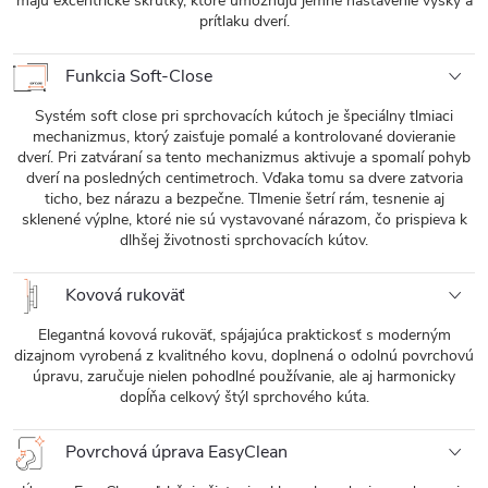
majú excentrické skrutky, ktoré umožňujú jemné nastavenie výšky a
prítlaku dverí.
Funkcia Soft-Close
Systém soft close pri sprchovacích kútoch je špeciálny tlmiaci
mechanizmus, ktorý zaisťuje pomalé a kontrolované dovieranie
dverí. Pri zatváraní sa tento mechanizmus aktivuje a spomalí pohyb
dverí na posledných centimetroch. Vďaka tomu sa dvere zatvoria
ticho, bez nárazu a bezpečne. Tlmenie šetrí rám, tesnenie aj
sklenené výplne, ktoré nie sú vystavované nárazom, čo prispieva k
dlhšej životnosti sprchovacích kútov.
Kovová rukoväť
Elegantná kovová rukoväť, spájajúca praktickosť s moderným
dizajnom vyrobená z kvalitného kovu, doplnená o odolnú povrchovú
úpravu, zaručuje nielen pohodlné používanie, ale aj harmonicky
dopĺňa celkový štýl sprchového kúta.
Povrchová úprava EasyClean