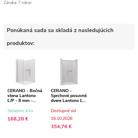
Záruka
:
7 rokov
Ponúkaná sada sa skladá z nasledujúcich
produktov:
CERANO - Bočná
CERANO -
stena Lantono
Sprchové posuvné
Ľ/P - 8 mm -
dvere Lantono Ľ/P
chróm,
- 8 mm - Soft-
transparentné
Close - chróm,
Skladom 4 ks
Dostupné od
sklo - 80x195 cm
transparentné
168,28 €
16.10.2026
sklo - 110x195
cm
354,76 €