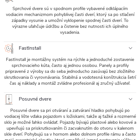
Sprchové dvere sú v spodnom profile vybavené odklápacím
vodiacim mechanizmom pohyblivej časti dverí, ktorý sa po stlačení
západky vysunie a umožní vyklopenie spodnej časti dverí. To
výrazne uľahčuje údržbu a čistenie bez nutnosti ich úplného
vysadenia.
FastInstall
FastInstall je montážny systém na rýchle a jednoduché zostavenie
sprchovacieho kúta, často aj jednou osobou. Panely a profily
pripravené z výroby sa do seba jednoducho zasúvajú bez zložitého
skrutkovania či vyrovnávania. Stabilná a vodotesná konštrukcia šetrí
čas aj náklady a montáž zvládne profesionál aj zručný užívateľ.
Posuvné dvere
Posuvné dvere sa pri otváraní a zatváraní hladko pohybujú po
vodiacej lište vďaka pojazdom s ložiskami, takže aj ťažké a rozmerné
sklo je možné ľahko ovládať. Pojazdy bývajú plastové alebo kovové a
upevňujú sa priskrutkovaním či zacvaknutím do otvoru v kalenom
skle dverí. Pohybujú sa v hornom alebo dolnom profile rámu a často