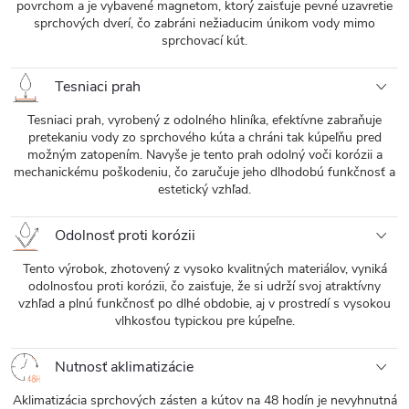
povrchom a je vybavené magnetom, ktorý zaisťuje pevné uzavretie
sprchových dverí, čo zabráni nežiaducim únikom vody mimo
sprchovací kút.
Tesniaci prah
Tesniaci prah, vyrobený z odolného hliníka, efektívne zabraňuje
pretekaniu vody zo sprchového kúta a chráni tak kúpeľňu pred
možným zatopením. Navyše je tento prah odolný voči korózii a
mechanickému poškodeniu, čo zaručuje jeho dlhodobú funkčnosť a
estetický vzhľad.
Odolnosť proti korózii
Tento výrobok, zhotovený z vysoko kvalitných materiálov, vyniká
odolnosťou proti korózii, čo zaisťuje, že si udrží svoj atraktívny
vzhľad a plnú funkčnosť po dlhé obdobie, aj v prostredí s vysokou
vlhkosťou typickou pre kúpeľne.
Nutnosť aklimatizácie
Aklimatizácia sprchových zásten a kútov na 48 hodín je nevyhnutná