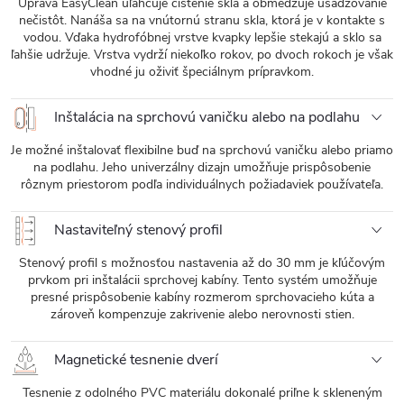
Úprava EasyClean uľahčuje čistenie skla a obmedzuje usadzovanie
nečistôt. Nanáša sa na vnútornú stranu skla, ktorá je v kontakte s
vodou. Vďaka hydrofóbnej vrstve kvapky lepšie stekajú a sklo sa
ľahšie udržuje. Vrstva vydrží niekoľko rokov, po dvoch rokoch je však
vhodné ju oživiť špeciálnym prípravkom.
Inštalácia na sprchovú vaničku alebo na podlahu
Je možné inštalovať flexibilne buď na sprchovú vaničku alebo priamo
na podlahu. Jeho univerzálny dizajn umožňuje prispôsobenie
rôznym priestorom podľa individuálnych požiadaviek používateľa.
Nastaviteľný stenový profil
Stenový profil s možnosťou nastavenia až do 30 mm je kľúčovým
prvkom pri inštalácii sprchovej kabíny. Tento systém umožňuje
presné prispôsobenie kabíny rozmerom sprchovacieho kúta a
zároveň kompenzuje zakrivenie alebo nerovnosti stien.
Magnetické tesnenie dverí
Tesnenie z odolného PVC materiálu dokonalé priľne k skleneným