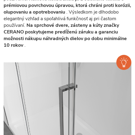
prémiovou povrchovou úpravou, ktorá chráni proti korózii,
olupovaniu a opotrebovaniu
. Výsledkom je dlhodobo
elegantný vzhľad a spoľahlivá funkčnosť aj pri častom
používaní.
Na sprchové dvere, zásteny a kúty značky
CERANO poskytujeme predĺženú záruku a garanciu
možnosti nákupu náhradných dielov po dobu minimálne
10 rokov
.