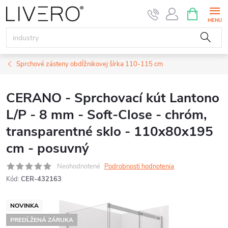
Prejsť
NÁKUPN
KOŠÍK
na
obsah
Sprchové zásteny obdĺžnikovej šírka 110-115 cm
CERANO - Sprchovací kút Lantono
L/P - 8 mm - Soft-Close - chróm,
transparentné sklo - 110x80x195
cm - posuvný
Neohodnotené
Podrobnosti hodnotenia
Kód:
CER-432163
NOVINKA
PREDĹŽENÁ ZÁRUKA